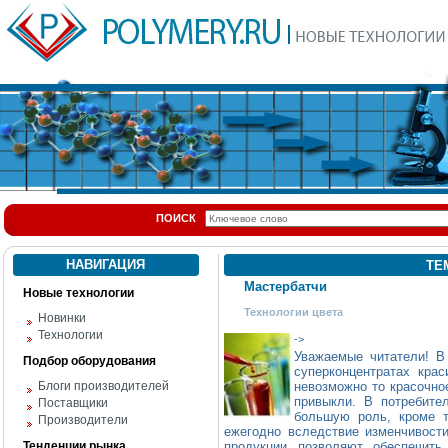
ПОИСК
НАВИГАЦИЯ
ТЕ
Мастербатчи
Новые технологии
Технологии цвета
Новинки
Технологии
->
Уважаемые читатели! В
Подбор оборудования
суперконцентратах крас
Блоги производителей
невозможно то красочно
привыкли. В потребите
Поставщики
большую роль, кроме т
Производители
ежегодно вследствие изменчивост
Тенденции рынка
продукции позволяют обеспечить