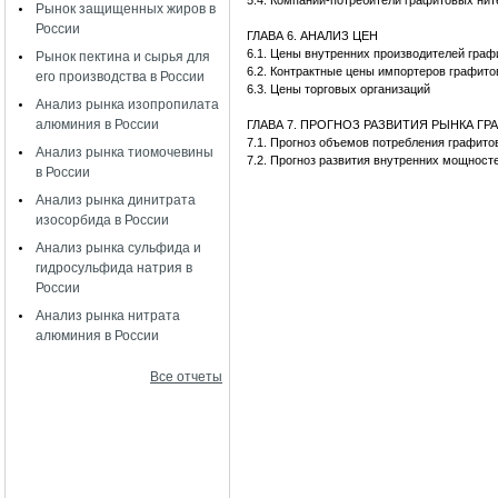
5.4. Компании-потребители графитовых нит
Рынок защищенных жиров в
России
ГЛАВА 6. АНАЛИЗ ЦЕН
6.1. Цены внутренних производителей гра
Рынок пектина и сырья для
6.2. Контрактные цены импортеров графит
его производства в России
6.3. Цены торговых организаций
Анализ рынка изопропилата
алюминия в России
ГЛАВА 7. ПРОГНОЗ РАЗВИТИЯ РЫНКА Г
7.1. Прогноз объемов потребления графи
Анализ рынка тиомочевины
7.2. Прогноз развития внутренних мощност
в России
Анализ рынка динитрата
изосорбида в России
Анализ рынка сульфида и
гидросульфида натрия в
России
Анализ рынка нитрата
алюминия в России
Все отчеты