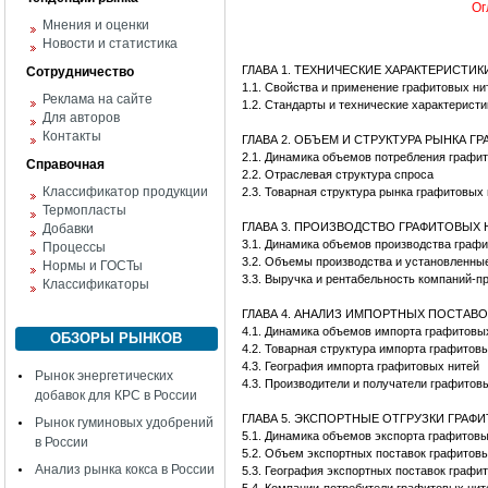
Ог
Мнения и оценки
Новости и статистика
ГЛАВА 1. ТЕХНИЧЕСКИЕ ХАРАКТЕРИСТИ
Сотрудничество
1.1. Свойства и применение графитовых ни
Реклама на сайте
1.2. Стандарты и технические характерист
Для авторов
Контакты
ГЛАВА 2. ОБЪЕМ И СТРУКТУРА РЫНКА 
2.1. Динамика объемов потребления граф
Справочная
2.2. Отраслевая структура спроса
Классификатор продукции
2.3. Товарная структура рынка графитовых
Термопласты
ГЛАВА 3. ПРОИЗВОДСТВО ГРАФИТОВЫХ 
Добавки
3.1. Динамика объемов производства граф
Процессы
3.2. Объемы производства и установленны
Нормы и ГОСТы
3.3. Выручка и рентабельность компаний-п
Классификаторы
ГЛАВА 4. АНАЛИЗ ИМПОРТНЫХ ПОСТАВ
4.1. Динамика объемов импорта графитовы
ОБЗОРЫ РЫНКОВ
4.2. Товарная структура импорта графитов
4.3. География импорта графитовых нитей
Рынок энергетических
4.3. Производители и получатели графитов
добавок для КРС в России
ГЛАВА 5. ЭКСПОРТНЫЕ ОТГРУЗКИ ГРАФ
Рынок гуминовых удобрений
5.1. Динамика объемов экспорта графитовы
в России
5.2. Объем экспортных поставок графитов
Анализ рынка кокса в России
5.3. География экспортных поставок графи