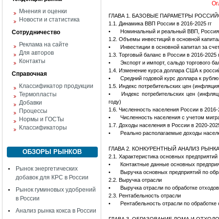
Ог
Мнения и оценки
ГЛАВА 1. БАЗОВЫЕ ПАРАМЕТРЫ РОССИ
Новости и статистика
1.1. Динамика ВВП России в 2016-2025 гг
•
Номинальный и реальный ВВП, Россия, 
Сотрудничество
1.2. Объемы инвестиций в основной капитал
Реклама на сайте
•
Инвестиции в основной капитал за счет
Для авторов
1.3. Торговый баланс в России в 2016-2025 г
Контакты
•
Экспорт и импорт, сальдо торгового ба
1.4. Изменение курса доллара США к россий
Справочная
•
Средний годовой курс доллара к рублю,
Классификатор продукции
1.5. Индекс потребительских цен (инфляци
Термопласты
•
Индекс потребительских цен (инфляц
году)
Добавки
1.6. Численность населения России в 2016-
Процессы
•
Численность населения с учетом мигран
Нормы и ГОСТы
1.7. Доходы населения в России в 2020-2025
Классификаторы
•
Реально располагаемые доходы населе
ГЛАВА 2. КОНКУРЕНТНЫЙ АНАЛИЗ РЫНК
ОБЗОРЫ РЫНКОВ
2.1. Характеристика основных предприятий
•
Контактные данные основных предприя
Рынок энергетических
•
Выручка основных предприятий по обра
добавок для КРС в России
2.2. Выручка отрасли
•
Выручка отрасли по обработке отходов 
Рынок гуминовых удобрений
2.3. Рентабельность отрасли
в России
•
Рентабельность отрасли по обработке 
Анализ рынка кокса в России