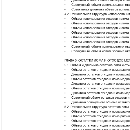
•
Динамика использования отходов и лом
•
Совокупный объем использования отход
•
Совокупная динамика объемов использо
4.2. Региональная структура использовани
•
Объем использования отходов и лома 
•
Объем использования отходов и лома р
•
Объем использования отходов и лома 
•
Объем использования отходов и лома м
•
Объем использования отходов и лома 
•
Объем использования отходов и лома м
•
Совокупный объем использования отхо
•
Совокупный объем использования отход
ГЛАВА 5. ОСТАТКИ ЛОМА И ОТХОДОВ М
5.1. Объем и динамика остатков лома и от
•
Объем остатков отходов и лома рафини
•
Динамика остатков отходов и лома раф
•
Объем остатков отходов и лома медно-
•
Динамика остатков отходов и лома мед
•
Объем остатков отходов и лома медных
•
Динамика остатков отходов и лома мед
•
Совокупный объем остатков отходов и 
•
Динамика совокупного объема остатков
5.2. Региональная структура остатков лома
•
Объем остатков отходов и лома рафин
•
Объем остатков отходов и лома рафини
•
Объем остатков отходов и лома медно-
•
Объем остатков отходов и лома медно-