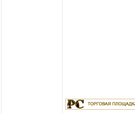
Куплю
19.04.2011
Белорусские рубли в Москве
18.04.2011
Индустриальные масла: И-8А