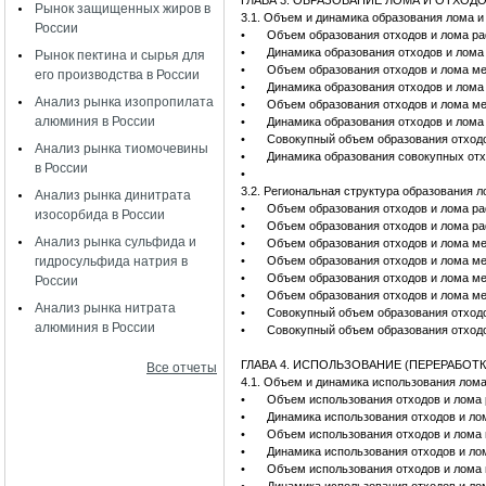
ГЛАВА 3. ОБРАЗОВАНИЕ ЛОМА И ОТХОД
Рынок защищенных жиров в
3.1. Объем и динамика образования лома и
России
•
Объем образования отходов и лома раф
•
Динамика образования отходов и лома 
Рынок пектина и сырья для
•
Объем образования отходов и лома мед
его производства в России
•
Динамика образования отходов и лома 
Анализ рынка изопропилата
•
Объем образования отходов и лома мед
алюминия в России
•
Динамика образования отходов и лома 
•
Совокупный объем образования отходов
Анализ рынка тиомочевины
•
Динамика образования совокупных отхо
в России
•
3.2. Региональная структура образования 
Анализ рынка динитрата
•
Объем образования отходов и лома ра
изосорбида в России
•
Объем образования отходов и лома раф
Анализ рынка сульфида и
•
Объем образования отходов и лома ме
гидросульфида натрия в
•
Объем образования отходов и лома мед
•
Объем образования отходов и лома ме
России
•
Объем образования отходов и лома мед
Анализ рынка нитрата
•
Совокупный объем образования отходо
алюминия в России
•
Совокупный объем образования отходов
ГЛАВА 4. ИСПОЛЬЗОВАНИЕ (ПЕРЕРАБОТ
Все отчеты
4.1. Объем и динамика использования лома
•
Объем использования отходов и лома р
•
Динамика использования отходов и лом
•
Объем использования отходов и лома м
•
Динамика использования отходов и лом
•
Объем использования отходов и лома м