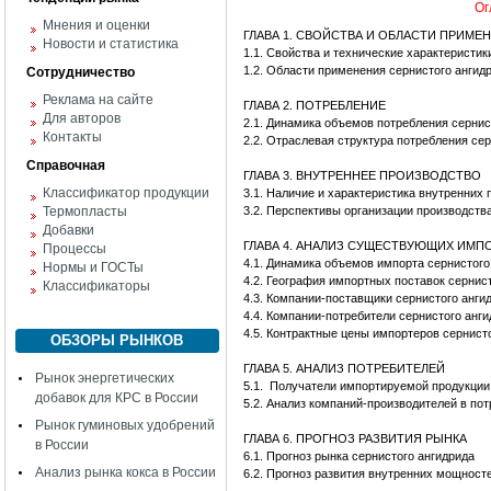
Ог
Мнения и оценки
ГЛАВА 1. СВОЙСТВА И ОБЛАСТИ ПРИМЕ
Новости и статистика
1.1. Свойства и технические характеристик
1.2. Области применения сернистого ангид
Сотрудничество
Реклама на сайте
ГЛАВА 2. ПОТРЕБЛЕНИЕ
Для авторов
2.1. Динамика объемов потребления сернис
Контакты
2.2. Отраслевая структура потребления се
Справочная
ГЛАВА 3. ВНУТРЕННЕЕ ПРОИЗВОДСТВО
Классификатор продукции
3.1. Наличие и характеристика внутренних
Термопласты
3.2. Перспективы организации производств
Добавки
ГЛАВА 4. АНАЛИЗ СУЩЕСТВУЮЩИХ ИМ
Процессы
4.1. Динамика объемов импорта сернистого
Нормы и ГОСТы
4.2. География импортных поставок сернис
Классификаторы
4.3. Компании-поставщики сернистого анги
4.4. Компании-потребители сернистого анг
4.5. Контрактные цены импортеров сернист
ОБЗОРЫ РЫНКОВ
ГЛАВА 5. АНАЛИЗ ПОТРЕБИТЕЛЕЙ
Рынок энергетических
5.1. Получатели импортируемой продукции
добавок для КРС в России
5.2. Анализ компаний-производителей в по
Рынок гуминовых удобрений
ГЛАВА 6. ПРОГНОЗ РАЗВИТИЯ РЫНКА
в России
6.1. Прогноз рынка сернистого ангидрида
Анализ рынка кокса в России
6.2. Прогноз развития внутренних мощност