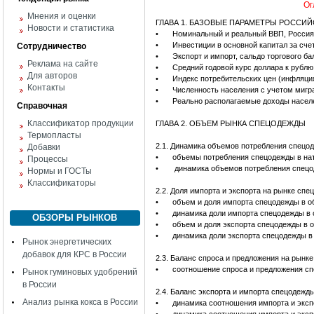
Ог
Мнения и оценки
ГЛАВА 1. БАЗОВЫЕ ПАРАМЕТРЫ РОССИ
Новости и статистика
•
Номинальный и реальный ВВП, Россия,
•
Инвестиции в основной капитал за сче
Сотрудничество
•
Экспорт и импорт, сальдо торгового ба
Реклама на сайте
•
Средний годовой курс доллара к рублю,
Для авторов
•
Индекс потребительских цен (инфляци
Контакты
•
Численность населения с учетом мигра
•
Реально располагаемые доходы населе
Справочная
Классификатор продукции
ГЛАВА 2. ОБЪЕМ РЫНКА СПЕЦОДЕЖДЫ
Термопласты
2.1. Динамика объемов потребления спецо
Добавки
•
объемы потребления спецодежды в нат
Процессы
•
динамика объемов потребления спецо
Нормы и ГОСТы
Классификаторы
2.2. Доля импорта и экспорта на рынке сп
•
объем и доля импорта спецодежды в о
•
динамика доли импорта спецодежды в 
ОБЗОРЫ РЫНКОВ
•
объем и доля экспорта спецодежды в 
•
динамика доли экспорта спецодежды в
Рынок энергетических
добавок для КРС в России
2.3. Баланс спроса и предложения на рынк
•
соотношение спроса и предложения сп
Рынок гуминовых удобрений
в России
2.4. Баланс экспорта и импорта спецодежд
Анализ рынка кокса в России
•
динамика соотношения импорта и эксп