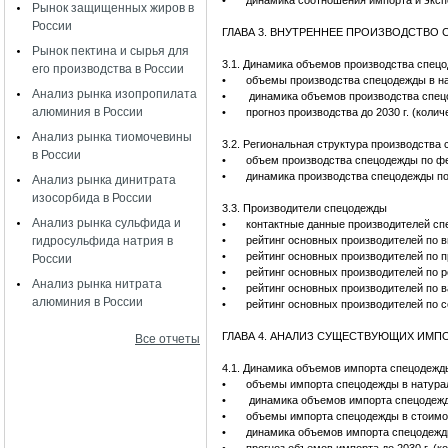
•
динамика соотношения импорта и эксп
Рынок защищенных жиров в
России
ГЛАВА 3. ВНУТРЕННЕЕ ПРОИЗВОДСТВО
Рынок пектина и сырья для
3.1. Динамика объемов производства спец
его производства в России
•
объемы производства спецодежды в на
Анализ рынка изопропилата
•
динамика объемов производства спец
алюминия в России
•
прогноз производства до 2030 г. (колич
Анализ рынка тиомочевины
3.2. Региональная структура производства
в России
•
объем производства спецодежды по фе
•
динамика производства спецодежды по
Анализ рынка динитрата
изосорбида в России
3.3. Производители спецодежды
Анализ рынка сульфида и
•
контактные данные производителей сп
гидросульфида натрия в
•
рейтинг основных производителей по в
•
рейтинг основных производителей по 
России
•
рейтинг основных производителей по 
Анализ рынка нитрата
•
рейтинг основных производителей по в
алюминия в России
•
рейтинг основных производителей по 
ГЛАВА 4. АНАЛИЗ СУЩЕСТВУЮЩИХ ИМ
Все отчеты
4.1. Динамика объемов импорта спецодежд
•
объемы импорта спецодежды в натурал
•
динамика объемов импорта спецодежд
•
объемы импорта спецодежды в стоимо
•
динамика объемов импорта спецодежд