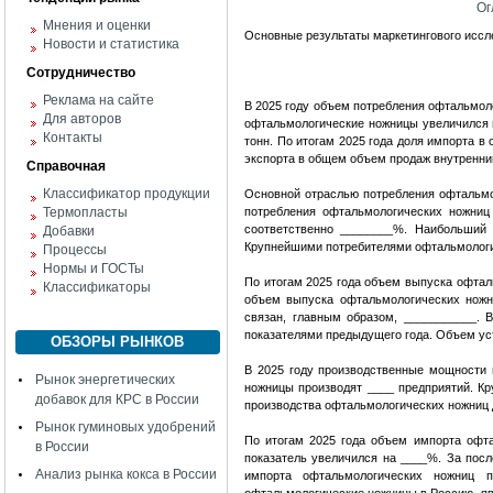
Ог
Мнения и оценки
Основные результаты маркетингового исс
Новости и статистика
Сотрудничество
Реклама на сайте
В 2025 году объем потребления офтальмол
Для авторов
офтальмологические ножницы увеличился 
Контакты
тонн. По итогам 2025 года доля импорта 
экспорта в общем объем продаж внутренн
Справочная
Классификатор продукции
Основной отраслью потребления офтальмо
Термопласты
потребления офтальмологических ножниц
соответственно ________%. Наибольший 
Добавки
Крупнейшими потребителями офтальмологи
Процессы
Нормы и ГОСТы
По итогам 2025 года объем выпуска офтал
Классификаторы
объем выпуска офтальмологических ножн
связан, главным образом, ___________.
показателями предыдущего года. Объем ус
ОБЗОРЫ РЫНКОВ
В 2025 году производственные мощности
Рынок энергетических
ножницы производят ____ предприятий. К
добавок для КРС в России
производства офтальмологических ножниц 
Рынок гуминовых удобрений
По итогам 2025 года объем импорта офт
в России
показатель увеличился на ____%. За пос
Анализ рынка кокса в России
импорта офтальмологических ножниц 