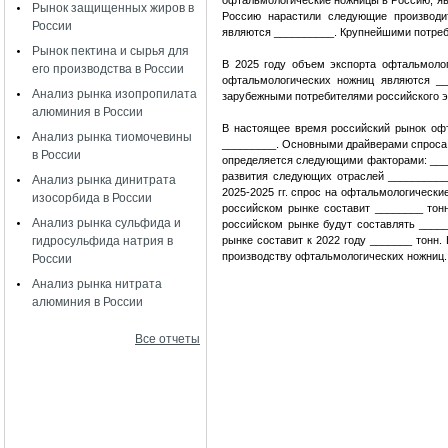
офтальмологические ножницы в Россию, яв
Рынок защищенных жиров в
Россию нарастили следующие производи
России
являются __________. Крупнейшими потре
Рынок пектина и сырья для
В 2025 году объем экспорта офтальмоло
его производства в России
офтальмологических ножниц являются __
Анализ рынка изопропилата
зарубежными потребителями российского 
алюминия в России
В настоящее время российский рынок офт
Анализ рынка тиомочевины
_________. Основными драйверами спроса
в России
определяется следующими факторами: ___
развития следующих отраслей __________
Анализ рынка динитрата
2025-2025 гг. спрос на офтальмологически
изосорбида в России
российском рынке составит ________ тон
Анализ рынка сульфида и
российском рынке будут составлять ___
гидросульфида натрия в
рынке составит к 2022 году _______ тонн
производству офтальмологических ножниц.
России
Анализ рынка нитрата
алюминия в России
Все отчеты