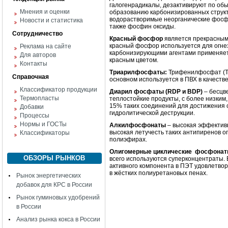
галогенрадикалы, дезактивируют по об
Мнения и оценки
образованию карбонизированных струк
водорастворимые неорганические фос
Новости и статистика
также фосфин оксиды.
Сотрудничество
Красный фосфор
является прекрасным 
красный фосфор используется для огне
Реклама на сайте
карбонизирующими агентами применяет
Для авторов
красным цветом.
Контакты
Триарилфосфаты:
Трифенилфосфат (ТР
Справочная
основном используется в ПВХ в качест
Классификатор продукции
Диарил фосфаты (RDP и BDP)
– бесцве
Термопласты
теплостойкие продукты, с более низки
15% таких соединений для достижения с
Добавки
гидролитической деструкции.
Процессы
Нормы и ГОСТы
Алкилфосфонаты
– высокая эффектив
высокая летучесть таких антипиренов 
Классификаторы
полиэфирах.
Олигомерные циклические
фосфона
ОБЗОРЫ РЫНКОВ
всего используются суперконцентраты.
активного компонента в ПЭТ удовлетвор
в жёстких полиуретановых пенах.
Рынок энергетических
добавок для КРС в России
Рынок гуминовых удобрений
в России
Анализ рынка кокса в России