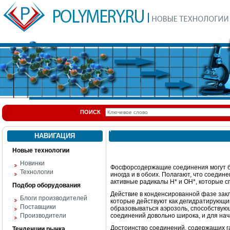
ПОИСК
НАВИГАЦИЯ
Новые технологии
Новинки
Фосфорсодержащие соединения могут бы
Технологии
иногда и в обоих. Полагают, что соеди
активные радикалы Н* и ОН*, которые 
Подбор оборудования
Действие в конденсированной фазе зак
Блоги производителей
которые действуют как дегидратирующий
Поставщики
образовываться аэрозоль, способствую
Производители
соединений довольно широка, и для нач
Достоинство соединений, содержащих га
Тенденции рынка