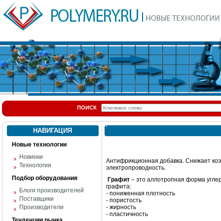
ПОИСК
НАВИГАЦИЯ
Новые технологии
Новинки
Антифрикционная добавка. Снижает коэ
Технологии
электропроводность.
Подбор оборудования
Графит
– это аллотропная форма углер
графита:
Блоги производителей
- пониженная плотность
Поставщики
- пористость
Производители
- жирность
- пластичность
Тенденции рынка