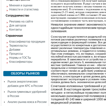
ПП и стеклонаполненного ПА получают напорны
холодного водоснабжения. В ряде случаев в м
Мнения и оценки
позволяет получать пленки с весьма тонкими от
Новости и статистика
каширова-ние). В сочетании с подложками из
толщины (5-15 мкм), которая совершенно нево
однослойной пленки из СЭВА составляет 20 мкм
Сотрудничество
конструкциях оказывается возможным использов
составляющими основную часть конструкции, п
Реклама на сайте
Немалое значение имеет экономичность
Для авторов
одностадий­ным технологическим процес
Контакты
склеивания.
Справочная
Соэкструзия осуществляется раздельной пл
потоков расплавов различных полимеров в 
Классификатор продукции
происходящие в формующей го­ловке. Все дей
осуществляются по конкретным и достаточно
Термопласты
имеют различные температуры плавления и о
Добавки
оптимальных режимах, и подаются в головку
Процессы
При этом очевидно, что, во-первых, сохран
послойной вязкостью расплавов и, во-втор
Нормы и ГОСТы
переработки. В зависимости от устройства 
Классификаторы
изделии может достигать 9, мини­мальная т
жесткие требования. Главное из них - обес
продольном и поперечном (радиальном) на­пр
соответствует логике их действия) универса
ОБЗОРЫ РЫНКОВ
обеспечи­вать минимальное сопротивление 
точности, а конструкция в целом должна до
предполагают эксплуатацию в условиях пов
Рынок энергетических
головок должна быть экономически целесооб
добавок для КРС в России
Сочетание изложенных требований и усл
сложной. В настоящее время трехслойн
Рынок гуминовых удобрений
четырех- и пятислойные позволяют пол
в России
нескольких разновидностей полимеров 
толщиной 40-140 мкм и шириной 1000 м
Анализ рынка кокса в России
медицинской упаковок.