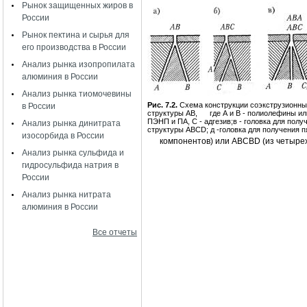
Рынок защищенных жиров в
России
Рынок пектина и сырья для
его производства в России
Анализ рынка изопропилата
алюминия в России
Анализ рынка тиомочевины
Рис. 7.2.
Схема конструкции соэкструзионных
в России
структуры АВ,
где А и В - полиолефины и
ПЭНП и ПА, С - адгезив;
в - головка для пол
Анализ рынка динитрата
структуры
ABCD
;
д -головка для получения 
изосорбида в России
компонентов) или
ABCBD
(из четыре
Анализ рынка сульфида и
гидросульфида натрия в
России
Анализ рынка нитрата
алюминия в России
Все отчеты