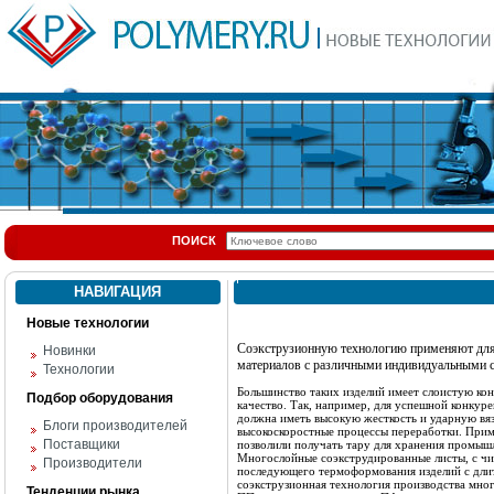
ПОИСК
НАВИГАЦИЯ
Новые технологии
Соэкструзионную технологию применяют для
Новинки
материалов с различными индивидуальными 
Технологии
Большинство таких изделий имеет слоистую ко
Подбор оборудования
качество. Так, например, для успешной конкур
должна иметь высокую жесткость и ударную вяз
Блоги производителей
высокоскоростные процессы переработки. При
Поставщики
позволили получать тару для хранения промышл
Многослойные соэкструдированные листы, с чи
Производители
последующего термоформования изделий с длит
соэкструзионная технология производства мног
Тенденции рынка