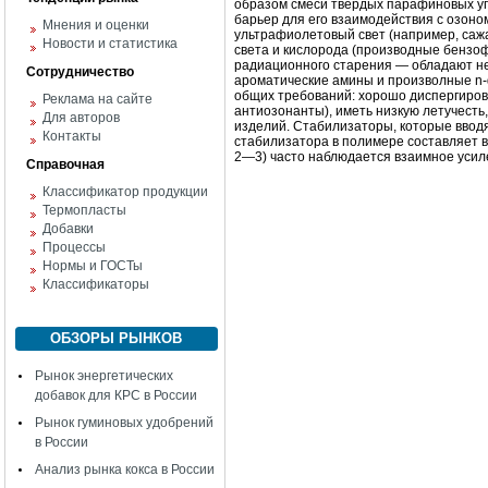
образом смеси твёрдых парафиновых угл
барьер для его взаимодействия с озон
Мнения и оценки
ультрафиолетовый свет (например, са
Новости и статистика
света и кислорода (производные бензо
радиационного старения — обладают не
Сотрудничество
ароматические амины и произволные n-ф
общих требований: хорошо диспергирова
Реклама на сайте
антиозонанты), иметь низкую летучесть
Для авторов
изделий. Стабилизаторы, которые ввод
Контакты
стабилизатора в полимере составляет в
2—3) часто наблюдается взаимное усиле
Справочная
Классификатор продукции
Термопласты
Добавки
Процессы
Нормы и ГОСТы
Классификаторы
ОБЗОРЫ РЫНКОВ
Рынок энергетических
добавок для КРС в России
Рынок гуминовых удобрений
в России
Анализ рынка кокса в России