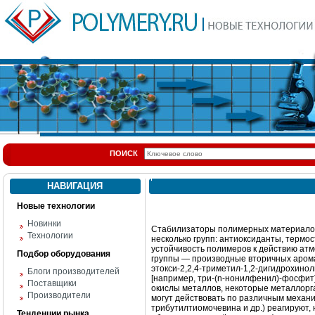
ПОИСК
НАВИГАЦИЯ
Новые технологии
Новинки
Стабилизаторы полимерных материалов
Технологии
несколько групп: антиоксиданты, терм
устойчивость полимеров к действию атм
Подбор оборудования
группы — производные вторичных арома
этокси-2,2,4-триметил-1,2-дигидрохино
Блоги производителей
[например, три-(n-нонилфенил)-фосфит
Поставщики
окислы металлов, некоторые металлорг
Производители
могут действовать по различным механ
трибутилтиомочевина и др.) реагируют,
Тенденции рынка