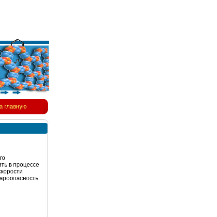
а главную
го
ть в процессе
скорости
жароопасность.