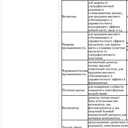
для защиты от
ультрафиолетовой
радиации в
солнцезащитных кремах,
Косметика
для придания высокого
отбеливающего и
укрывистостного
заглушающего эффекта
зубной пасте, мылу и т.д
для придания высокого
отбеливающего и
укрывистостного эффекта
Пищевая
продуктам, для защиты
промышленность
цвета и упаковки (пластик)
продуктов от
ультрафиолетового
излучения.
пигментный диоксид
титана, высокой
химической чистоты, для
Фармацевтическая
придания высокого
промышленность
отбеливающего и
укрывистосного эффекта в
фармацевтике.
для повышения стойкости
Печатная краска
покрытий к атмосферным
воздействиям
диоксид титана может
быть использован как
катализатор, как
Катализатор
фотокатализатор и как
инертный базовый
керамический материал для
активных компонентов.
предохранение древесины (
радиации), наполнение резин
Другие сферы