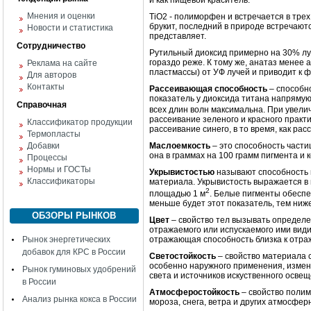
и как пищевой краситель.
Мнения и оценки
TiO2 - полиморфен и встречается в тре
брукит, последний в природе встречаютс
Новости и статистика
представляет.
Сотрудничество
Рутильный диоксид примерно на 30% луч
гораздо реже. К тому же, анатаз менее 
Реклама на сайте
пластмассы) от УФ лучей и приводит к ф
Для авторов
Контакты
Рассеивающая способность
– способно
показатель у диоксида титана напрямую
Справочная
всех длин волн максимальна. При увели
рассеивание зеленого и красного практ
Классификатор продукции
рассеивание синего, в то время, как ра
Термопласты
Добавки
Маслоемкость
– это способность части
она в граммах на 100 грамм пигмента и 
Процессы
Нормы и ГОСТы
Укрывистостью
называют способность 
Классификаторы
материала. Укрывистость выражается в 
2
площадью 1 м
. Белые пигменты обеспе
меньше будет этот показатель, тем ниж
ОБЗОРЫ РЫНКОВ
Цвет
– свойство тел вызывать определе
отражаемого или испускаемого ими види
Рынок энергетических
отражающая способность близка к отр
добавок для КРС в России
Светостойкость
– свойство материала с
особенно наружного применения, измен
Рынок гуминовых удобрений
света и источников искуственного осв
в России
Атмосферостойкость
– свойство поли
Анализ рынка кокса в России
мороза, снега, ветра и других атмосфе