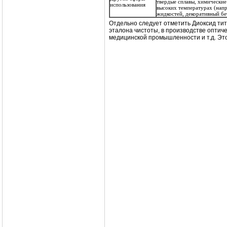
твердые сплавы, химически
использования
высоких температурах (напр
жидкостей, декоративный бе
Отдельно следует отметить Диоксид тит
эталона чистоты, в производстве оптиче
медицинской промышленности и т.д. Это