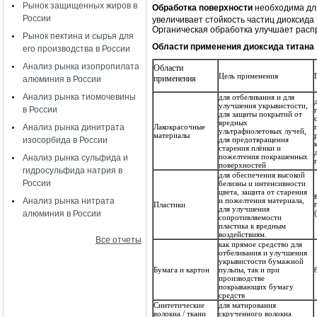
Рынок защищенных жиров в
Обработка поверхности
необходима для
России
увеличивает стойкость частиц диоксида
Органическая обработка улучшает расп
Рынок пектина и сырья для
Области применения диоксида титана
его производства в России
Анализ рынка изопропилата
Области
Цель применения
применения
алюминия в России
Анализ рынка тиомочевины
для отбеливания и для
улучшения укрывистости,
в России
для защиты покрытий от
вредных
Лакокрасочные
Анализ рынка динитрата
ультрафиолетовых лучей,
материалы
для предотвращения
изосорбида в России
старения плёнки и
пожелтения покрашенных
Анализ рынка сульфида и
поверхностей
гидросульфида натрия в
для обеспечения высокой
России
белизны и интенсивности
цвета, защита от старения
и пожелтения материала,
Анализ рынка нитрата
Пластики
для улучшения
алюминия в России
сопротивляемости
пластика к вредным
воздействиям.
Все отчеты
как прямое средство для
отбеливания и улучшения
укрывистости бумажной
Бумага и картон
пульпы, так и при
производстве
покрывающих бумагу
средств
Синтетические
для матирования
волокна / ткани
скрученного волокна