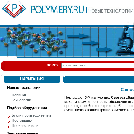
ПОИСК
НАВИГАЦИЯ
Новые технологии
Светос
Новинки
Поглащают УФ-излучение.
Светостаби
Технологии
механическую прочность, обеспечивая 
производные бензонитризола, бензофен
Подбор оборудования
очень низких концентрациях (менее 0,1 
Блоги производителей
Поставщики
Производители
Тенденции рынка