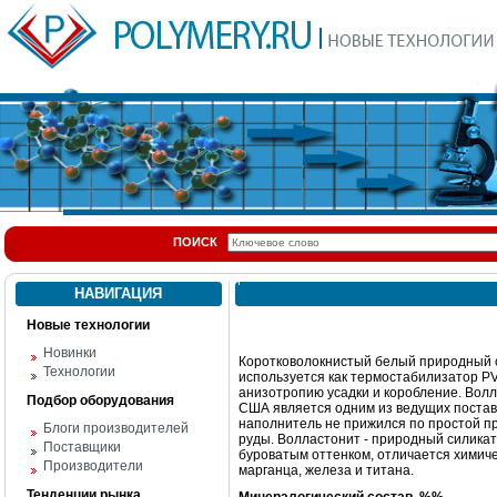
ПОИСК
НАВИГАЦИЯ
Новые технологии
Новинки
Коротковолокнистый белый природный с
Технологии
используется как термостабилизатор P
анизотропию усадки и коробление. Волл
Подбор оборудования
США является одним из ведущих постав
наполнитель не прижился по простой пр
Блоги производителей
руды. Волластонит - природный силикат
Поставщики
буроватым оттенком, отличается химиче
Производители
марганца, железа и титана.
Тенденции рынка