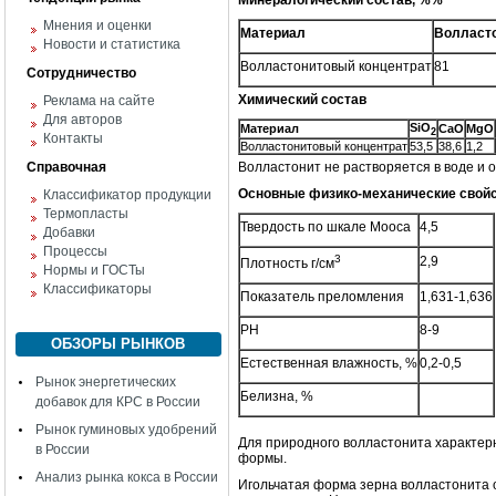
Минералогический состав, %%
Мнения и оценки
Материал
Волласт
Новости и статистика
Волластонитовый концентрат
81
Сотрудничество
Химический состав
Реклама на сайте
Для авторов
SiO
Материал
CaO
MgO
2
Контакты
Волластонитовый концентрат
53,5
38,6
1,2
Справочная
Волластонит не растворяется в воде и о
Основные физико-механические свой
Классификатор продукции
Термопласты
Твердость по шкале Мооса
4,5
Добавки
Процессы
3
2,9
Плотность г/см
Нормы и ГОСТы
Классификаторы
Показатель преломления
1,631-1,636
РН
8-9
ОБЗОРЫ РЫНКОВ
Естественная влажность, %
0,2-0,5
Рынок энергетических
Белизна, %
добавок для КРС в России
Рынок гуминовых удобрений
Для природного волластонита характерн
в России
формы.
Анализ рынка кокса в России
Игольчатая форма зерна волластонита 