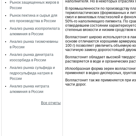
наполнителя. Но в некоторых отраслях
Рынок защищенных жиров в
России
В промышленности по производству пла
термопластических (формованных и литы
Рынок пектина и сырья для
смол и виниловых пластизолей и фенол
его производства в России
50%-го наполняющего пигмента. По сра
отвердевшем состоянии характеризуетс
Анализ рынка изопропилата
степенью вязкости и низким сродством к
алюминия в России
Волластонит широко используется в лак
основе отличаются хорошими армирующи
Анализ рынка тиомочевины
100 г) позволяет увеличить объемную к
в России
частичную замену дорогостоящей двуок
Анализ рынка динитрата
Волластонит обладает высокой твердость
изосорбида в России
растворяется в воде и органических рас
Анализ рынка сульфида и
Иглообразная форма зерен волластонит
применяют в водно-дисперсных, грунтово
гидросульфида натрия в
России
Волластонит так же применяется при и
части дорог.
Анализ рынка нитрата
алюминия в России
Все отчеты