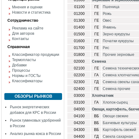
01000
Зерновые и зернобобовы
01100
ГЕ
Пшеница
Мнения и оценки
Новости и статистика
01200
ГЕ
Рожь
Сотрудничество
01300
ГЕ
Овес
01400
ГЕ
Ячмень
Реклама на сайте
Для авторов
01500
ГЕ
Зерно кукурузы
Контакты
01600
ГЕ
Початки кукурузы
Справочная
01700
ГЕ
Рис
Классификатор продукции
01800
ГЕ
Прочие зерновые
Термопласты
02000
Семена
Добавки
02100
ГЕ
Семена технических
Процессы
02200
ГА
Семена хлопчатник
Нормы и ГОСТы
Классификаторы
02300
ГД
Семена свеклы сах
02400
ГЕ
Семена прочие
03000
Хлопчатник
ОБЗОРЫ РЫНКОВ
03100
ГА
Хлопок-сырец
Рынок энергетических
04000
Овощи, картофель, бахч
добавок для КРС в России
04100
ВБ
Овощи свежие
Рынок гуминовых удобрений
04200
ВБ
Бахчевые культуры
в России
04300
ВБ
Картофель свежий
Анализ рынка кокса в России
04400
ГД
Свекла сахарная