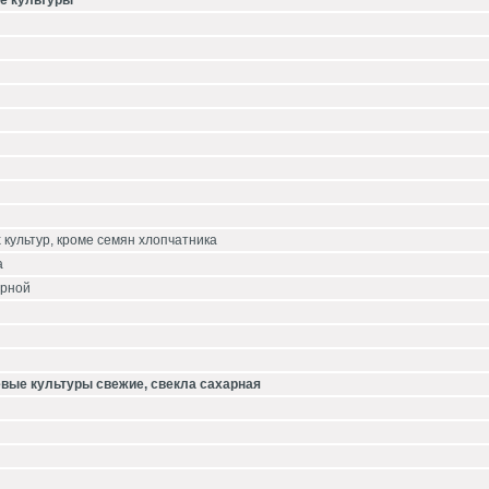
е культуры
 культур, кроме семян хлопчатника
а
арной
евые культуры свежие, свекла сахарная