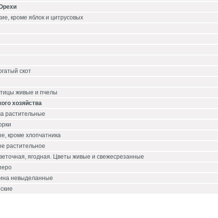
 Орехи
ие, кроме яблок и цитрусовых
огатый скот
птицы живые и пчелы
кого хозяйства
ма растительные
орки
е, кроме хлопчатника
ое растительное
веточная, ягодная. Цветы живые и свежесрезанные
 перо
нина невыделанные
ские