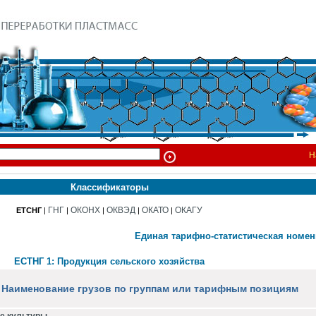
Н
Классификаторы
ГНГ
ОКОНХ
ОКВЭД
ОКАТО
ОКАГУ
ЕТСНГ
|
|
|
|
|
Единая тарифно-статистическая номен
ЕСТНГ 1: Продукция сельского хозяйства
Наименование грузов по группам или тарифным позициям