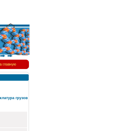
а главную
клатура грузов