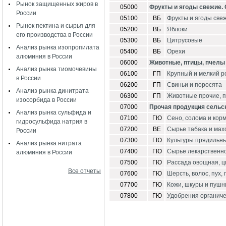
Рынок защищенных жиров в
05000
Фрукты и ягоды свежие.
России
05100
ВБ
Фрукты и ягоды свеж
Рынок пектина и сырья для
05200
ВБ
Яблоки
его производства в России
05300
ВБ
Цитрусовые
Анализ рынка изопропилата
05400
ВБ
Орехи
алюминия в России
06000
Животные, птицы, пчелы
Анализ рынка тиомочевины
06100
ГП
Крупный и мелкий р
в России
06200
ГП
Свиньи и поросята
Анализ рынка динитрата
06300
ГП
Животные прочие, 
изосорбида в России
07000
Прочая продукция сельс
Анализ рынка сульфида и
07100
ГЮ
Сено, солома и кор
гидросульфида натрия в
07200
ВЕ
Сырье табака и мах
России
07300
ГЮ
Культуры прядильны
Анализ рынка нитрата
07400
ГЮ
Сырье лекарственн
алюминия в России
07500
ГЮ
Рассада овощная, ц
Все отчеты
07600
ГЮ
Шерсть, волос, пух,
07700
ГЮ
Кожи, шкуры и пуш
07800
ГЮ
Удобрения органиче