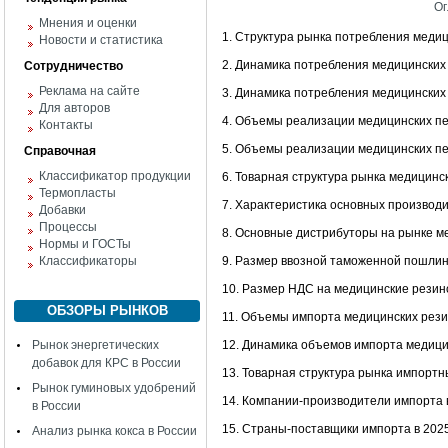
Ог
Мнения и оценки
1. Структура рынка потребления медици
Новости и статистика
2. Динамика потребления медицинских р
Сотрудничество
Реклама на сайте
3. Динамика потребления медицинских р
Для авторов
4. Объемы реализации медицинских пе
Контакты
5. Объемы реализации медицинских пе
Справочная
Классификатор продукции
6. Товарная структура рынка медицинск
Термопласты
7. Характеристика основных производит
Добавки
Процессы
8. Основные дистрибуторы на рынке ме
Нормы и ГОСТы
Классификаторы
9. Размер ввозной таможенной пошлин
10. Размер НДС на медицинские резин
ОБЗОРЫ РЫНКОВ
11. Объемы импорта медицинских резин
Рынок энергетических
12. Динамика объемов импорта медици
добавок для КРС в России
13. Товарная структура рынка импортны
Рынок гуминовых удобрений
14. Компании-производители импорта в
в России
15. Страны-поставщики импорта в 2025
Анализ рынка кокса в России