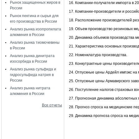
Рынок защищенных жиров в
16. Компании-получатели импорта в 20
России
17. Компании-производители и российс
Рынок пектина и сырья для
18. Расположение производителей рез
его производства в России
19. Объем производство резиновых мед
Анализ рынка изопропилата
алюминия в России
20. Динамика объемов производства ме
Анализ рынка тиомочевины
21. Характеристика основных производ
в России
22. Номенклатура производства.
Анализ рынка динитрата
изосорбида в России
23. Конкутрактные цены производител
Анализ рынка сульфида и
24. Отпускные цены Ардейл импэкс на 
гидросульфида натрия в
России
25. Отпускные цены Армавирского заво
Анализ рынка нитрата
26. Поступление налогов страховых в
алюминия в России
27. Прогнозная динамика абсолютных п
Все отчеты
28. Прогноз спроса на медицинские пер
29. Динамика прогноза спроса на меди