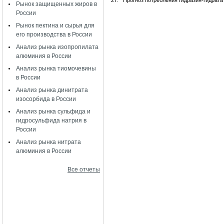
27.
Прогноз потребления гидразин-гидрата
Рынок защищенных жиров в
России
Рынок пектина и сырья для
его производства в России
Анализ рынка изопропилата
алюминия в России
Анализ рынка тиомочевины
в России
Анализ рынка динитрата
изосорбида в России
Анализ рынка сульфида и
гидросульфида натрия в
России
Анализ рынка нитрата
алюминия в России
Все отчеты