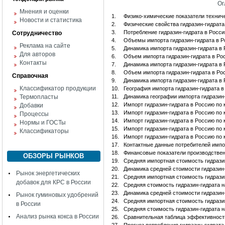
Ог
Мнения и оценки
1.
Физико-химические показатели техниче
Новости и статистика
2.
Физические свойства гидразин-гидрата
3.
Потребление гидразин-гидрата в Росси
Сотрудничество
4.
Объемы импорта гидразин-гидрата в 
Реклама на сайте
5.
Динамика импорта гидразин-гидрата в
Для авторов
6.
Объем импорта гидразин-гидрата в Р
Контакты
7.
Динамика импорта гидразин-гидрата в
8.
Объем импорта гидразин-гидрата в Ро
Справочная
9.
Динамика импорта гидразин-гидрата в
Классификатор продукции
10.
География импорта гидразин-гидрата 
Термопласты
11.
Динамика географии импорта гидразин-
12.
Импорт гидразин-гидрата в Россию п
Добавки
13.
Импорт гидразин-гидрата в Россию п
Процессы
14.
Импорт гидразин-гидрата в Россию по 
Нормы и ГОСТы
15.
Импорт гидразин-гидрата в Россию по
Классификаторы
16.
Импорт гидразин-гидрата в Россию п
17.
Контактные данные потребителей импор
18.
Финансовые показатели производстве
ОБЗОРЫ РЫНКОВ
19.
Средняя импортная стоимость гидразин
20.
Динамика средней стоимости гидразин-
Рынок энергетических
21.
Средняя импортная стоимость гидразин
добавок для КРС в России
22.
Средняя стоимость гидразин-гидрата н
23.
Динамика средней стоимости гидразин-
Рынок гуминовых удобрений
24.
Средняя импортная стоимость гидразин
в России
25.
Средняя стоимость гидразин-гидрата н
Анализ рынка кокса в России
26.
Сравнительная таблица эффективности