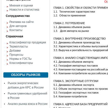
Ог
Мнения и оценки
ГЛАВА 1. СВОЙСТВА И ОБЛАСТИ ПРИМЕ
Новости и статистика
1.1.
Технические характеристики
1.2.
Области применения
Сотрудничество
Реклама на сайте
ГЛАВА 2. ПОТРЕБЛЕНИЕ
Для авторов
1.1. Динамика объемов рынка
Контакты
1.3.
Доля импорта на рынке
Справочная
ГЛАВА 3. ВНУТРЕННЕЕ ПРОИЗВОДСТВО
Классификатор продукции
3.1. Динамика объемов производства
Термопласты
3.2. Характеристика и объемы выпускаемо
3.3. Выручка и рентабельность предприяти
Добавки
Процессы
ГЛАВА 4. АНАЛИЗ СУЩЕСТВУЮЩИХ ИМ
Нормы и ГОСТы
4.1. Динамика объемов импорта
Классификаторы
4.2. География импортных поставок
4.3. Компании-поставщики на российский р
4.4. Компании-потребители на российском 
ОБЗОРЫ РЫНКОВ
ГЛАВА 5. ЭКСПОРТНЫЕ ОТГРУЗКИ
Рынок энергетических
5.1. Динамика объемов экспорта
добавок для КРС в России
5.2. Объем экспортных поставок по произв
5.3. География экспортных поставок
Рынок гуминовых удобрений
5.4. Компании-потребители
в России
Анализ рынка кокса в России
ГЛАВА 6. АДРЕСНАЯ БАЗА ПРЕДПРИЯТИ