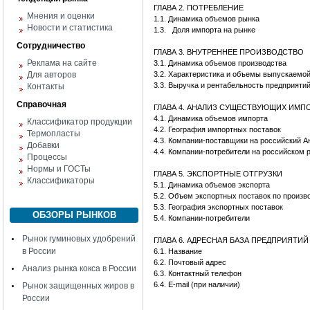
ГЛАВА 2. ПОТРЕБЛЕНИЕ
Мнения и оценки
1.1. Динамика объемов рынка
Новости и статистика
1.3.
Доля импорта на рынке
Сотрудничество
ГЛАВА 3. ВНУТРЕННЕЕ ПРОИЗВОДСТВО
Реклама на сайте
3.1. Динамика объемов производства
Для авторов
3.2. Характеристика и объемы выпускаемо
3.3. Выручка и рентабельность предприяти
Контакты
Справочная
ГЛАВА 4. АНАЛИЗ СУЩЕСТВУЮЩИХ ИМ
4.1. Динамика объемов импорта
Классификатор продукции
4.2. География импортных поставок
Термопласты
4.3. Компании-поставщики на российский А
Добавки
4.4. Компании-потребители на российском 
Процессы
Нормы и ГОСТы
ГЛАВА 5. ЭКСПОРТНЫЕ ОТГРУЗКИ
Классификаторы
5.1. Динамика объемов экспорта
5.2. Объем экспортных поставок по произв
5.3. География экспортных поставок
ОБЗОРЫ РЫНКОВ
5.4. Компании-потребители
Рынок гуминовых удобрений
ГЛАВА 6. АДРЕСНАЯ БАЗА ПРЕДПРИЯТИ
в России
6.1. Название
6.2. Почтовый адрес
Анализ рынка кокса в России
6.3. Контактный телефон
6.4. E-mail (при наличии)
Рынок защищенных жиров в
России