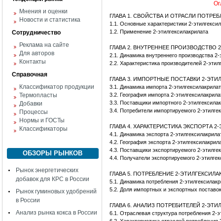
Ог
Мнения и оценки
ГЛАВА 1. СВОЙСТВА И ОТРАСЛИ ПОТРЕ
Новости и статистика
1.1. Основные характеристики 2-этилгекси
1.2. Применение 2-этилгексилакрилата
Сотрудничество
Реклама на сайте
ГЛАВА 2. ВНУТРЕННЕЕ ПРОИЗВОДСТВО 
Для авторов
2.1. Динамика внутреннего производства 2-
Контакты
2.2. Характеристика производителей 2-этил
Справочная
ГЛАВА 3. ИМПОРТНЫЕ ПОСТАВКИ 2-ЭТИ
Классификатор продукции
3.1. Динамика импорта 2-этилгексилакрила
Термопласты
3.2. География импорта 2-этилгексилакрила
3.3. Поставщики импортного 2-этилгексила
Добавки
3.4. Потребители импортируемого 2-этилге
Процессы
Нормы и ГОСТы
ГЛАВА 4. ХАРАКТЕРИСТИКА ЭКСПОРТА 2
Классификаторы
4.1. Динамика экспорта 2-этилгексилакрила
4.2. География экспорта 2-этилгексилакрил
4.3. Поставщики экспортируемого 2-этилге
ОБЗОРЫ РЫНКОВ
4.4. Получатели экспортируемого 2-этилге
Рынок энергетических
ГЛАВА 5. ПОТРЕБЛЕНИЕ 2-ЭТИЛГЕКСИЛА
добавок для КРС в России
5.1. Динамика потребления 2-этилгексилак
5.2. Доля импортных и экспортных поставо
Рынок гуминовых удобрений
в России
ГЛАВА 6. АНАЛИЗ ПОТРЕБИТЕЛЕЙ 2-ЭТИ
Анализ рынка кокса в России
6.1. Отраслевая структура потребления 2-