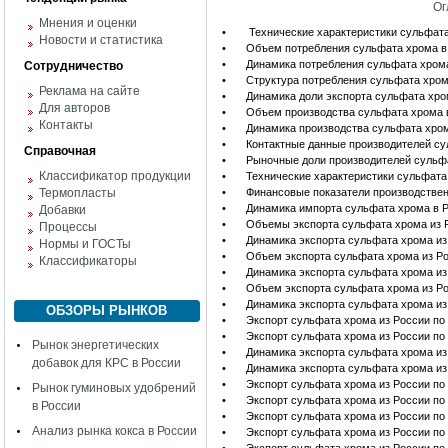
Ог
Мнения и оценки
•
Технические характеристики сульфат
Новости и статистика
•
Объем потребления сульфата хрома в
•
Динамика потребления сульфата хром
Сотрудничество
•
Структура потребления сульфата хром
Реклама на сайте
•
Динамика доли экспорта сульфата хро
Для авторов
•
Объем производства сульфата хрома 
Контакты
•
Динамика производства сульфата хро
•
Контактные данные производителей су
Справочная
•
Рыночные доли производителей сульф
Классификатор продукции
•
Технические характеристики сульфат
Термопласты
•
Финансовые показатели производстве
•
Динамика импорта сульфата хрома в 
Добавки
•
Объемы экспорта сульфата хрома из 
Процессы
•
Динамика экспорта сульфата хрома из
Нормы и ГОСТы
•
Объем экспорта сульфата хрома из Р
Классификаторы
•
Динамика экспорта сульфата хрома и
•
Объем экспорта сульфата хрома из Ро
•
Динамика экспорта сульфата хрома из
ОБЗОРЫ РЫНКОВ
•
Экспорт сульфата хрома из России по
•
Экспорт сульфата хрома из России по
Рынок энергетических
•
Динамика экспорта сульфата хрома 
добавок для КРС в России
•
Динамика экспорта сульфата хрома и
•
Экспорт сульфата хрома из России по
Рынок гуминовых удобрений
•
Экспорт сульфата хрома из России по
в России
•
Экспорт сульфата хрома из России по 
Анализ рынка кокса в России
•
Экспорт сульфата хрома из России п