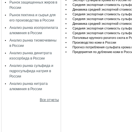
•
Экспорт сульфата хрома из России п
Рынок защищенных жиров в
•
Средняя экспортная стоимость сульфа
России
•
Динамика средней экспортной стоимос
•
Средняя экспортная стоимость сульфа
Рынок пектина и сырья для
•
Средняя экспортная стоимость сульфа
его производства в России
•
Динамика средней экспортной стоимос
Анализ рынка изопропилата
•
Средняя экспортная стоимость сульфа
алюминия в России
•
Средняя экспортная стоимость сульфа
•
Поголовье крупного рогатого скота в Р
Анализ рынка тиомочевины
•
Производство кожи в России
в России
•
Прогноз потребления сульфата хрома 
•
Предприятия по дублению кожи в Рос
Анализ рынка динитрата
изосорбида в России
Анализ рынка сульфида и
гидросульфида натрия в
России
Анализ рынка нитрата
алюминия в России
Все отчеты