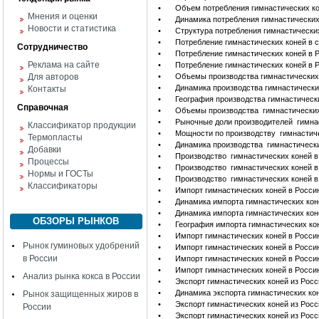
•
Объем потребления гимнастических ко
Мнения и оценки
•
Динамика потребления гимнастических
Новости и статистика
•
Структура потребления гимнастически
•
Потребление гимнастических коней в 
Сотрудничество
•
Потребление гимнастических коней в 
Реклама на сайте
•
Потребление гимнастических коней в 
Для авторов
•
Объемы производства гимнастических
•
Динамика производства гимнастически
Контакты
•
География производства гимнастическ
Справочная
•
Объемы производства гимнастических
•
Рыночные доли производителей гимнас
Классификатор продукции
•
Мощности по производству гимнастичес
Термопласты
•
Динамика производства гимнастически
Добавки
•
Производство гимнастических коней в
Процессы
•
Производство гимнастических коней в
Нормы и ГОСТы
•
Производство гимнастических коней в
Классификаторы
•
Импорт гимнастических коней в Росси
•
Динамика импорта гимнастических кон
•
Динамика импорта гимнастических кон
ОБЗОРЫ РЫНКОВ
•
География импорта гимнастических ко
•
Импорт гимнастических коней в Росс
Рынок гуминовых удобрений
•
Импорт гимнастических коней в Росси
в России
•
Импорт гимнастических коней в Росс
•
Импорт гимнастических коней в Росси
Анализ рынка кокса в России
•
Экспорт гимнастических коней из Росс
•
Динамика экспорта гимнастических ко
Рынок защищенных жиров в
•
Экспорт гимнастических коней из Росс
России
•
Экспорт гимнастических коней из Росс