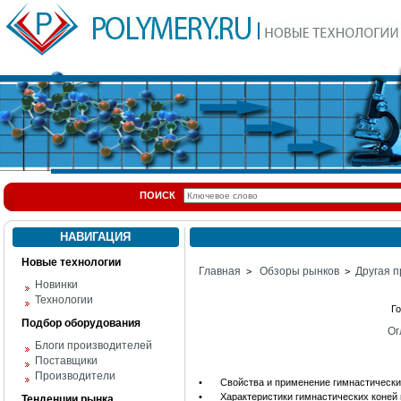
ПОИСК
НАВИГАЦИЯ
Новые технологии
Главная
Обзоры рынков
Другая п
>
>
Новинки
Технологии
Г
Подбор оборудования
Ог
Блоги производителей
Поставщики
Производители
•
Свойства и применение гимнастическ
•
Характеристики гимнастических коней
Тенденции рынка