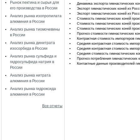
Рынок пектина и сырья для
•
Динамика экспорта гимнастических кон
его производства в России
•
Экспорт гимнастических коней из Рос
•
Экспорт гимнастических коней из Рос
Анализ рынка изопропилата
•
Стоимость гимнастических коней прои
алюминия в России
•
Стоимость гимнастических коней прои
•
Стоимость гимнастических коней прои
Анализ рынка тиомочевины
•
Прогноз стоимости гимнастических ко
в России
•
Контрактная стоимость импортеров ги
Анализ рынка динитрата
•
Средняя контрактная стоимость импор
изосорбида в России
•
Средняя контрактная стоимость импор
•
Средняя стоимость гимнастических ко
Анализ рынка сульфида и
•
Прогноз потребления гимнастических ко
гидросульфида натрия в
•
Контактные данные производителей ги
России
Анализ рынка нитрата
алюминия в России
Анализ рынка гидроксида
алюминия в России
Все отчеты