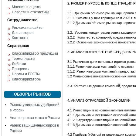
2. РАЗМЕР И УРОВЕНЬ КОНЦЕНТРАЦИЯ 
Мнения и оценки
Новости и статистика
2.1.
Динамика объемов рынка каршеринга в 
2.1.1. Объемы рынка каршеринга в 2025 г.
Сотрудничество
2.1.2 Динамика объемов рынка каршеринга п
Реклама на сайте
Для авторов
2.2.
Уровень концентрации рынка каршерин
2.2.2. Количество компаний, предоставля
Контакты
2.2.2. Основные экономические показатели
Справочная
3. АНАЛИЗ КОНКУРЕНТНОЙ СРЕДЫ НА Р
Классификатор продукции
Термопласты
3.1 Рыночные доли основных игроков рынк
Добавки
3.1.1 Рыночные доли компаний по отрасли
Процессы
3.1.2. Рыночные доли компаний, предоста
Нормы и ГОСТы
3.2 Финансовые показатели основных комп
Классификаторы
3.3. Контактные данные компаний, предос
ОБЗОРЫ РЫНКОВ
4. АНАЛИЗ ОТРАСЛЕВОЙ ЭКОНОМИКИ
Рынок гуминовых удобрений
в России
4.1 Инвестиции в основной капитал компан
4.1.1 Динамика инвестиций в основной капит
Анализ рынка кокса в России
4.1.2. Структура инвестиций в основной ка
4.1.3 Динамика инвестиций в основной капит
Рынок защищенных жиров в
России
4.2 Прибыль (убыток) от реализации компа