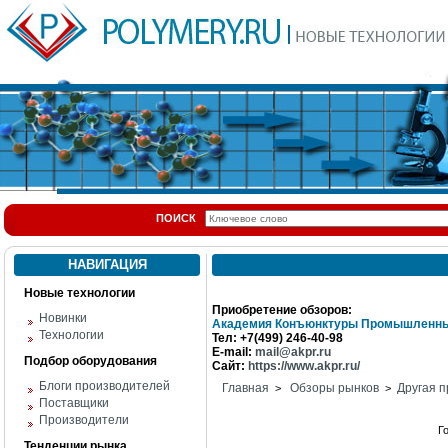
ПОИСК
НАВИГАЦИЯ
Новые технологии
Приобретение обзоров:
Новинки
Академия Конъюнктуры Промышленны
Технологии
Тел: +7(499) 246-40-98
E-mail:
mail@akpr.ru
Подбор оборудования
Сайт:
https://www.akpr.ru/
Блоги производителей
Главная
Обзоры рынков
Другая п
>
>
Поставщики
Производители
Г
Тенденции рынка