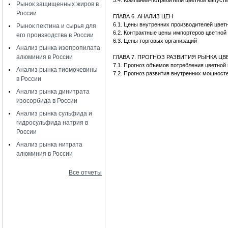
5.4. Компании-потребители цветной капуст
Рынок защищенных жиров в
России
ГЛАВА 6. АНАЛИЗ ЦЕН
6.1. Цены внутренних производителей цве
Рынок пектина и сырья для
6.2. Контрактные цены импортеров цветно
его производства в России
6.3. Цены торговых организаций
Анализ рынка изопропилата
алюминия в России
ГЛАВА 7. ПРОГНОЗ РАЗВИТИЯ РЫНКА Ц
7.1. Прогноз объемов потребления цветно
Анализ рынка тиомочевины
7.2. Прогноз развития внутренних мощност
в России
Анализ рынка динитрата
изосорбида в России
Анализ рынка сульфида и
гидросульфида натрия в
России
Анализ рынка нитрата
алюминия в России
Все отчеты