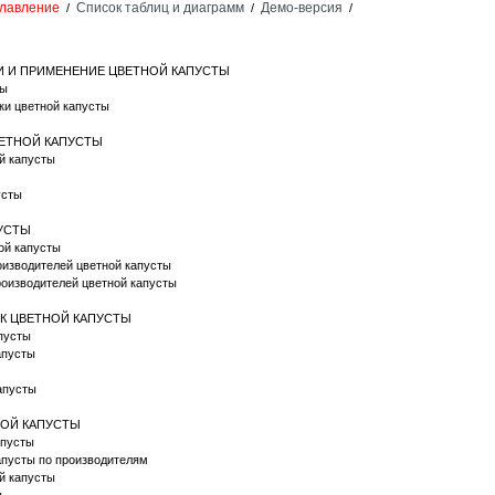
лавление
Список таблиц и диаграмм
Демо-версия
/
/
/
КИ И ПРИМЕНЕНИЕ ЦВЕТНОЙ КАПУСТЫ
ты
ки цветной капусты
ЦВЕТНОЙ КАПУСТЫ
ой капусты
усты
ПУСТЫ
ой капусты
оизводителей цветной капусты
роизводителей цветной капусты
ОК ЦВЕТНОЙ КАПУСТЫ
апусты
капусты
апусты
НОЙ КАПУСТЫ
апусты
апусты по производителям
ой капусты