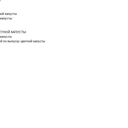
ы
тной капусты
й капусты
ВЕТНОЙ КАПУСТЫ
й капусты
ей по выпуску цветной капусты