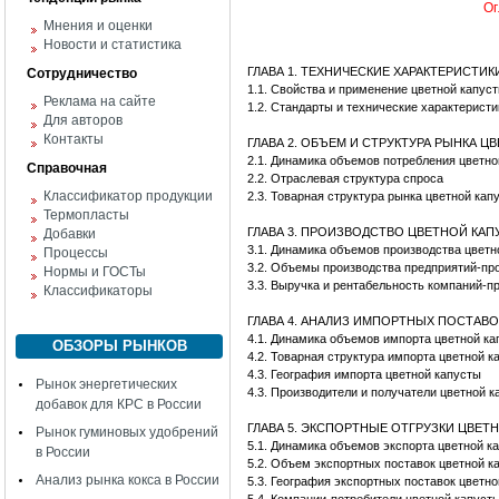
Ог
Мнения и оценки
Новости и статистика
ГЛАВА 1. ТЕХНИЧЕСКИЕ ХАРАКТЕРИСТИ
Сотрудничество
1.1. Свойства и применение цветной капус
Реклама на сайте
1.2. Стандарты и технические характеристи
Для авторов
Контакты
ГЛАВА 2. ОБЪЕМ И СТРУКТУРА РЫНКА 
2.1. Динамика объемов потребления цветн
Справочная
2.2. Отраслевая структура спроса
Классификатор продукции
2.3. Товарная структура рынка цветной кап
Термопласты
ГЛАВА 3. ПРОИЗВОДСТВО ЦВЕТНОЙ КА
Добавки
3.1. Динамика объемов производства цветн
Процессы
3.2. Объемы производства предприятий-пр
Нормы и ГОСТы
3.3. Выручка и рентабельность компаний-п
Классификаторы
ГЛАВА 4. АНАЛИЗ ИМПОРТНЫХ ПОСТАВ
4.1. Динамика объемов импорта цветной к
ОБЗОРЫ РЫНКОВ
4.2. Товарная структура импорта цветной 
4.3. География импорта цветной капусты
Рынок энергетических
4.3. Производители и получатели цветной к
добавок для КРС в России
ГЛАВА 5. ЭКСПОРТНЫЕ ОТГРУЗКИ ЦВЕТ
Рынок гуминовых удобрений
5.1. Динамика объемов экспорта цветной к
в России
5.2. Объем экспортных поставок цветной к
Анализ рынка кокса в России
5.3. География экспортных поставок цветн