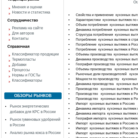
Ог
Мнения и оценки
Новости и статистика
•
Свойства и применение кухонных вы
•
Характеристики кухонных вытяжек по
Сотрудничество
•
Объем потребления кухонных вытяжек
Реклама на сайте
•
Динамика потребления кухонных вытя
Для авторов
•
Структура потребления кухонных вытя
Контакты
•
Потребление кухонных вытяжек в стр
•
Потребление кухонных вытяжек в Рос
Справочная
•
Потребление кухонных вытяжек в Рос
Классификатор продукции
•
Объемы производства кухонных вытяж
Термопласты
•
Динамика производства кухонных выт
•
География производства кухонных выт
Добавки
•
Объемы производства кухонных вытяж
Процессы
•
Рыночные доли производителей кухон
Нормы и ГОСТы
•
Мощности по производству кухонных в
Классификаторы
•
Динамика производства кухонных выт
•
Производство кухонных вытяжек в Ро
•
Производство кухонных вытяжек в Ро
ОБЗОРЫ РЫНКОВ
•
Производство кухонных вытяжек в Ро
•
Импорт кухонных вытяжек в Россию
Рынок энергетических
•
Динамика импорта кухонных вытяжек 
добавок для КРС в России
•
Динамика импорта кухонных вытяжек 
•
География импорта кухонных вытяжек
Рынок гуминовых удобрений
•
Импорт кухонных вытяжек в Россию п
в России
•
Импорт кухонных вытяжек в Россию п
Анализ рынка кокса в России
•
Импорт кухонных вытяжек в Россию п