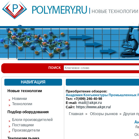
ПОИСК
НАВИГАЦИЯ
Новые технологии
Приобретение обзоров:
Академия Конъюнктуры Промышленных 
Новинки
Тел: +7(499) 246-40-98
mail@akpr.ru
E-mail:
Технологии
https://www.akpr.ru/
Сайт:
Подбор оборудования
Главная
Обзоры рынков
Другая п
>
>
Блоги производителей
А
Поставщики
Г
Производители
Ог
Тенденции рынка