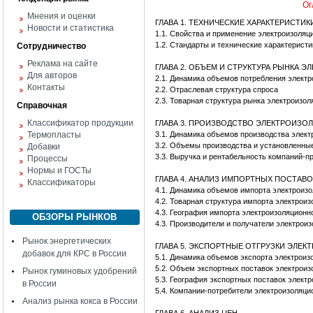
Ог
Мнения и оценки
ГЛАВА 1. ТЕХНИЧЕСКИЕ ХАРАКТЕРИСТ
Новости и статистика
1.1. Свойства и применение электроизоляц
1.2. Стандарты и технические характерист
Сотрудничество
Реклама на сайте
ГЛАВА 2. ОБЪЕМ И СТРУКТУРА РЫНКА
Для авторов
2.1. Динамика объемов потребления элект
Контакты
2.2. Отраслевая структура спроса
2.3. Товарная структура рынка электроизол
Справочная
Классификатор продукции
ГЛАВА 3. ПРОИЗВОДСТВО ЭЛЕКТРОИЗО
Термопласты
3.1. Динамика объемов производства элект
3.2. Объемы производства и установленны
Добавки
3.3. Выручка и рентабельность компаний-п
Процессы
Нормы и ГОСТы
ГЛАВА 4. АНАЛИЗ ИМПОРТНЫХ ПОСТА
Классификаторы
4.1. Динамика объемов импорта электроиз
4.2. Товарная структура импорта электрои
4.3. География импорта электроизоляционн
ОБЗОРЫ РЫНКОВ
4.3. Производители и получатели электрои
Рынок энергетических
ГЛАВА 5. ЭКСПОРТНЫЕ ОТГРУЗКИ ЭЛЕ
добавок для КРС в России
5.1. Динамика объемов экспорта электроиз
5.2. Объем экспортных поставок электроиз
Рынок гуминовых удобрений
5.3. География экспортных поставок элект
в России
5.4. Компании-потребители электроизоляци
Анализ рынка кокса в России