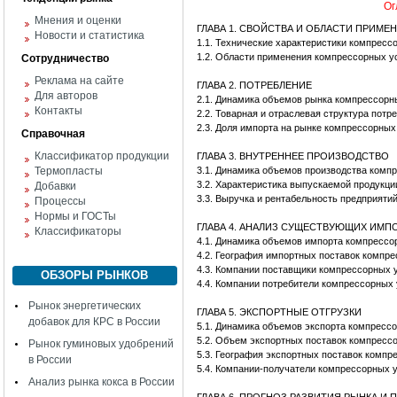
Ог
Мнения и оценки
ГЛАВА 1. СВОЙСТВА И ОБЛАСТИ ПРИМЕ
Новости и статистика
1.1. Технические характеристики компресс
1.2. Области применения компрессорных у
Сотрудничество
Реклама на сайте
ГЛАВА 2. ПОТРЕБЛЕНИЕ
Для авторов
2.1. Динамика объемов рынка компрессорн
Контакты
2.2. Товарная и отраслевая структура пот
2.3. Доля импорта на рынке компрессорных
Справочная
Классификатор продукции
ГЛАВА 3. ВНУТРЕННЕЕ ПРОИЗВОДСТВО
Термопласты
3.1. Динамика объемов производства комп
3.2. Характеристика выпускаемой продукци
Добавки
3.3. Выручка и рентабельность предприяти
Процессы
Нормы и ГОСТы
ГЛАВА 4. АНАЛИЗ СУЩЕСТВУЮЩИХ ИМ
Классификаторы
4.1. Динамика объемов импорта компрессо
4.2. География импортных поставок компр
4.3. Компании поставщики компрессорных 
ОБЗОРЫ РЫНКОВ
4.4. Компании потребители компрессорных
Рынок энергетических
ГЛАВА 5. ЭКСПОРТНЫЕ ОТГРУЗКИ
добавок для КРС в России
5.1. Динамика объемов экспорта компресс
5.2. Объем экспортных поставок компресс
Рынок гуминовых удобрений
5.3. География экспортных поставок компр
в России
5.4. Компании-получатели компрессорных 
Анализ рынка кокса в России