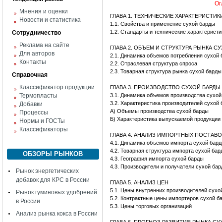
Ог
Мнения и оценки
ГЛАВА 1. ТЕХНИЧЕСКИЕ ХАРАКТЕРИСТИ
Новости и статистика
1.1. Свойства и применение сухой барды
1.2. Стандарты и технические характерист
Сотрудничество
Реклама на сайте
ГЛАВА 2. ОБЪЕМ И СТРУКТУРА РЫНКА С
Для авторов
2.1. Динамика объемов потребления сухо
Контакты
2.2. Отраслевая структура спроса
2.3. Товарная структура рынка сухой барды
Справочная
Классификатор продукции
ГЛАВА 3. ПРОИЗВОДСТВО СУХОЙ БАРДЫ
Термопласты
3.1. Динамика объемов производства сухо
3.2. Характеристика производителей сухой
Добавки
А) Объемы производства сухой барды
Процессы
Б) Характеристика выпускаемой продукции
Нормы и ГОСТы
Классификаторы
ГЛАВА 4. АНАЛИЗ ИМПОРТНЫХ ПОСТАВ
4.1. Динамика объемов импорта сухой бар
4.2. Товарная структура импорта сухой ба
ОБЗОРЫ РЫНКОВ
4.3. География импорта сухой барды
4.3. Производители и получатели сухой ба
Рынок энергетических
добавок для КРС в России
ГЛАВА 5. АНАЛИЗ ЦЕН
5.1. Цены внутренних производителей сух
Рынок гуминовых удобрений
5.2. Контрактные цены импортеров сухой 
в России
5.3. Цены торговых организаций
Анализ рынка кокса в России