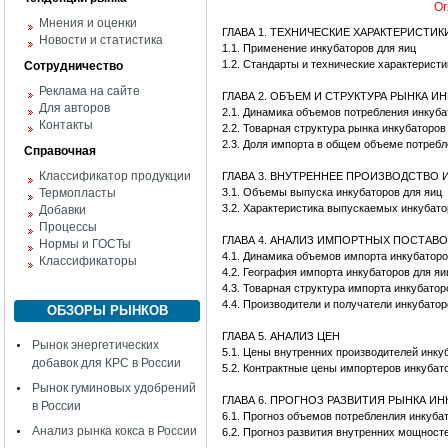
Ог
Мнения и оценки
ГЛАВА 1. ТЕХНИЧЕСКИЕ ХАРАКТЕРИСТИ
Новости и статистика
1.1. Применение инкубаторов для яиц
1.2. Стандарты и технические характеристи
Сотрудничество
Реклама на сайте
ГЛАВА 2. ОБЪЕМ И СТРУКТУРА РЫНКА И
Для авторов
2.1. Динамика объемов потребления инкуба
Контакты
2.2. Товарная структура рынка инкубаторов
2.3. Доля импорта в общем объеме потребл
Справочная
Классификатор продукции
ГЛАВА 3. ВНУТРЕННЕЕ ПРОИЗВОДСТВО 
Термопласты
3.1. Объемы выпуска инкубаторов для яиц
3.2. Характеристика выпускаемых инкубато
Добавки
Процессы
ГЛАВА 4. АНАЛИЗ ИМПОРТНЫХ ПОСТАВО
Нормы и ГОСТы
4.1. Динамика объемов импорта инкубаторо
Классификаторы
4.2. География импорта инкубаторов для яи
4.3. Товарная структура импорта инкубатор
4.4. Производители и получатели инкубатор
ОБЗОРЫ РЫНКОВ
ГЛАВА 5. АНАЛИЗ ЦЕН
Рынок энергетических
5.1. Цены внутренних производителей инку
добавок для КРС в России
5.2. Контрактные цены импортеров инкубат
Рынок гуминовых удобрений
ГЛАВА 6. ПРОГНОЗ РАЗВИТИЯ РЫНКА И
в России
6.1. Прогноз объемов потребленлия инкуба
Анализ рынка кокса в России
6.2. Прогноз развития внутренних мощност