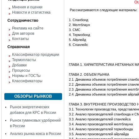
Ог
Мнения и оценки
Рассматриваются следующие материалы:
Новости и статистика
1. Спанбонд
Сотрудничество
2. Мелтблаун
Реклама на сайте
3. СМС
Для авторов
4. Термобонд
Контакты
5. Айрлейд
6. Спанлейс
Справочная
Классификатор продукции
Термопласты
ГЛАВА 1. ХАРАКТЕРИСТИКА НЕТКАНЫХ 
Добавки
Процессы
ГЛАВА 2. ОБЪЕМ РЫНКА
Нормы и ГОСТы
2.1. Динамика объемов потребления спанб
Классификаторы
2.2. Динамика объемов потребления спанл
2.3. Динамика объемов потребления мелтб
2.4. Динамика объемов потребления айрла
ОБЗОРЫ РЫНКОВ
ГЛАВА 3. ВНУТРЕННЕЕ ПРОИЗВОДСТВО
Рынок энергетических
3.1. Технологии производства, представле
добавок для КРС в России
3.2. Анализ производителей спанбонда и С
3.3. Анализ производителей спанлейса
Рынок гуминовых удобрений
3.4. Анализ производителей мелтблауна
в России
3.4. Анализ производителей термобонда
Анализ рынка кокса в России
3.5. Анализ производителей айрлайда