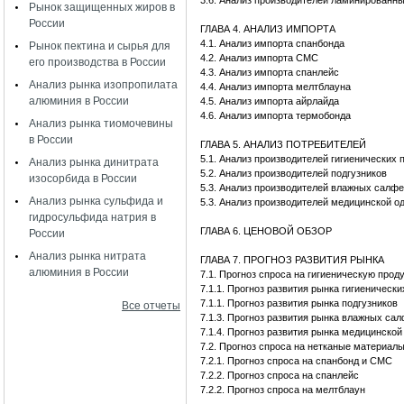
3.6. Анализ производителей ламинированн
Рынок защищенных жиров в
России
ГЛАВА 4. АНАЛИЗ ИМПОРТА
4.1. Анализ импорта спанбонда
Рынок пектина и сырья для
4.2. Анализ импорта СМС
его производства в России
4.3. Анализ импорта спанлейс
Анализ рынка изопропилата
4.4. Анализ импорта мелтблауна
алюминия в России
4.5. Анализ импорта айрлайда
4.6. Анализ импорта термобонда
Анализ рынка тиомочевины
в России
ГЛАВА 5. АНАЛИЗ ПОТРЕБИТЕЛЕЙ
5.1. Анализ производителей гигиенических 
Анализ рынка динитрата
5.2. Анализ производителей подгузников
изосорбида в России
5.3. Анализ производителей влажных салфе
Анализ рынка сульфида и
5.3. Анализ производителей медицинской о
гидросульфида натрия в
ГЛАВА 6. ЦЕНОВОЙ ОБЗОР
России
Анализ рынка нитрата
ГЛАВА 7. ПРОГНОЗ РАЗВИТИЯ РЫНКА
алюминия в России
7.1. Прогноз спроса на гигиеническую прод
7.1.1. Прогноз развития рынка гигиенически
7.1.1. Прогноз развития рынка подгузников
Все отчеты
7.1.3. Прогноз развития рынка влажных са
7.1.4. Прогноз развития рынка медицинской
7.2. Прогноз спроса на нетканые материалы
7.2.1. Прогноз спроса на спанбонд и СМС
7.2.2. Прогноз спроса на спанлейс
7.2.2. Прогноз спроса на мелтблаун