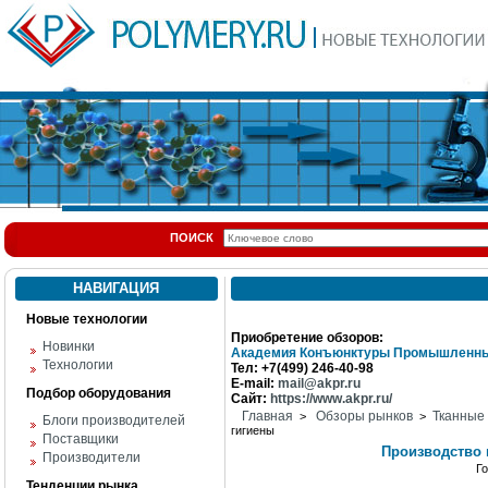
ПОИСК
НАВИГАЦИЯ
Новые технологии
Приобретение обзоров:
Новинки
Академия Конъюнктуры Промышленны
Технологии
Тел: +7(499) 246-40-98
E-mail:
mail@akpr.ru
Подбор оборудования
Сайт:
https://www.akpr.ru/
Главная
Обзоры рынков
Тканные
>
>
Блоги производителей
гигиены
Поставщики
Производство 
Производители
Г
Тенденции рынка