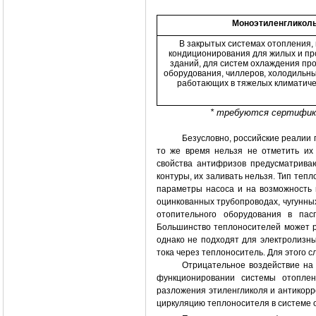
Моноэтиленгликол
В закрытых системах отопления,
кондиционирования для жилых и п
зданий, для систем охлаждения пр
оборудования, чиллеров, холодильных 
работающих в тяжелых климатиче
* требуются сертифик
Безусловно, российские реалии 
то же время нельзя не отметить их
свойства антифризов предусматрива
контуры, их заливать нельзя. Тип теп
параметры насоса и на возможность 
оцинкованных трубопроводах, чугунны
отопительного оборудования в пас
Большинство теплоносителей может р
однако не подходят для электролизных
тока через теплоноситель. Для этого 
Отрицательное воздействие на
функционировании системы отоплен
разложения этиленгликоля и антикорр
циркуляцию теплоносителя в системе 