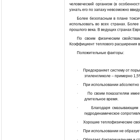
человеческий организм (в особенност
узнать его по запаху невозможно ввиду
Более безопасным в плане токси
использовать во всех странах. Более
прошлого века. В ведущих странах Евр
По своим физическим свойствам
Коэффициент теплового расширения в
Положительные факторы:
·
Предохраняет систему от поры
этиленгликоле – примерно 1,5
·
При использовании абсолютно н
·
По своим показателям имее
длительное время.
·
Благодаря смазывающим с
гидродинамическое сопротивле
·
Хорошие теплофизические сво
·
При использовании не образуе
·
Обладает бактерицидными и с