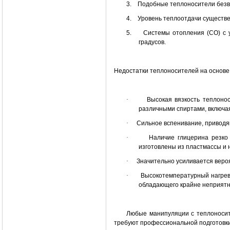
3.
Подобные теплоносители безв
4.
Уровень теплоотдачи существ
5.
Системы отопления (СО) с 
градусов.
Недостатки теплоносителей на основе
·
Высокая вязкость теплоно
различными спиртами, включа
·
Сильное вспенивание, приводящ
·
Наличие глицерина резко
изготовлены из пластмассы и
·
Значительно усиливается вероя
·
Высокотемпературный нагрев
обладающего крайне неприятн
Любые манипуляции с теплоносите
требуют профессиональной подготовки