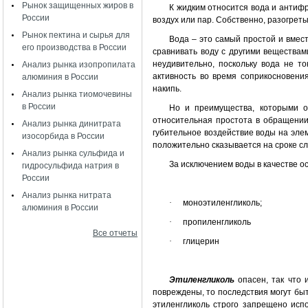
Рынок защищенных жиров в
К жидким относится вода и антифр
России
воздух или пар. Собственно, разогреты
Рынок пектина и сырья для
Вода – это самый простой и вмес
его производства в России
сравнивать воду с другими веществам
неудивительно, поскольку вода не т
Анализ рынка изопропилата
активность во время соприкосновени
алюминия в России
накипь.
Анализ рынка тиомочевины
в России
Но и преимущества, которыми о
относительная простота в обращении
Анализ рынка динитрата
губительное воздействие воды на эле
изосорбида в России
положительно сказывается на сроке с
Анализ рынка сульфида и
За исключением воды в качестве 
гидросульфида натрия в
России
Анализ рынка нитрата
·
моноэтиленгликоль;
алюминия в России
·
пропиленгликоль
Все отчеты
·
глицерин
Этиленгликоль
опасен, так что 
повреждены, то последствия могут быт
этиленгликоль строго запрещено исп