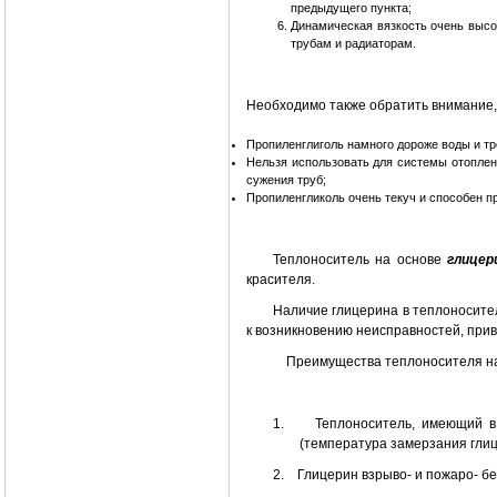
предыдущего пункта;
Динамическая вязкость очень высо
трубам и радиаторам.
Необходимо также обратить внимание, 
Пропиленглиголь намного дороже воды и тр
Нельзя использовать для системы отоплени
сужения труб;
Пропиленгликоль очень текуч и способен пр
Теплоноситель на основе
глицер
красителя.
Наличие глицерина в теплоносител
к возникновению неисправностей, при
Преимущества теплоносителя на о
1.
Теплоноситель, имеющий в
(температура замерзания глиц
2.
Глицерин взрыво- и пожаро- бе