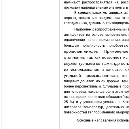
начинают распространяться на росс
поскольку нагревательные элементы в 
В
холодильных установках
исп
первых, оставаться жидким при отр
холодильника, должны быть защищены 
Наиболее распространенными т
антифризов на основе моноэтиленгл
ограничение на его применение, зас
большую популярность приобретаю
пропиленгликоля. Применение 
отопления, так как позволяет ис
двухконтурными котлами, где ест
их использование в качестве 
угольной промышленности, что
пищевых добавок, но он дороже. Тем 
более перспективным. Случайные прот
для человека, находящегося в этом п
основе пропиленгликоля обладают "с
25 %) и улучшающим условия работы
интервале температур, длительно н
поверхностей теплообменного оборудо
Основные направления исполь