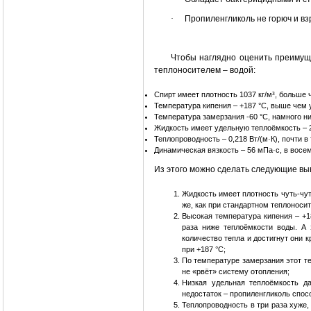
·
Пропиленгликоль не горюч и в
Чтобы наглядно оценить преимуще
теплоносителем – водой:
Спирт имеет плотность 1037 кг/м³, больше ч
Температура кипения – +187 °С, выше чем у
Температура замерзания -60 °С, намного ниж
Жидкость имеет удельную теплоёмкость – 248
Теплопроводность – 0,218 Вт/(м·К), почти в 
Динамическая вязкость – 56 мПа·с, в восем
Из этого можно сделать следующие вы
Жидкость имеет плотность чуть-чуть
же, как при стандартном теплоносит
Высокая температура кипения – +1
раза ниже теплоёмкости воды. А 
количество тепла и достигнут они к
при +187 °C;
По температуре замерзания этот те
не «рвёт» систему отопления;
Низкая удельная теплоёмкость д
недостаток – пропиленгликоль спос
Теплопроводность в три раза хуже, 