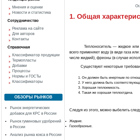
Ог
Мнения и оценки
Новости и статистика
1. Общая характери
Сотрудничество
Реклама на сайте
Для авторов
Контакты
Теплоноситель — жидкое или 
Справочная
всего применяют воду (в виде газа или 
Классификатор продукции
числе жидкий), фреоны (в случае испо
Термопласты
Добавки
Существуют некоторые требования, 
Процессы
Нормы и ГОСТы
Он должен быть инертным по отнош
Классификаторы
У него должна быть соответствующа
Хорошая теплоемкость.
Такая же хорошая теплоотдача.
ОБЗОРЫ РЫНКОВ
Рынок энергетических
Следуя из этого, можно выбелить сле
добавок для КРС в России
Жидкие.
Рынок гуминовых удобрений
Газообразные.
в России
Анализ рынка кокса в России