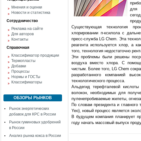
приб
Мнения и оценки
для 
Новости и статистика
сего
Сотрудничество
проду
Существующая технология прои
Реклама на сайте
хлорировании п-ксилола с дальн
Для авторов
пресс-служба LG Chem. Эта технол
Контакты
реагента используется хлор, а к
Справочная
того, технология недостаточно рен
Классификатор продукции
Эти проблемы были решены посре
Термопласты
воздуха вместо хлора. С помощь
Добавки
чистым. Более того, LG Chem сокр
Процессы
разработанного компанией высо
Нормы и ГОСТы
технологического процесса.
Классификаторы
Альдегид терефталевой кислоты
волокон, необходимых для получе
ОБЗОРЫ РЫНКОВ
пуленепробиваемые жилеты, огнез
По словам президента и главного 
Рынок энергетических
Yeo), новый процесс является экол
добавок для КРС в России
В будущем компания планирует пр
Рынок гуминовых удобрений
году начать массовый выпуск проду
в России
Анализ рынка кокса в России