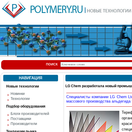
ПОИСК
НАВИГАЦИЯ
LG Chem разработала новый промыш
Новые технологии
Новинки
Специалисты компании LG Chem Ltd
Технологии
массового производства альдегида
Подбор оборудования
Тере
Блоги производителей
орга
Поставщики
крас
Производители
спец
Тенденции рынка