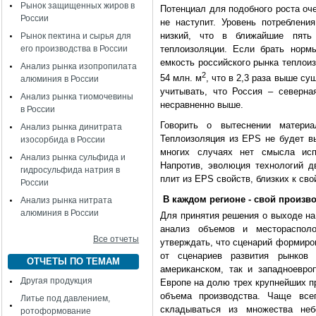
Рынок защищенных жиров в
Потенциал для подобного роста оч
России
не наступит. Уровень потреблени
низкий, что в ближайшие пят
Рынок пектина и сырья для
его производства в России
теплоизоляции. Если брать норм
емкость российского рынка теплои
Анализ рынка изопропилата
2
54 млн. м
, что в 2,3 раза выше с
алюминия в России
учитывать, что Россия – северна
Анализ рынка тиомочевины
несравненно выше.
в России
Говорить о вытеснении материа
Анализ рынка динитрата
Теплоизоляция из
EPS
не будет вы
изосорбида в России
многих случаях нет смысла исп
Анализ рынка сульфида и
Напротив, эволюция технологий д
гидросульфида натрия в
плит из
EPS
свойств, близких к св
России
В каждом регионе - свой произв
Анализ рынка нитрата
алюминия в России
Для принятия решения о выходе на
анализ объемов и местораспол
Все отчеты
утверждать, что сценарий формиро
от сценариев развития рынков
ОТЧЕТЫ ПО ТЕМАМ
американском, так и западноевро
Другая продукция
Европе на долю трех крупнейших п
объема производства. Чаще все
Литье под давлением,
складываться из множества неб
ротоформование