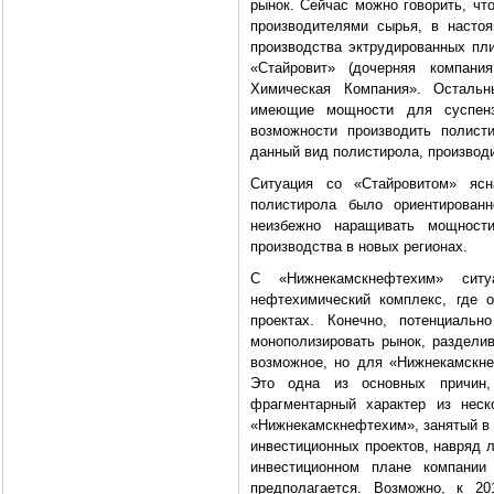
рынок. Сейчас можно говорить, чт
производителями сырья, в насто
производства эктрудированных пл
«Стайровит» (дочерняя компани
Химическая Компания». Остальн
имеющие мощности для суспензи
возможности производить полист
данный вид полистирола, производи
Ситуация со «Стайровитом» ясн
полистирола было ориентированн
неизбежно наращивать мощност
производства в новых регионах.
С «Нижнекамскнефтехим» сит
нефтехимический комплекс, где 
проектах. Конечно, потенциаль
монополизировать рынок, разделив
возможное, но для «Нижнекамскн
Это одна из основных причин,
фрагментарный характер из неск
«Нижнекамскнефтехим», занятый в 
инвестиционных проектов, навряд 
инвестиционном плане компании
предполагается. Возможно, к 20