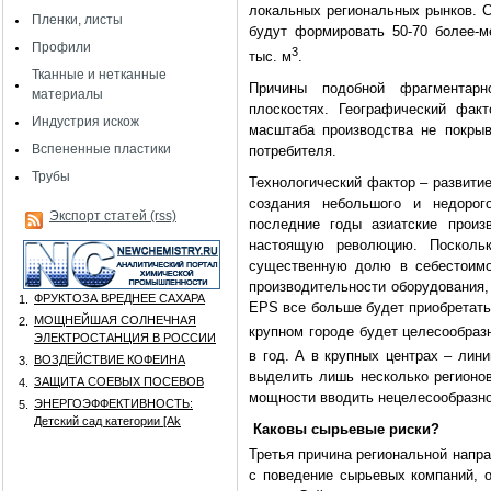
локальных региональных рынков. С
Пленки, листы
будут формировать 50-70 более-м
Профили
3
тыс. м
.
Тканные и нетканные
Причины подобной фрагментарн
материалы
плоскостях. Географический фак
Индустрия искож
масштаба производства не покрыв
Вспененные пластики
потребителя.
Трубы
Технологический фактор – развити
создания небольшого и недорого
Экспорт статей (rss)
последние годы азиатские произ
настоящую революцию. Поскольк
существенную долю в себестоимо
производительности оборудования,
ФРУКТОЗА ВРЕДНЕЕ САХАРА
1.
EPS
все больше будет приобретать
МОЩНЕЙШАЯ СОЛНЕЧНАЯ
2.
крупном городе будет целесообраз
ЭЛЕКТРОСТАНЦИЯ В РОССИИ
в год. А в крупных центрах – лини
ВОЗДЕЙСТВИЕ КОФЕИНА
3.
выделить лишь несколько регионов
ЗАЩИТА СОЕВЫХ ПОСЕВОВ
4.
мощности вводить нецелесообразно
ЭНЕРГОЭФФЕКТИВНОСТЬ:
5.
Детский сад категории [Аk
Каковы сырьевые риски?
Третья причина региональной напр
с поведение сырьевых компаний, 