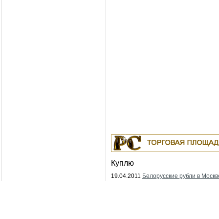
Куплю
19.04.2011
Белорусские рубли в Москв
18.04.2011
Индустриальные масла: И-
ИГНЕ-68, ИГНЕ-32, ИС-20, ИГС-68,И-5
И-50А, ИЛС-5, ИЛС-10, ИЛС-220(Мо), 
Москва