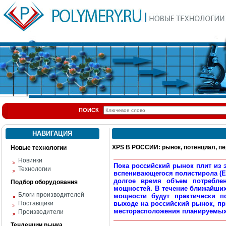
ПОИСК
НАВИГАЦИЯ
XPS В РОССИИ: рынок, потенциал, п
Новые технологии
Новинки
Пока российский рынок плит из 
Технологии
вспенивающегося полистирола (E
долгое время объем потребле
Подбор оборудования
мощностей. В течение ближайших
Блоги производителей
мощности будут практически п
Поставщики
выходе на российский рынок, пр
месторасположения планируемых
Производители
Тенденции рынка