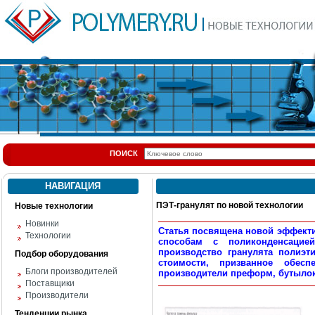
ПОИСК
НАВИГАЦИЯ
ПЭТ-гранулят по новой технологии
Новые технологии
Новинки
Статья посвящена новой эффект
Технологии
способам с поликонденсацие
производство гранулята полиэти
Подбор оборудования
стоимости, призванное обес
Блоги производителей
производители преформ, бутылок
Поставщики
Производители
Тенденции рынка