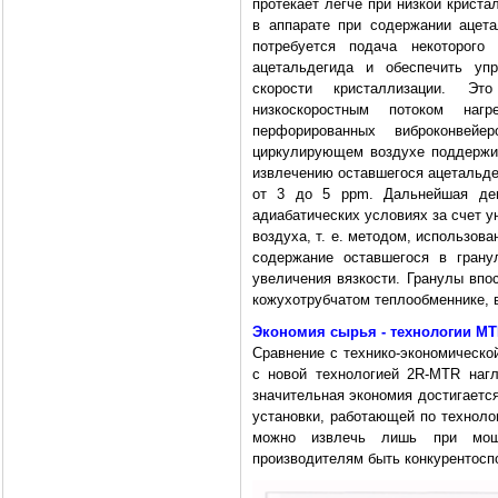
протекает легче при низкой криста
в аппарате при содержании ацет
потребуется подача некоторого
ацетальдегида и обеспечить упр
скорости кристаллизации. Э
низкоскоростным потоком нагр
перфорированных виброконвей
циркулирующем воздухе поддержив
извлечению оставшегося ацетальде
от 3 до 5 ррm. Дальнейшая дег
адиабатических условиях за счет у
воздуха, т. е. методом, использов
содержание оставшегося в грану
увеличения вязкости. Гранулы вп
кожухотрубчатом теплообменнике, 
Экономия сырья - технологии MT
Сравнение с технико-экономическо
с новой технологией 2R-MTR нагл
значительная экономия достигается
установки, работающей по техноло
можно извлечь лишь при мощн
производителям быть конкурентосп