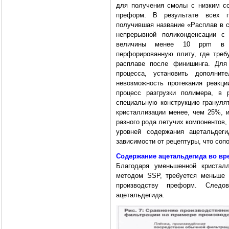
для получения смолы с низким со
преформ. В результате всех п
получившая название «Расплав в 
непрерывной поликонденсации с
величины менее 10 ppm в си
перфорированную плиту, где треб
расплаве после финишинга. Для 
процесса, установить дополни
невозможность протекания реакц
процесс разгрузки полимера, в 
специальную конструкцию гранулят
кристаллизации менее, чем 25%, и
разного рода летучих компонентов, 
уровней содержания ацетальде
зависимости от рецептуры, что со
Содержание ацетальдегида во вр
Благодаря уменьшенной кристал
методом SSP, требуется меньше 
производству преформ. Следов
ацетальдегида.