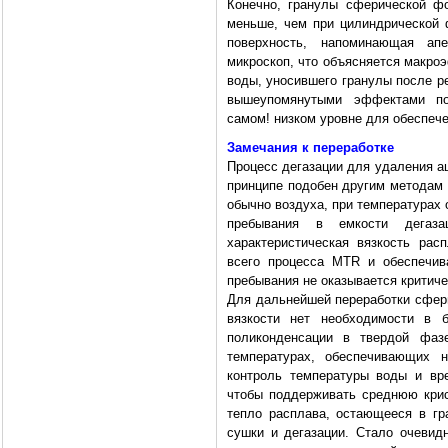
Конечно, гранулы сферической ф
меньше, чем при цилиндрической 
поверхность, напоминающая ап
микроскоп, что объясняется макро
воды, уносившего гранулы после ре
вышеупомянутыми эффектами по
самом! низком уровне для обеспеч
Замечания к переработке
Процесс дегазации для удаления ац
принципе подобен другим методам
обычно воздуха, при температурах 
пребывания в емкости дегаза
характеристическая вязкость рас
всего процесса MTR и обеспечив
пребывания не оказывается критич
Для дальнейшей переработки сфери
вязкости нет необходимости в б
поликонденсации в твердой фаз
температурах, обеспечивающих н
контроль температуры воды и вр
чтобы поддерживать среднюю крис
тепло расплава, остающееся в г
сушки и дегазации. Стало очевидн