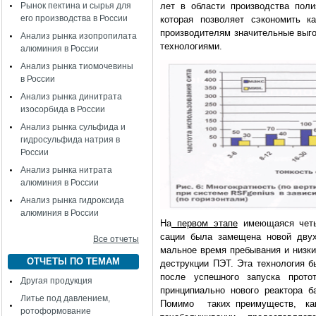
Рынок пектина и сырья для
лет в области производства пол
его производства в России
которая позволяет сэкономить к
производителям значительные выг
Анализ рынка изопропилата
технологиями.
алюминия в России
Анализ рынка тиомочевины
в России
Анализ рынка динитрата
изосорбида в России
Анализ рынка сульфида и
гидросульфида натрия в
России
Анализ рынка нитрата
алюминия в России
Анализ рынка гидроксида
алюминия в России
На
первом этапе
имеющаяся четыр
сации была замещена новой двухр
Все отчеты
мальное время пребывания и низки
ОТЧЕТЫ ПО ТЕМАМ
деструкции ПЭТ. Эта технология б
после успешного запуска прото
Другая продукция
принципиально нового реакто
Литье под давлением,
Помимо таких преимуществ, как 
ротоформование