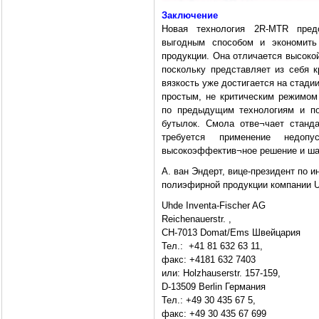
Заключение
Новая технология 2R-MTR пред
выгодным способом и экономить
продукции. Она отличается высоко
поскольку представляет из себя к
вязкость уже достигается на стади
простым, не критическим режимом
по предыдущим технологиям и по
бутылок. Смола отве¬чает станд
требуется применение недо
высокоэффектив¬ное решение и шаг
А. ван Эндерт, вице-президент по и
полиэфирной продукции компании Uh
Uhde Inventa-Fischer AG
Reichenauerstr. ,
CH-7013 Domat/Ems Швейцария
Тел.: +41 81 632 63 11,
факс: +4181 632 7403
или: Holzhauserstr. 157-159,
D-13509 Berlin Германия
Тел.: +49 30 435 67 5,
факс: +49 30 435 67 699