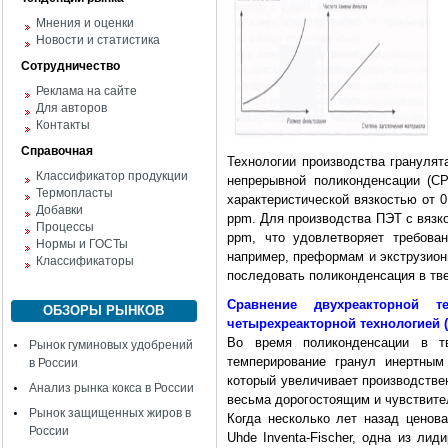
Мнения и оценки
Новости и статистика
Сотрудничество
Реклама на сайте
Для авторов
Контакты
Справочная
Технологии производства гранулят
Классификатор продукции
непрерывной поликонденсации (СР
Термопласты
характеристической вязкостью от 0
Добавки
ррm. Для производства ПЭТ с вязко
Процессы
ррm, что удовлетворяет требова
Нормы и ГОСТы
например, преформам и экструзион
Классификаторы
последовать поликонденсация в тв
Сравнение двухреакторной 
ОБЗОРЫ РЫНКОВ
четырехреакторной технологией (
Во время поликонденсации в т
Рынок гуминовых удобрений
темперирование гранул инертным
в России
который увеличивает производстве
Анализ рынка кокса в России
весьма дорогостоящим и чувствит
Рынок защищенных жиров в
Когда несколько лет назад ценова
России
Uhde Inventa-Fischer, одна из ли