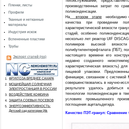
техобслуживании, предоставляе
Пленки, листы
производственных затрат по ср
поликонденсации.
Профили
На
втором этапе
необходимо 
Тканные и нетканные
качества при проведении по
материалы
характеристической вязкости гран
Индустрия искож
стадий, особенно поликонденсац
несколько лет реактор UIF DISCA
Вспененные пластики
полимеров высокой вязкост
Трубы
полибутилентерефталата (ПБТ), по
настоящего времени его констр
Экспорт статей (rss)
недавно созданного низкотемп
характеристическая вязкость) дл
пищевой упаковки. Предложенн
финишере, связанном с системой M
ФРУКТОЗА ВРЕДНЕЕ САХАРА
1.
совершенствовались в научно-иссл
МОЩНЕЙШАЯ СОЛНЕЧНАЯ
2.
результате удалось добиться 
ЭЛЕКТРОСТАНЦИЯ В РОССИИ
технологии поликонденсации в тв
ВОЗДЕЙСТВИЕ КОФЕИНА
3.
условиях промышленного произ
ЗАЩИТА СОЕВЫХ ПОСЕВОВ
4.
поглощения ацетальдегида.
ЭНЕРГОЭФФЕКТИВНОСТЬ:
5.
Детский сад категории [Аk
Качество ПЭТ-гранул: Сравнение