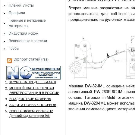
Пленки, листы
Вторая машина разработана на б
Профили
использоваться для «off-line» в
предварительно на рулонных машин
Тканные и нетканные
материалы
Индустрия искож
Вспененные пластики
Трубы
Экспорт статей (rss)
ФРУКТОЗА ВРЕДНЕЕ САХАРА
1.
Машина DW-32-IML оснащена нейтр
МОЩНЕЙШАЯ СОЛНЕЧНАЯ
2.
аналогичный PW-260R-6C-IM прин
ЭЛЕКТРОСТАНЦИЯ В РОССИИ
основе. Готовые in-Mold этикетк
ВОЗДЕЙСТВИЕ КОФЕИНА
3.
машина DW-320-IML может использо
ЗАЩИТА СОЕВЫХ ПОСЕВОВ
4.
тиснения самоклеющихся материалов
ЭНЕРГОЭФФЕКТИВНОСТЬ:
5.
Детский сад категории [Аk