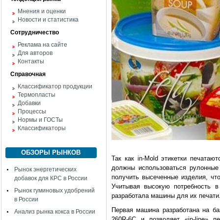
Мнения и оценки
Новости и статистика
Сотрудничество
Реклама на сайте
Для авторов
Контакты
Справочная
Классификатор продукции
Термопласты
Добавки
Процессы
Нормы и ГОСТы
Классификаторы
ОБЗОРЫ РЫНКОВ
Так как in-Mold этикетки печатаю
должны использоваться рулонные
Рынок энергетических
получить высеченные изделия, чт
добавок для КРС в России
Учитывая высокую потребность в 
Рынок гуминовых удобрений
разработала машины для их печати
в России
Первая машина разработана на б
Анализ рынка кокса в России
260R-6C и позволяет «in-line» пе