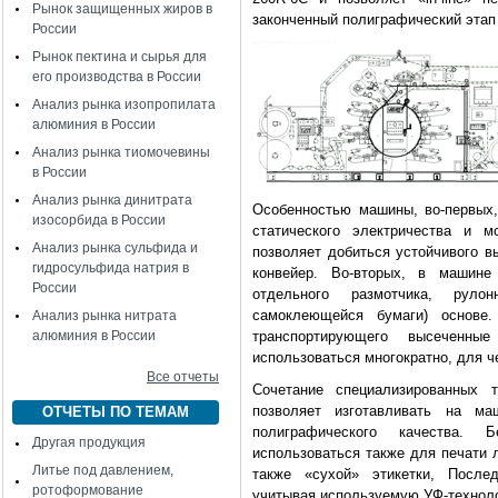
Рынок защищенных жиров в
законченный полиграфический этап 
России
Рынок пектина и сырья для
его производства в России
Анализ рынка изопропилата
алюминия в России
Анализ рынка тиомочевины
в России
Анализ рынка динитрата
Особенностью машины, во-первых
изосорбида в России
статического электричества и м
Анализ рынка сульфида и
позволяет добиться устойчивого 
гидросульфида натрия в
конвейер. Во-вторых, в машине
России
отдельного размотчика, руло
самоклеющейся бумаги) основе.
Анализ рынка нитрата
алюминия в России
транспортирующего высеченн
использоваться многократно, для ч
Все отчеты
Сочетание специализированных 
позволяет изготавливать на маш
ОТЧЕТЫ ПО ТЕМАМ
полиграфического качества.
Другая продукция
использоваться также для печати 
Литье под давлением,
также «сухой» этикетки, Послед
ротоформование
учитывая используемую УФ-техноло