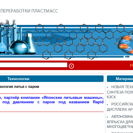
Н
Технологии
Материа
ология литья с паром
НОВАЯ ТЕХ
СИНТЕЗА ПОЛ
КЗСК
de, партнёр компании «Японские литьевые машины»,
я под давлением с паром под названием Rapid
РОССИЙСК
ДИСПЛЕЯХ AP
АВТОНОМНЫ
ВПРЫСКА ДЛЯ
МНОГОЦВЕТН