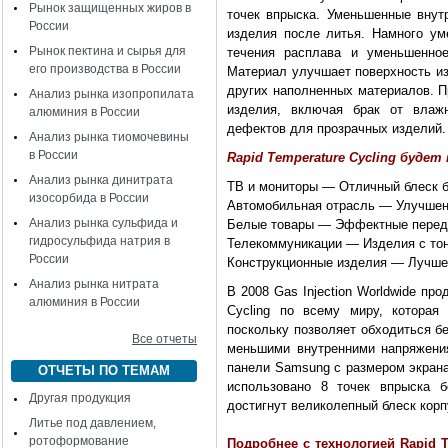
Рынок защищенных жиров в
точек впрыска. Уменьшенные вну
России
изделия после литья. Намного у
Рынок пектина и сырья для
течения расплава и уменьшенно
его производства в России
Материал улучшает поверхность из
других наполненных материалов. П
Анализ рынка изопропилата
изделия, включая брак от влажн
алюминия в России
дефектов для прозрачных изделий.
Анализ рынка тиомочевины
в России
Rapid Temperature Cycling буде
Анализ рынка динитрата
ТВ и мониторы — Отличный блеск б
изосорбида в России
Автомобильная отрасль — Улучшени
Анализ рынка сульфида и
Белые товары — Эффектные перед
гидросульфида натрия в
Телекоммуникации — Изделия с тон
России
Конструкционные изделия — Лучше
Анализ рынка нитрата
В 2008 Gas Injection Worldwide пр
алюминия в России
Cycling по всему миру, которая
поскольку позволяет обходиться б
Все отчеты
меньшими внутренними напряжени
панели Samsung с размером экрана
ОТЧЕТЫ ПО ТЕМАМ
использовано 8 точек впрыска б
Другая продукция
достигнут великолепный блеск кор
Литье под давлением,
ротоформование
Подробнее с технологией Rapid 