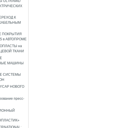
 ULTRAMID
КТРИЧЕСКИХ
ЕРЕХОД К
КАБЕЛЬНЫМ
Е ПОКРЫТИЯ
S в АВТОПРОМЕ
ОПЛАСТЫ на
ЦЕВОЙ ТКАНИ
Е
НЫЕ МАШИНЫ
Е СИСТЕМЫ
ОН
YCAP НОВОГО
ование пресс-
ИОННЫЙ
НПЛАСТИК»
TERNATIONAL: