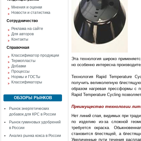
Мнения и оценки
Новости и статистика
Сотрудничество
Реклама на сайте
Для авторов
Контакты
Справочная
Классификатор продукции
Эта технология широко применяетс
Термопласты
но особенно интересна производит
Добавки
Процессы
Технология Rapid Temperature Cy
Нормы и ГОСТы
Классификаторы
получить великолепную блестящую 
образом нагревая прессформы с 
Rapid Temperature Cycling позволя
ОБЗОРЫ РЫНКОВ
Преимущество технологии лить
Рынок энергетических
добавок для КРС в России
Нет линий спая, видимых при тради
по изделию из-за сложной гео
Рынок гуминовых удобрений
требуется окраска. Обыкновенн
в России
становится блестящей, а блестя
Анализ рынка кокса в России
Увеличенные пути течения распл