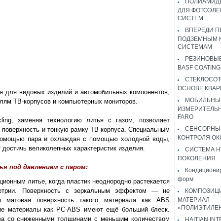
ПОЛИАМИДЫ
ДЛЯ ФОТОЭЛЕ
СИСТЕМ
ВПЕРЕДИ П
ПОДЗЕМНЫМ 
СИСТЕМАМ
РЕЗИНОВЫ
BASF COATING
СТЕКЛОСОТ
ОСНОВЕ КВАР
я для видовых изделий и автомобильных компонентов,
МОБИЛЬНЫ
елям ТВ-корпусов и компьютерных мониторов.
ИЗМЕРИТЕЛЬ
FARO
cling, заменяя технологию литья с газом, позволяет
СЕНСОРНЫ
поверхность и тонкую рамку ТВ-корпуса. Специальным
КОНТРОЛЯ ОК
помощью пара и охлаждая с помощью холодной воды,
ет достичь великолепных характеристик изделия.
СИСТЕМА H
ПОКОЛЕНИЯ
я под давлением с паром:
Кондиционир
форм
ционным литье, когда пластик неоднородно растекается
метрии. Поверхность с зеркальным эффектом — не
КОМПОЗИЦ
ая матовая поверхность такого материала как ABS
МАТЕРИАЛ
«ПОЛИЭТИЛЕ
щие материалы как PC-ABS имеют ещё больший блеск.
ава со сниженными толщинами с меньшим количеством
HAITIAN IN