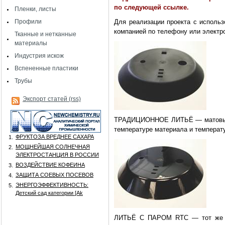
по следующей ссылке.
Пленки, листы
Профили
Для реализации проекта с использ
компанией по телефону или электро
Тканные и нетканные
материалы
Индустрия искож
Вспененные пластики
Трубы
Экспорт статей (rss)
ТРАДИЦИОННОЕ ЛИТЬЁ — матовый A
температуре материала и темпера
ФРУКТОЗА ВРЕДНЕЕ САХАРА
1.
МОЩНЕЙШАЯ СОЛНЕЧНАЯ
2.
ЭЛЕКТРОСТАНЦИЯ В РОССИИ
ВОЗДЕЙСТВИЕ КОФЕИНА
3.
ЗАЩИТА СОЕВЫХ ПОСЕВОВ
4.
ЭНЕРГОЭФФЕКТИВНОСТЬ:
5.
Детский сад категории [Аk
ЛИТЬЁ С ПАРОМ RTC — тот же ма