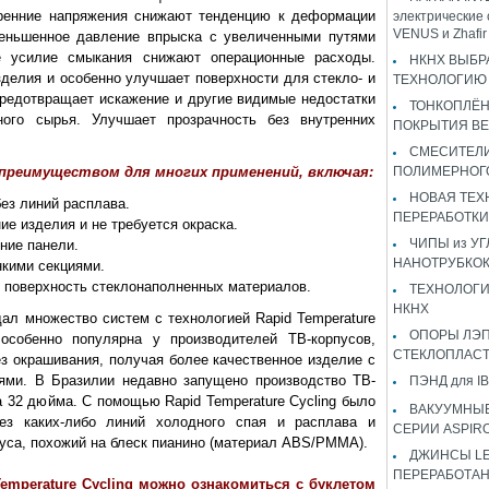
тренние напряжения снижают тенденцию к деформации
электрические 
VENUS и Zhaf
меньшенное давление впрыска с увеличенными путями
е усилие смыкания снижают операционные расходы.
НКНХ ВЫБР
делия и особенно улучшает поверхности для стекло- и
ТЕХНОЛОГИЮ 
редотвращает искажение и другие видимые недостатки
ТОНКОПЛЁ
ого сырья. Улучшает прозрачность без внутренних
ПОКРЫТИЯ B
СМЕСИТЕЛИ
т преимуществом для многих применений, включая:
ПОЛИМЕРНОГ
НОВАЯ ТЕХ
ез линий расплава.
ПЕРЕРАБОТКИ
е изделия и не требуется окраска.
ЧИПЫ из У
ние панели.
НАНОТРУБКО
кими секциями.
 поверхность стеклонаполненных материалов.
ТЕХНОЛОГИ
НКНХ
одал множество систем с технологией Rapid Temperature
ОПОРЫ ЛЭП
 особенно популярна у производителей ТВ-корпусов,
СТЕКЛОПЛАС
ез окрашивания, получая более качественное изделие с
ями. В Бразилии недавно запущено производство ТВ-
ПЭНД для IB
 32 дюйма. С помощью Rapid Temperature Cycling было
ВАКУУМНЫЕ
ез каких-либо линий холодного спая и расплава и
СЕРИИ ASPIR
пуса, похожий на блеск пианино (материал ABS/PMMA).
ДЖИНСЫ LEV
ПЕРЕРАБОТА
Temperature Cycling можно ознакомиться с буклетом