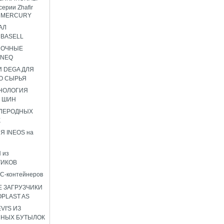
серии Zhafir
ir MERCURY
АЛ
BASELL
НОЧНЫЕ
ENEQ
 DEGA ДЛЯ
О СЫРЬЯ
НОЛОГИЯ
 ШИН
ГЛЕРОДНЫХ
К
Я INEOS на
 из
ТИКОВ
C-контейнеров
 ЗАГРУЗЧИКИ
OPLAST AS
I'S ИЗ
ННЫХ БУТЫЛОК