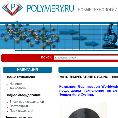
ПОИСК
НАВИГАЦИЯ
RAPID TEMPERATURE CYCLING – техн
Новые технологии
Новинки
Компания Gas Injection Worldwi
Технологии
представила технологию лить
Temperature Cycling.
Подбор оборудования
Блоги производителей
Поставщики
Производители
Тенденции рынка