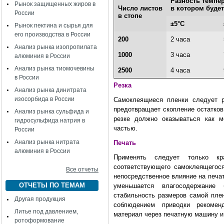
Разность темпе
Рынок защищенных жиров в
Число листов
в котором буде
России
в стопе
±5°С
Рынок пектина и сырья для
его производства в России
200
2 часа
Анализ рынка изопропилата
1000
3 часа
алюминия в России
Анализ рынка тиомочевины
2500
4 часа
в России
Резка
Анализ рынка динитрата
изосорбида в России
Самоклеящиеся пленки следует 
предотвращает скопление остатков 
Анализ рынка сульфида и
резке должно оказываться как 
гидросульфида натрия в
частью.
России
Анализ рынка нитрата
Печать
алюминия в России
Применять следует только кр
соответствующего самоклеящегося
Все отчеты
непосредственное влияние на печа
ОТЧЕТЫ ПО ТЕМАМ
уменьшается влагосодержание
стабильность размеров самой плен
Другая продукция
соблюдением приводки рекомен
Литье под давлением,
материал через печатную машину и
ротоформование