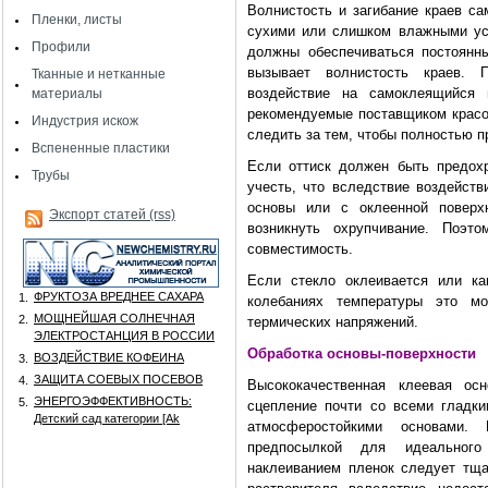
Волнистость и загибание краев с
Пленки, листы
сухими или слишком влажными ус
Профили
должны обеспечиваться постоянн
вызывает волнистость краев. 
Тканные и нетканные
воздействие на самоклеящийся 
материалы
рекомендуемые поставщиком красок
Индустрия искож
следить за тем, чтобы полностью 
Вспененные пластики
Если оттиск должен быть предох
Трубы
учесть, что вследствие воздейств
основы или с оклеенной повер
Экспорт статей (rss)
возникнуть охрупчивание. Поэт
совместимость.
Если стекло оклеивается или ка
ФРУКТОЗА ВРЕДНЕЕ САХАРА
1.
колебаниях температуры это м
МОЩНЕЙШАЯ СОЛНЕЧНАЯ
2.
термических напряжений.
ЭЛЕКТРОСТАНЦИЯ В РОССИИ
Обработка основы-поверхности
ВОЗДЕЙСТВИЕ КОФЕИНА
3.
ЗАЩИТА СОЕВЫХ ПОСЕВОВ
4.
Высококачественная клеевая о
ЭНЕРГОЭФФЕКТИВНОСТЬ:
5.
сцепление почти со всеми гладки
Детский сад категории [Аk
атмосферостойкими основами. 
предпосылкой для идеального
наклеиванием пленок следует тща