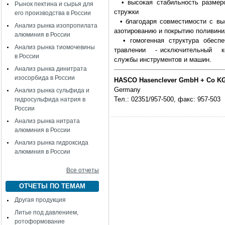
• высокая стабильность размеро
Рынок пектина и сырья для
стружки
его производства в России
• благодаря совместимости с выс
Анализ рынка изопропилата
азотированию и покрытию поливин
алюминия в России
• гомогенная структура обесп
Анализ рынка тиомочевины
травлении - исключительный коэ
в России
службы инструментов и машин.
Анализ рынка динитрата
изосорбида в России
HASCO Hasenclever GmbH + Со KG
Germany
Анализ рынка сульфида и
Тел.: 02351/957-500, факс: 957-503
гидросульфида натрия в
России
Анализ рынка нитрата
алюминия в России
Анализ рынка гидроксида
алюминия в России
Все отчеты
ОТЧЕТЫ ПО ТЕМАМ
Другая продукция
Литье под давлением,
ротоформование