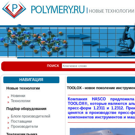
ПОИСК
НАВИГАЦИЯ
TOOLOX - новое поколение инструме
Новые технологии
Новинки
Компания HASCO предложила
Технологии
TOOLOX®, которые являются аль
пресс-форм 1.2311 и 1.2312. Пр
Подбор оборудования
ценятся в производстве пресс-ф
Блоги производителей
компонентов инструментов и маш
Поставщики
Производители
Тенденции рынка