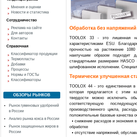
Мнения и оценки
Новости и статистика
Сотрудничество
Обработка без напряжений
Реклама на сайте
Для авторов
TOOLOX 33 - это лишенная нап
Контакты
характеристиками ESU. Благодар
Справочная
прочностью на растяжение 1080
Классификатор продукции
наилучшим образом подходит 
Термопласты
стандартными размерами HASCO к
Добавки
шлифованном исполнении. Специал
Процессы
Нормы и ГОСТы
Термически улучшенная ст
Классификаторы
TOOLOX 44 - это единственная в
которая предлагается с этим к
ОБЗОРЫ РЫНКОВ
твердости можно исключить об
соответствующую последующ
Рынок гуминовых удобрений
производственного цикла, расхо
в России
положительные базовые качества о
Анализ рынка кокса в России
• снижение расходов и экономия в
Рынок защищенных жиров в
обработке
России
• отсутствие напряжений, обуслав