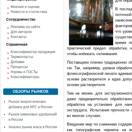
для обра
Мнения и оценки
В послед
Новости и статистика
поточной
Сотрудничество
нанесени
факторов
Реклама на сайте
что уров
Для авторов
Контакты
существе
время п
Справочная
практический предел обработки,
Классификатор продукции
чтобы избежать склеивания.
Термопласты
Добавки
Поставщики пленки традиционно об
Процессы
см. Так, например, уровни обработ
Нормы и ГОСТы
флексографической печати адекват
Классификаторы
основе растворителя и едва доп
основе растворителя.
ОБЗОРЫ РЫНКОВ
Тем не менее, для экструзионного
даже предварительно обработанн
Рынок энергетических
обработка на установке для нан
добавок для КРС в России
экструдата. Испытания прочности 
Рынок гуминовых удобрений
во многих случаях.
в России
Введение мер по снижению содерж
Анализ рынка кокса в России
как типографские чернила на в