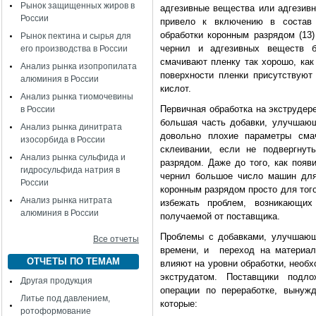
Рынок защищенных жиров в
адгезивные вещества или адгезив
России
привело к включению в состав
обработки коронным разрядом (13) 
Рынок пектина и сырья для
чернил и адгезивных веществ б
его производства в России
смачивают пленку так хорошо, как 
Анализ рынка изопропилата
поверхности пленки присутствую
алюминия в России
кислот.
Анализ рынка тиомочевины
Первичная обработка на экструдере
в России
большая часть добавки, улучшаю
Анализ рынка динитрата
довольно плохие параметры сма
изосорбида в России
склеивании, если не подвергнут
Анализ рынка сульфида и
разрядом. Даже до того, как появ
гидросульфида натрия в
чернил большое число машин для
России
коронным разрядом просто для того
Анализ рынка нитрата
избежать проблем, возникающих
алюминия в России
получаемой от поставщика.
Проблемы с добавками, улучшающ
Все отчеты
времени, и переход на материал
ОТЧЕТЫ ПО ТЕМАМ
влияют на уровни обработки, необ
экструдатом. Поставщики подл
Другая продукция
операции по переработке, вынуж
Литье под давлением,
которые:
ротоформование