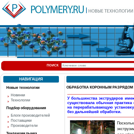
ПОИСК
НАВИГАЦИЯ
ОБРАБОТКА КОРОННЫМ РАЗРЯДОМ (ЧА
Новые технологии
Новинки
У большинства экструдеров име
Технологии
существовала обычная практика 
на перерабатывающую установку
Подбор оборудования
без дальнейшей обработки.
Блоги производителей
Поставщики
Поскольк
Производители
экструзи
Тенденции рынка