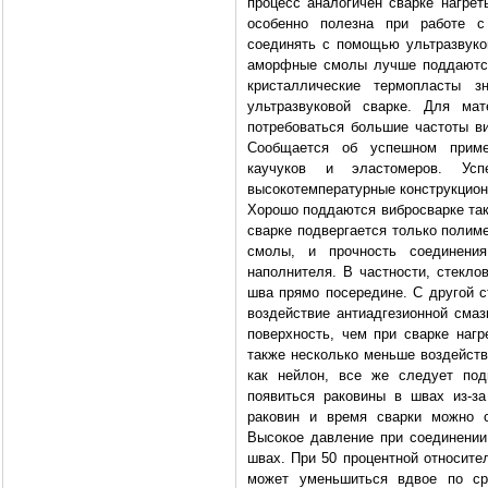
процесс аналогичен сварке нагрет
особенно полезна при работе с
соединять с помощью ультразвуков
аморфные смолы лучше поддаются
кристаллические термопласты з
ультразвуковой сварке. Для ма
потребоваться большие частоты ви
Сообщается об успешном приме
каучуков и эластомеров. Ус
высокотемпературные конструкцио
Хорошо поддаются вибросварке так
сварке подвергается только полим
смолы, и прочность соединени
наполнителя. В частности, стекло
шва прямо посередине. С другой с
воздействие антиадгезионной сма
поверхность, чем при сварке нагр
также несколько меньше воздейств
как нейлон, все же следует под
появиться раковины в швах из-за
раковин и время сварки можно 
Высокое давление при соединении
швах. При 50 процентной относит
может уменьшиться вдвое по с