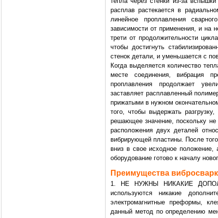
тепла через стенки из-за вспышки
расплав растекается в радиально
линейное проплавления сварног
зависимости от применения, и на не
трети от продолжительности цикла
чтобы достигнуть стабилизирова
стенок детали, и уменьшается с п
Когда выделяется количество тепл
месте соединения, вибрация пр
проплавления продолжает увел
заставляет расплавленный полимер 
прижатыми в нужном окончательном
того, чтобы выдержать разгрузку,
решающее значение, поскольку не 
расположения двух деталей относ
вибрирующей пластины. После того,
вниз в свое исходное положение, 
оборудование готово к началу новог
Преимущества вибросвар
1. НЕ НУЖНЫ НИКАКИЕ ДОПОЛ
используются никакие дополни
электромагнитные преформы, кле
данный метод по определению мен