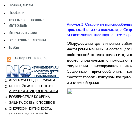
Пленки, листы
Профили
Тканные и нетканные
Рисунок 2: Сварочные приспособлени
материалы
приспособление к заплечикам, b. Свар
Индустрия искож
Многокомпонентное внутреннее свар
Вспененные пластики
Оборудование для линейной виброс
Трубы
части рамы машины, и состоящего 
работающей от электромагнита, и 
Экспорт статей (rss)
доски, управляемой с помощью г
соединения с вибрирующей плитой
Сварочные приспособления, к
соответствовать контурам каждого
ФРУКТОЗА ВРЕДНЕЕ САХАРА
1.
и зажимной доске.
МОЩНЕЙШАЯ СОЛНЕЧНАЯ
2.
ЭЛЕКТРОСТАНЦИЯ В РОССИИ
ВОЗДЕЙСТВИЕ КОФЕИНА
3.
ЗАЩИТА СОЕВЫХ ПОСЕВОВ
4.
ЭНЕРГОЭФФЕКТИВНОСТЬ:
5.
Детский сад категории [Аk