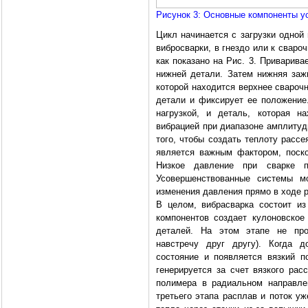
Рисунок 3: Основные компоненты у
Цикл начинается с загрузки одной
вибросварки, в гнездо или к свар
как показано на Рис. 3. Приварив
нижней детали. Затем нижняя заж
которой находится верхнее свароч
детали и фиксирует ее положение
нагрузкой, и деталь, которая н
вибрацией при диапазоне амплитуды
того, чтобы создать теплоту расс
является важным фактором, поско
Низкое давление при сварке п
Усовершенствованные системы мо
изменения давления прямо в ходе р
В целом, вибрасварка состоит из
компонентов создает кулоновское
деталей. На этом этапе не про
навстречу друг другу). Когда д
состояние и появляется вязкий по
генерируется за счет вязкого рас
полимера в радиальном направле
третьего этапа расплав и поток уж