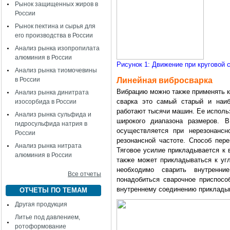
Рынок защищенных жиров в
России
Рынок пектина и сырья для
его производства в России
Анализ рынка изопропилата
алюминия в России
Рисунок 1: Движение при круговой 
Анализ рынка тиомочевины
в России
Линейная вибросварка
Вибрацию можно также применять к
Анализ рынка динитрата
сварка это самый старый и наиб
изосорбида в России
работают тысячи машин. Ее исполь
Анализ рынка сульфида и
широкого диапазона размеров. В
гидросульфида натрия в
осуществляется при нерезонансн
России
резонансной частоте. Способ пер
Анализ рынка нитрата
Тяговое усилие прикладывается к 
алюминия в России
также может прикладываться к угл
необходимо сварить внутренни
Все отчеты
понадобиться сварочное приспособ
внутреннему соединению приклады
ОТЧЕТЫ ПО ТЕМАМ
Другая продукция
Литье под давлением,
ротоформование