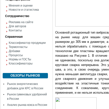
Мнения и оценки
Новости и статистика
Сотрудничество
Реклама на сайте
Для авторов
Контакты
Основной ротационный тип вибросв
Справочная
на рынке нишу для машин средн
размером до 305 мм в диаметре, а
Классификатор продукции
нельзя обрабатывать с помощью о
Термопласты
технологии две пластины вращают
Добавки
Процессы
показано на Рисунке 1. В отличие 
Нормы и ГОСТы
не одинакова, поскольку она долж
Классификаторы
круговая сварка непрерывна. Это 
шва, а это, в свою очередь умен
нужна меньшая амплитуда сварки, 
ОБЗОРЫ РЫНКОВ
для сварного движения и улучша
воздействие на эластичные тонк
Рынок энергетических
соединение. К сожалению, круг
добавок для КРС в России
применения, и ее нельзя использов
Рынок гуминовых удобрений
в России
Анализ рынка кокса в России