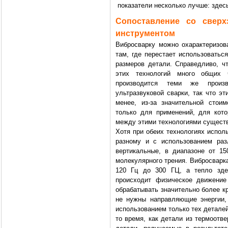
показатели несколько лучше: здесь
Сопоставление со сверх
инструментом
Вибросварку можно охарактеризова
там, где перестает использоваться
размеров детали. Справедливо, чт
этих технологий много общих 
производится теми же произ
ультразвуковой сварки, так что э
менее, из-за значительной стои
только для применений, для кото
между этими технологиями существ
Хотя при обеих технологиях испол
разному и с использованием раз
вертикальные, в диапазоне от 15
молекулярного трения. Вибросварк
120 Гц до 300 ГЦ, а тепло здес
происходит физическое движение
обрабатывать значительно более кр
не нужны направляющие энергии, 
использованием только тех детале
то время, как детали из термоотв