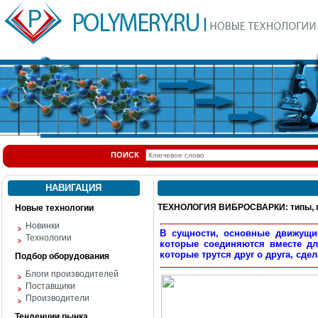
ПОИСК
НАВИГАЦИЯ
ТЕХНОЛОГИЯ ВИБРОСВАРКИ: типы, 
Новые технологии
Новинки
В сущности, основные движущи
Технологии
которые соединяются вместе дл
которые трутся друг о друга, сде
Подбор оборудования
Блоги производителей
Поставщики
Производители
Тенденции рынка