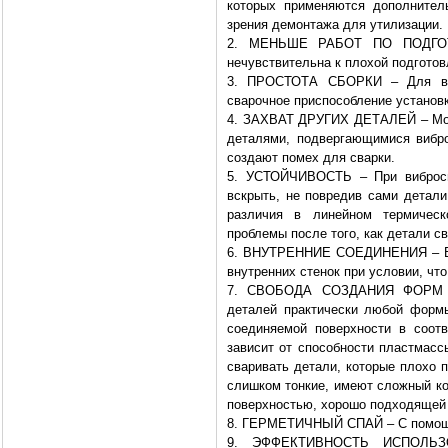
которых применяются дополнител
зрения демонтажа для утилизации.
2. МЕНЬШЕ РАБОТ ПО ПОДГОТО
нечувствительна к плохой подготов
3. ПРОСТОТА СБОРКИ – Для виб
сварочное приспособление установк
4. ЗАХВАТ ДРУГИХ ДЕТАЛЕЙ – Мож
деталями, подвергающимися вибро
создают помех для сварки.
5. УСТОЙЧИВОСТЬ – При вибросва
вскрыть, не повредив сами детали
различия в линейном термичес
проблемы после того, как детали с
6. ВНУТРЕННИЕ СОЕДИНЕНИЯ – В н
внутренних стенок при условии, что
7. СВОБОДА СОЗДАНИЯ ФОРМ – 
деталей практически любой формы
соединяемой поверхности в соот
зависит от способности пластмас
сваривать детали, которые плохо п
слишком тонкие, имеют сложный кон
поверхностью, хорошо подходящей 
8. ГЕРМЕТИЧНЫЙ СПАЙ – С помощь
9. ЭФФЕКТИВНОСТЬ ИСПОЛЬЗ