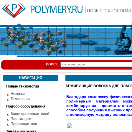
ПОИСК
НАВИГАЦИЯ
АРМИРУЮЩИЕ ВОЛОКНА ДЛЯ ПЛАСТМ
Новые технологии
Новинки
Благодаря комплексу физических
Технологии
полимерным материалам мож
комбинируя их – достигать опт
Подбор оборудования
способом получения высоких про
Блоги производителей
в полимерную матрицу волокнис
Поставщики
Производители
Тенденции рынка