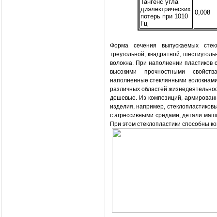
Тангенс угла
диэлектрических
0,008
потерь при 1010
Гц
Форма сечения выпускаемых стек
треугольной, квадратной, шестиугол
волокна. При наполнении пластиков 
высокими прочностными свойства
наполненные стеклянными волокнами,
различных областей жизнедеятельност
дешевые. Из композиций, армирован
изделия, например, стеклопластиковы
с агрессивными средами, детали маши
При этом стеклопластики способны ко