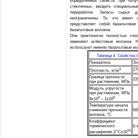
определенных свойств, при полу
стеклянных, вводить специальны
переработке. Запасы сырья д
неограниченны. Те, кто имеет 
представляет собой базальтовая
базальтовые волокна.
Они практически полностью спос
заменяют асбестовые волокна. Н
используют именно базальтовые во
Таблица 4. Свойства 
Показатель
Зн
3
27
Плотность, кг/м
Граница прочности
22
при растяжении, МПа
Модуль упругости
при растяжении, МПа
4
5
9х10
– 1х10
Температура начала
снижения прочности
60
волокна, °С
Коэффициент
термического
0.
15
расширения,1/°Сх10