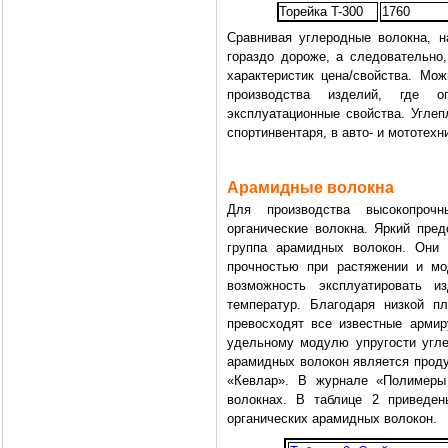
Торейка T-300
1760
Сравнивая углеродные волокна, н
гораздо дороже, а следовательно
характеристик цена/свойства. Мо
производства изделий, где 
эксплуатационные свойства. Углеп
спортинвентаря, в авто- и мототехн
Арамидные волокна
Для производства высокопроч
органические волокна. Яркий пре
группа арамидных волокон. Они 
прочностью при растяжении и мо
возможность эксплуатировать 
температур. Благодаря низкой п
превосходят все известные арми
удельному модулю упругости угл
арамидных волокон является прод
«Кевлар». В журнале «Полимеры 
волокнах. В таблице 2 приведен
органических арамидных волокон.