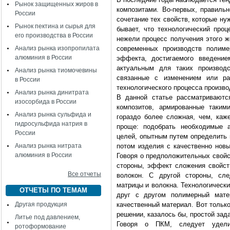
Рынок защищенных жиров в
композитами. Во-первых, правиль
России
сочетание тех свойств, которые ну
Рынок пектина и сырья для
бывает, что технологический про
его производства в России
нежели процесс получения этого ж
Анализ рынка изопропилата
современных производств полиме
алюминия в России
эффекта, достигаемого введение
актуальным для таких производс
Анализ рынка тиомочевины
связанные с изменением или ра
в России
технологического процесса произво
Анализ рынка динитрата
В данной статье рассматриваютс
изосорбида в России
композитов, армированные таки
Анализ рынка сульфида и
гораздо более сложная, чем, каж
гидросульфида натрия в
проще: подобрать необходимые 
России
целей, опытным путем определить 
Анализ рынка нитрата
потом изделия с качественно новы
алюминия в России
Говоря о предположительных свойс
стороны, эффект сложения свойс
Все отчеты
волокон. С другой стороны, сле
матрицы и волокна. Технологическ
ОТЧЕТЫ ПО ТЕМАМ
друг с другом полимерный мат
Другая продукция
качественный материал. Вот только
решении, казалось бы, простой зад
Литье под давлением,
Говоря о ПКМ, следует удели
ротоформование