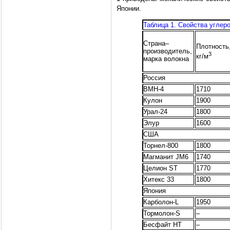
Японии.
Таблица 1. Свойства углер
Страна–
Плотность
производитель,
3
кг/м
марка волокна
Россия
ВМН-4
1710
Кулон
1900
Урал-24
1800
Элур
1600
США
Торнел-800
1800
Магманит JM6
1740
Целион ST
1770
Хитекс 33
1800
Япония
Карболон-L
1950
Тормолон-S
–
Бесфайт HT
–