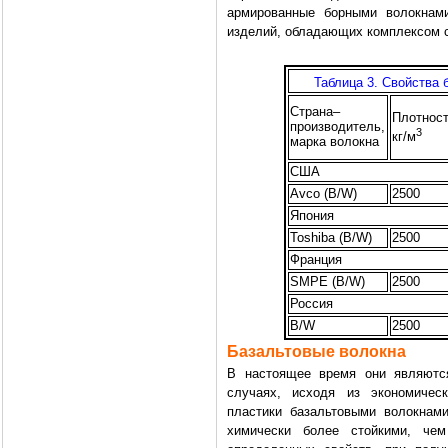
армированные борными волокнами
изделий, обладающих комплексом 
Таблица 3. Свойства 
Страна–
Плотност
производитель,
3
кг/м
марка волокна
США
Avco (B/W)
2500
Япония
Toshiba (B/W)
2500
Франция
SMPE (B/W)
2500
Россия
B/W
2500
Базальтовые волокна
В настоящее время они являются
случаях, исходя из экономичес
пластики базальтовыми волокнам
химически более стойкими, чем