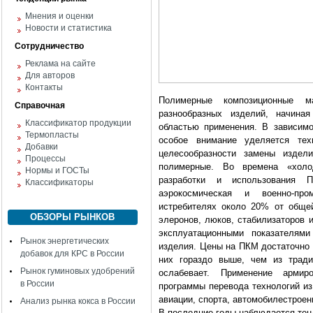
Мнения и оценки
Новости и статистика
Сотрудничество
Реклама на сайте
Для авторов
Контакты
Полимерные композиционные м
Справочная
разнообразных изделий, начиная
Классификатор продукции
областью применения. В зависимо
Термопласты
особое внимание уделяется тех
Добавки
целесообразности замены издели
Процессы
полимерные. Во времена «холо
Нормы и ГОСТы
разработки и использования
Классификаторы
аэрокосмическая и военно-пр
истребителях около 20% от обще
ОБЗОРЫ РЫНКОВ
элеронов, люков, стабилизаторов 
эксплуатационными показателям
Рынок энергетических
изделия. Цены на ПКМ достаточно в
добавок для КРС в России
них гораздо выше, чем из тради
Рынок гуминовых удобрений
ослабевает. Применение армир
в России
программы перевода технологий из
авиации, спорта, автомобилестроени
Анализ рынка кокса в России
В последние годы наблюдается те