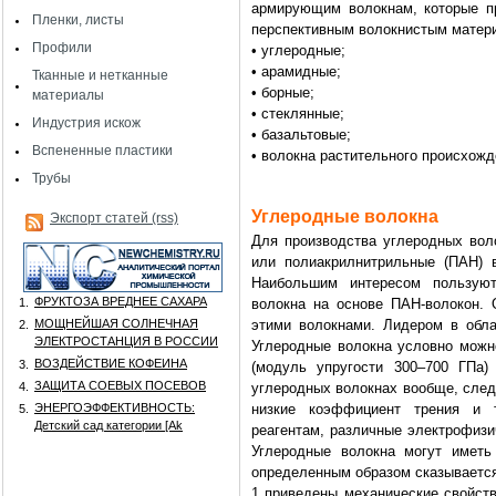
армирующим волокнам, которые п
Пленки, листы
перспективным волокнистым матери
Профили
• углеродные;
• арамидные;
Тканные и нетканные
• борные;
материалы
• стеклянные;
Индустрия искож
• базальтовые;
Вспененные пластики
• волокна растительного происхожд
Трубы
Углеродные волокна
Экспорт статей (rss)
Для производства углеродных вол
или полиакрилнитрильные (ПАН) 
Наибольшим интересом пользую
ФРУКТОЗА ВРЕДНЕЕ САХАРА
1.
волокна на основе ПАН-волокон.
МОЩНЕЙШАЯ СОЛНЕЧНАЯ
этими волокнами. Лидером в обла
2.
ЭЛЕКТРОСТАНЦИЯ В РОССИИ
Углеродные волокна условно можн
ВОЗДЕЙСТВИЕ КОФЕИНА
3.
(модуль упругости 300–700 ГПа)
ЗАЩИТА СОЕВЫХ ПОСЕВОВ
4.
углеродных волокнах вообще, след
ЭНЕРГОЭФФЕКТИВНОСТЬ:
низкие коэффициент трения и т
5.
Детский сад категории [Аk
реагентам, различные электрофизи
Углеродные волокна могут иметь 
определенным образом сказывается
1 приведены механические свойст