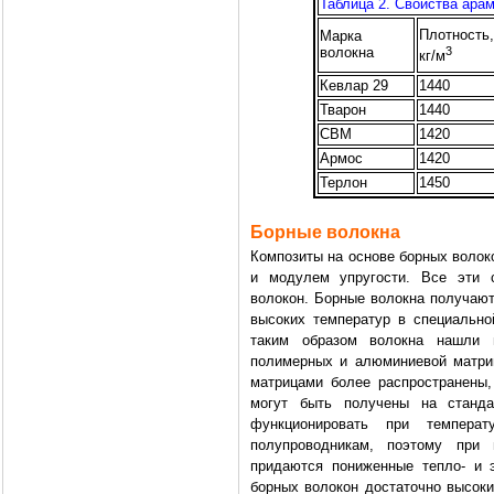
Таблица 2. Свойства ара
Плотность,
Марка
3
волокна
кг/м
Кевлар 29
1440
Тварон
1440
СВМ
1420
Армос
1420
Терлон
1450
Борные волокна
Композиты на основе борных волок
и модулем упругости. Все эти 
волокон. Борные волокна получают
высоких температур в специальн
таким образом волокна нашли 
полимерных и алюминиевой матри
матрицами более распространены,
могут быть получены на станда
функционировать при темпер
полупроводникам, поэтому при
придаются пониженные тепло- и 
борных волокон достаточно высоки