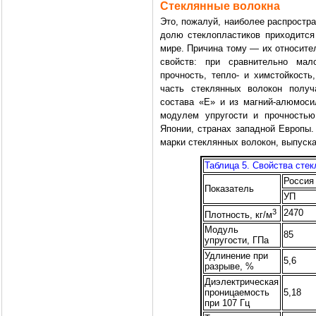
Стеклянные волокна
Это, пожалуй, наиболее распростр
долю стеклопластиков приходится
мире. Причина тому — их относите
свойств: при сравнительно ма
прочность, тепло- и химстойкость
часть стеклянных волокон получ
состава «Е» и из магний-алюмоси
модулем упругости и прочностью
Японии, странах западной Европы.
марки стеклянных волокон, выпуск
Таблица 5. Свойства сте
Россия
Показатель
УП
3
2470
Плотность, кг/м
Модуль
85
упругости, ГПа
Удлинение при
5,6
разрыве, %
Диэлектрическая
проницаемость
5,18
при 107 Гц