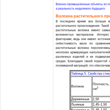
Военно-промышленные объекты из по
а реальность недалекого будущего
Волокна растительного п
В последнее время все больше в
растительного происхождения. Такой
растительные волокна имеют самы
волокнистых материалов. Интере
факторами, ведь они имеют источник
себестоимость мала по сравнени
растительные волокна перспективн
неплохих армирующих наполнителей 
различных изделий и не подверга
средах. Благодаря своей пористой 
полимерной матрицей, что обеспечив
Таблица 5. Свойства сте
Плотность, 
Волокна
3
см
Деревянные
1,50
Льняные
1,45–1,50
Конопляные
1,48–1,50