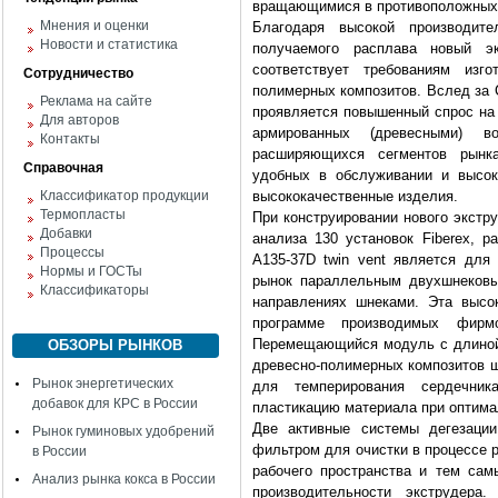
вращающимися в противоположных
Мнения и оценки
Благодаря высокой производите
Новости и статистика
получаемого расплава новый э
соответствует требованиям изг
Сотрудничество
полимерных композитов. Вслед за 
Реклама на сайте
проявляется повышенный спрос на 
Для авторов
армированных (древесными) в
Контакты
расширяющихся сегментов рынк
Справочная
удобных в обслуживании и высок
Классификатор продукции
высококачественные изделия.
Термопласты
При конструировании нового экстр
Добавки
анализа 130 установок Fiberex, р
Процессы
A135-37D twin vent является для
Нормы и ГОСТы
рынок параллельным двухшнеков
Классификаторы
направлениях шнеками. Эта высо
программе производимых фирмо
Перемещающийся модуль с длиной 
ОБЗОРЫ РЫНКОВ
древесно-полимерных композитов ш
Рынок энергетических
для темперирования сердечни
добавок для КРС в России
пластикацию материала при оптима
Две активные системы дегезаци
Рынок гуминовых удобрений
фильтром для очистки в процессе 
в России
рабочего пространства и тем са
Анализ рынка кокса в России
производительности экструдера.