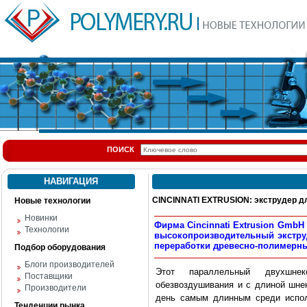
ПОИСК
НАВИГАЦИЯ
CINCINNATI EXTRUSION: экструдер д
Новые технологии
Новинки
Фирма Cincinnati Extrusion GmbH
Технологии
высокопроизводительный экструде
переработки древесно-полимерны
Подбор оборудования
Блоги производителей
Этот параллельный двухшнек
Поставщики
обезвоздушивания и с длиной шнек
Производители
день самым длинным среди испол
Тенденции рынка