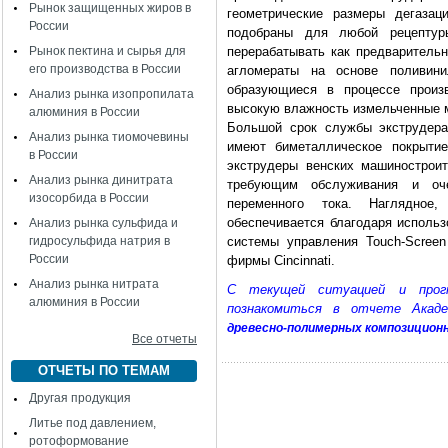
Рынок защищенных жиров в
геометрические размеры дегазац
России
подобраны для любой рецептур
Рынок пектина и сырья для
перерабатывать как предваритель
его производства в России
агломераты на основе поливини
образующиеся в процессе произ
Анализ рынка изопропилата
высокую влажность измельченные 
алюминия в России
Большой срок службы экструдера
Анализ рынка тиомочевины
имеют биметаллическое покрыти
в России
экструдеры венских машиностроит
Анализ рынка динитрата
требующим обслуживания и оч
изосорбида в России
переменного тока. Наглядное,
обеспечивается благодаря исполь
Анализ рынка сульфида и
гидросульфида натрия в
системы управления Touch-Scree
России
фирмы Cincinnati.
Анализ рынка нитрата
C текущей ситуацией и прог
алюминия в России
познакомиться в отчете Акад
древесно-полимерных композицион
Все отчеты
ОТЧЕТЫ ПО ТЕМАМ
Другая продукция
Литье под давлением,
ротоформование