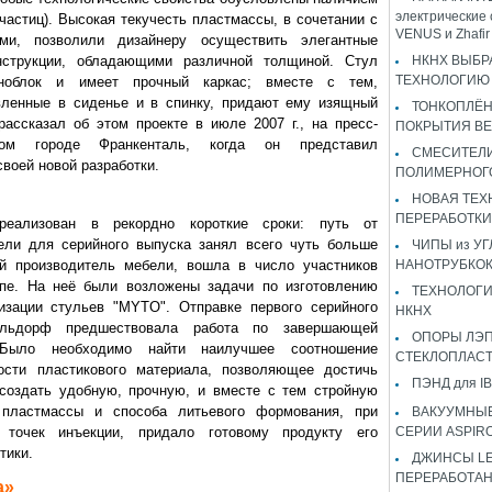
электрические 
частиц). Высокая текучесть пластмассы, в сочетании с
VENUS и Zhaf
ами, позволили дизайнеру осуществить элегантные
струкции, обладающими различной толщиной. Стул
НКНХ ВЫБР
ТЕХНОЛОГИЮ 
ноблок и имеет прочный каркас; вместе с тем,
вленные в сиденье и в спинку, придают ему изящный
ТОНКОПЛЁ
рассказал об этом проекте в июле 2007 г., на пресс-
ПОКРЫТИЯ B
м городе Франкенталь, когда он представил
СМЕСИТЕЛИ
своей новой разработки.
ПОЛИМЕРНОГ
НОВАЯ ТЕХ
ПЕРЕРАБОТКИ
еализован в рекордно короткие сроки: путь от
ели для серийного выпуска занял всего чуть больше
ЧИПЫ из У
ий производитель мебели, вошла в число участников
НАНОТРУБКО
апе. На неё были возложены задачи по изготовлению
ТЕХНОЛОГИ
изации стульев "MYTO". Отправке первого серийного
НКНХ
льдорф предшествовала работа по завершающей
ОПОРЫ ЛЭП
 Было необходимо найти наилучшее соотношение
СТЕКЛОПЛАС
ности пластикового материала, позволяющее достичь
ПЭНД для IB
 создать удобную, прочную, и вместе с тем стройную
 пластмассы и способа литьевого формования, при
ВАКУУМНЫЕ
 точек инъекции, придало готовому продукту его
СЕРИИ ASPIR
тики.
ДЖИНСЫ LEV
ПЕРЕРАБОТА
а»