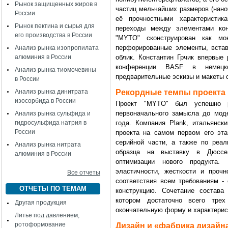
Рынок защищенных жиров в
частиц мельчайших размеров (нано
России
её прочностными характеристик
Рынок пектина и сырья для
переходы между элементами кон
его производства в России
"MYTO" сконструирован как мо
перфорированные элементы, вста
Анализ рынка изопропилата
алюминия в России
облик. Константин Грчик впервые 
конференции BASF в немецко
Анализ рынка тиомочевины
предварительные эскизы и макеты 
в России
Анализ рынка динитрата
Рекордные темпы проекта
изосорбида в России
Проект "MYTO" был успешно р
первоначального замысла до мод
Анализ рынка сульфида и
гидросульфида натрия в
года. Компания Plank, итальянск
России
проекта на самом первом его эт
серийной части, а также по реал
Анализ рынка нитрата
образца на выставку в Дюссе
алюминия в России
оптимизации нового продукта.
эластичности, жесткости и проч
Все отчеты
соответствия всем требованиям -
ОТЧЕТЫ ПО ТЕМАМ
конструкцию. Сочетание состава
котором достаточно всего трех
Другая продукция
окончательную форму и характерис
Литье под давлением,
ротоформование
Дизайн и «фабрика дизайн