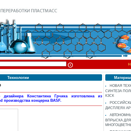
Н
Технологии
Материа
O
НОВАЯ ТЕХ
СИНТЕЗА ПОЛ
КЗСК
 дизайнера Константина Грчика изготовлена из
eed производства концерна BASF.
РОССИЙСК
ДИСПЛЕЯХ AP
АВТОНОМНЫ
ВПРЫСКА ДЛЯ
МНОГОЦВЕТН