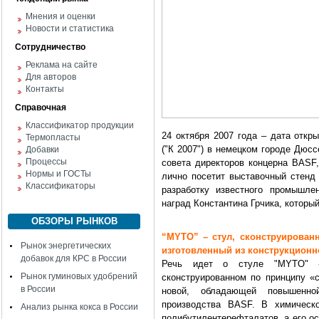
Мнения и оценки
Новости и статистика
Сотрудничество
Реклама на сайте
Для авторов
Контакты
Справочная
Классификатор продукции
24 октября 2007 года – дата откр
Термопласты
("К 2007") в немецком городе Дюс
Добавки
Процессы
совета директоров концерна BASF,
Нормы и ГОСТы
лично посетит выставочный стенд 
Классификаторы
разработку известного промышле
наград Константина Грчика, которы
ОБЗОРЫ РЫНКОВ
“MYTO” – стул, сконструирован
Рынок энергетических
изготовленный из конструкцион
добавок для КРС в России
Речь идет о стуле "MYTO" -
Рынок гуминовых удобрений
сконструированном по принципу «с
в России
новой, обладающей повышенно
производства BASF. В химическ
Анализ рынка кокса в России
полибутилентерефталатов, а его о