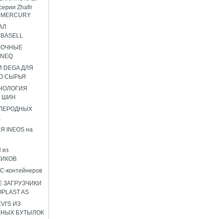
серии Zhafir
ir MERCURY
АЛ
BASELL
НОЧНЫЕ
ENEQ
 DEGA ДЛЯ
О СЫРЬЯ
НОЛОГИЯ
 ШИН
ГЛЕРОДНЫХ
К
Я INEOS на
 из
ТИКОВ
C-контейнеров
 ЗАГРУЗЧИКИ
OPLAST AS
I'S ИЗ
ННЫХ БУТЫЛОК