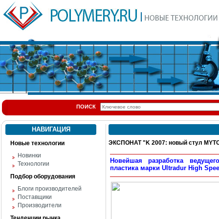
ПОИСК
НАВИГАЦИЯ
ЭКСПОНАТ "K 2007: новый стул MYT
Новые технологии
Новинки
Новейшая разработка ведущего
Технологии
пластика марки Ultradur High Sp
Подбор оборудования
Блоги производителей
Поставщики
Производители
Тенденции рынка