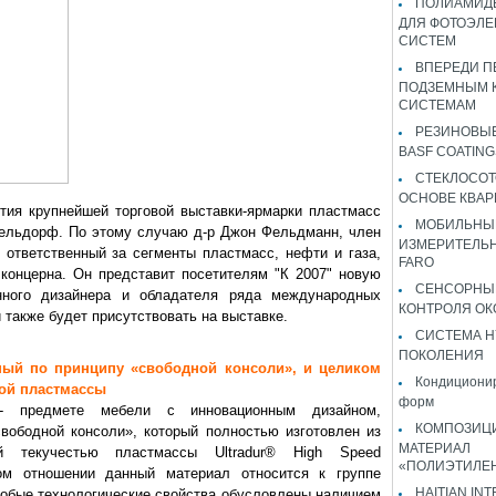
ПОЛИАМИДЫ
ДЛЯ ФОТОЭЛЕ
СИСТЕМ
ВПЕРЕДИ П
ПОДЗЕМНЫМ 
СИСТЕМАМ
РЕЗИНОВЫ
BASF COATING
СТЕКЛОСОТ
ОСНОВЕ КВАР
ытия крупнейшей торговой выставки-ярмарки пластмасс
МОБИЛЬНЫ
сельдорф. По этому случаю д-р Джон Фельдманн, член
ИЗМЕРИТЕЛЬ
 ответственный за сегменты пластмасс, нефти и газа,
FARO
концерна. Он представит посетителям "К 2007" новую
СЕНСОРНЫ
нного дизайнера и обладателя ряда международных
КОНТРОЛЯ ОК
й также будет присутствовать на выставке.
СИСТЕМА H
ПОКОЛЕНИЯ
ный по принципу «свободной консоли», и целиком
Кондиционир
ной пластмассы
форм
 предмете мебели с инновационным дизайном,
КОМПОЗИЦ
вободной консоли», который полностью изготовлен из
МАТЕРИАЛ
й текучестью пластмассы Ultradur® High Speed
«ПОЛИЭТИЛЕ
ом отношении данный материал относится к группе
HAITIAN IN
собые технологические свойства обусловлены наличием