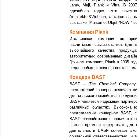
Lamy, Muji, Plank и Vitra. В 200
«дизайнер года»; это почет
Architektur&Wohnen, а также на в
выставке "Maison et Objet /NOW!" в
Компания Plank
Итальянская компания по прои
насчитывает свыше ста лет. Для н
высочайшего качества продукц
авторитетных современных дизайн
Грчиком компания Plank в 2005 го
недавно был включен в состав кол
Концерн BASF
BASF –
The Chemical Company
предложений концерна включает хи
для сельского хозяйства, продукци
BASF является надежным партнеро
различных областях. Высококач
предлагаемые концерном BASF, с
BASF разрабатывает новые техно
вызовы времени и открывать для 
деятельности BASF сочетает эк
социальной ответственностью, и