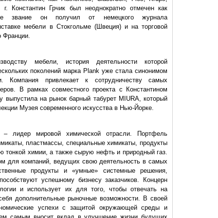
7 г. Константин Грчик был неоднократно отмечен как
ное звание он получил от немецкого журнала
ыставке мебели в Стокгольме (Швеция) и на торговой
о Франции.
зводству мебели, история деятельности которой
ескольких поколений марка Plank уже стала синонимом
ии. Компания привлекает к сотрудничеству самых
еров. В рамках совместного проекта с Константином
ду выпустила на рынок барный табурет MIURA, который
лекции Музея современного искусства в Нью-Йорке.
 –
лидер мировой химической отрасли. Портфель
микаты, пластмассы, специальные химикаты, продукты
ю тонкой химии, а также сырую нефть и природный газ.
м для компаний, ведущих свою деятельность в самых
ественные продукты и «умные» системные решения,
пособствуют успешному бизнесу заказчиков. Концерн
логии и использует их для того, чтобы отвечать на
себя дополнительные рыночные возможности. В своей
ономические успехи с защитой окружающей среды и
 тем самым вносит вклад в улучшение жизни будущих