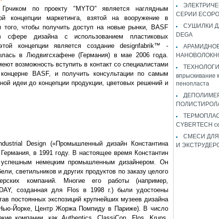
ЭЛЕКТРИЧЕ
м Грчиком по проекту "MYTO" является наглядным
СЕРИИ ECOP
ой концепции маркетинга, взятой на вооружение в
СУШИЛКИ Д
я того, чтобы получить доступ на новые рынки, BASF
DEGA
в сфере дизайна с использованием пластиковых
той концепции является создание designfabrik™ -
АРАМИДНО
ылась в Людвигсхафене (Германия) в мае 2006 года.
НАНОВОЛОКН
ют возможность вступить в контакт со специалистами
ТЕХНОЛОГИЯ 
концерне BASF, и получить консультации по самым
впрыскивание 
ной идеи до концепции продукции, цветовых решений и
пенопласта
ДЕПОЛИМЕ
ПОЛИСТИРОЛ
ТЕРМОПЛА
CYBERTECH с
СМЕСИ ДЛЯ
ndustrial Design («Промышленный дизайн Константина
И ЭКСТРУДЕР
 Германия, в 1991 году. В настоящее время Константин
ым успешным немецким промышленным дизайнером. Он
ели, светильников и других продуктов по заказу целого
рских компаний. Многие его работы (например,
AY, созданная для Flos в 1998 г.) были удостоены
став постоянных экспозиций крупнейших музеев дизайна
 Нью-Йорке, Центр Жоржа Помпиду в Париже). В число
ие компании, как Authentics, ClassiCon, Flos, Krups,