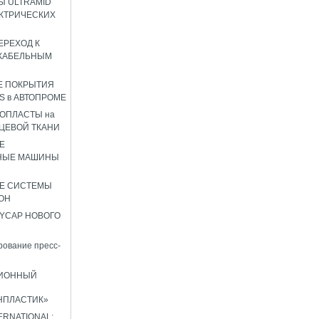
 ULTRAMID
КТРИЧЕСКИХ
ЕРЕХОД К
КАБЕЛЬНЫМ
Е ПОКРЫТИЯ
S в АВТОПРОМЕ
ОПЛАСТЫ на
ЦЕВОЙ ТКАНИ
Е
НЫЕ МАШИНЫ
Е СИСТЕМЫ
ОН
YCAP НОВОГО
ование пресс-
ИОННЫЙ
НПЛАСТИК»
TERNATIONAL: