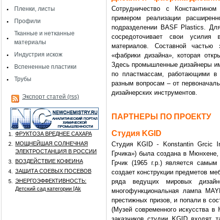
Сотрудничество с Константино
Пленки, листы
примером реализации расширенн
Профили
подразделении BASF Plastics. Дл
Тканные и нетканные
сосредоточивает свои усилия 
материалы
материалов. Составной частью э
Индустрия искож
«фабрики дизайна», которая откр
Здесь промышленные дизайнеры име
Вспененные пластики
по пластмассам, работающими в 
Трубы
разным вопросам – от первоначаль
дизайнерских инструментов.
Экспорт статей (rss)
ПАРТНЕРЫ ПО ПРОЕКТУ
Студия KGID
ФРУКТОЗА ВРЕДНЕЕ САХАРА
1.
МОЩНЕЙШАЯ СОЛНЕЧНАЯ
Студия KGID - Konstantin Grcic I
2.
ЭЛЕКТРОСТАНЦИЯ В РОССИИ
Грчика») была создана в Мюнхене,
ВОЗДЕЙСТВИЕ КОФЕИНА
3.
Грчик (1965 г.р.) является сам
ЗАЩИТА СОЕВЫХ ПОСЕВОВ
4.
создает конструкции предметов меб
ЭНЕРГОЭФФЕКТИВНОСТЬ:
ряда ведущих мировых дизайне
5.
Детский сад категории [Аk
многофункциональная лампа MAYD
престижных призов, и попали в со
(Музей современного искусства в
заказчиков студии KGID входят так