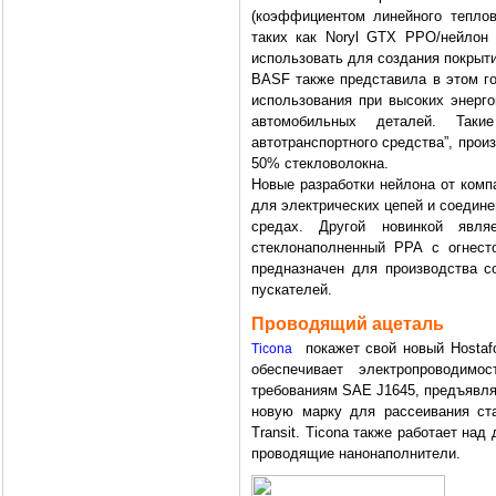
(коэффициентом линейного тепло
таких как Noryl GTX PPO/нейлон
использовать для создания покрыт
BASF также представила в этом го
использования при высоких энерго
автомобильных деталей. Таки
автотранспортного средства”, произ
50% стекловолокна.
Новые разработки нейлона от комп
для электрических цепей и соедин
средах. Другой новинкой явля
стеклонаполненный PPA с огнест
предназначен для производства с
пускателей.
Проводящий ацеталь
покажет свой новый Hostaf
Ticona
обеспечивает электропроводимо
требованиям SAE J1645, предъявл
новую марку для рассеивания ста
Transit. Ticona также работает на
проводящие нанонаполнители.