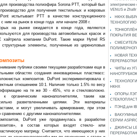
я для производства полиэфира Sorona PTT, который был
электрические 
VENUS и Zhaf
производство для получения текстильных и ковровых
Pont испытывает PTT в качестве конструкционного
НКНХ ВЫБР
с ним на рынок в конце года или начале 2008 г.
ТЕХНОЛОГИЮ 
торых на рынке ожидается в конце года, являются
ТОНКОПЛЁ
пользуются для производства автомобильных красок и
ПОКРЫТИЯ B
 хайтрела компании DuPont. Такие марки Hytrel RS
СМЕСИТЕЛИ
е структурные элементы, полученные из цереноловых
ПОЛИМЕРНОГ
НОВАЯ ТЕХ
композиты
ПЕРЕРАБОТКИ
внимание публики своими текущими разработками еще в
ЧИПЫ из У
льными областях создания инновационных пластмасс:
НАНОТРУБКО
олокнистых композитов. DuPont экспериментировала с
ТЕХНОЛОГИ
ектным отношением 10:1. Наличие только 1.5% по весу
НКНХ
еформацию на те же 30 - 45%, что и стекловолокно.
ОПОРЫ ЛЭП
я к органическим нанонаполнителям, таким как
СТЕКЛОПЛАС
сильно разветвленными цепями. Эти материалы
ПЭНД для IB
астами, и могут увеличивать армирование, при этом
о сравнению с другими нанонаполнителями.
ВАКУУМНЫЕ
омпозитов, DuPont уже продвинулась в разработке
СЕРИИ ASPIR
мпозитов», в состав которых входят стекло- или
ДЖИНСЫ LEV
ластическую матрицу. Считается, что имеющееся у них
ПЕРЕРАБОТА
ает их конкурентоспособными по отношению к стали и