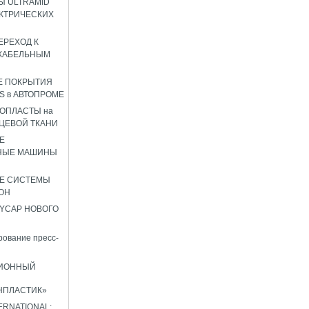
 ULTRAMID
КТРИЧЕСКИХ
ЕРЕХОД К
КАБЕЛЬНЫМ
Е ПОКРЫТИЯ
S в АВТОПРОМЕ
ОПЛАСТЫ на
ЦЕВОЙ ТКАНИ
Е
НЫЕ МАШИНЫ
Е СИСТЕМЫ
ОН
YCAP НОВОГО
ование пресс-
ИОННЫЙ
НПЛАСТИК»
TERNATIONAL: