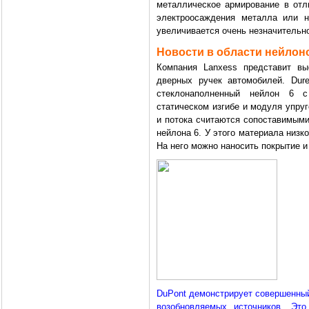
металлическое армирование в отл
электроосаждения металла или н
увеличивается очень незначительн
Новости в области нейлон
Компания Lanxess представит вы
дверных ручек автомобилей. Du
стеклонаполненный нейлон 6 с
статическом изгибе и модуля упру
и потока считаются сопоставимыми
нейлона 6. У этого материала низк
На него можно наносить покрытие и
DuPont демонстрирует совершенный
возобновляемых источников. Это