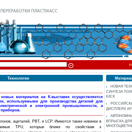
Н
Технологии
Материа
НОВАЯ ТЕХ
СИНТЕЗА ПОЛ
КЗСК
 новых материалов на К-выставке осуществляется
ми, используемыми для производства деталей для
РОССИЙСК
электрической и электронной промышленности, а
ДИСПЛЕЯХ AP
 приборов.
АВТОНОМНЫ
лонов, ацеталей, PBT, и LCP. Имеются также новинки в
ВПРЫСКА ДЛЯ
МНОГОЦВЕТН
аемые TPU, которые ближе по свойствам к