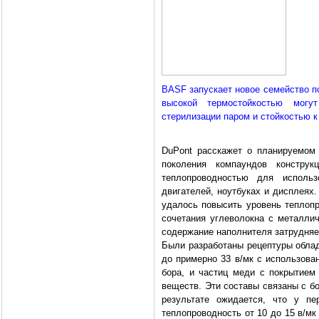
BASF запускает новое семейство п
высокой термостойкостью могу
стерилизации паром и стойкостью к
DuPont расскажет о планируемом 
поколения компаундов констру
теплопроводностью для использ
двигателей, ноутбуках и дисплеях
удалось повысить уровень теплопр
сочетания углеволокна с металли
содержание наполнителя затрудняе
Были разработаны рецептуры обл
до примерно 33 в/мк с использова
бора, и частиц меди с покрытием
веществ. Эти составы связаны с б
результате ожидается, что у пе
теплопроводность от 10 до 15 в/м