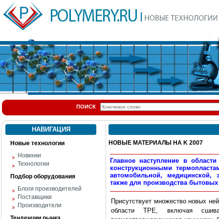
ПОИСК
НАВИГАЦИЯ
НОВЫЕ МАТЕРИАЛЫ НА K 2007
Новые технологии
Новинки
Главное наступление в области
Технологии
конструкционными термопласта
автомобильной, медицинской, 
Подбор оборудования
также для производства бытовых
Блоги производителей
Поставщики
Присутствует множество новых ней
Производители
области TPE, включая сшив
Тенденции рынка