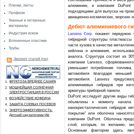
Пленки, листы
алюминию, и компания DuPont н
подходящими для выпуска на промы
Профили
авиационно-космических, морских 
Тканные и нетканные
материалы
Дебют алюминиевого г
Индустрия искож
покажет переднюю ч
Lanxess
Corp
.
гибридной структуры пластмассы
Вспененные пластики
части кузова в качестве металличе
Трубы
нейлона и алюминия, использова
аналога. Структура состоит из 3
Экспорт статей (rss)
компании Lanxess, сформованного
уменьшает потребление топлива
автомобиля благодаря меньше
автомобиля. Lanxess предусма
ФРУКТОЗА ВРЕДНЕЕ САХАРА
1.
алюминиевых гибридов при изго
МОЩНЕЙШАЯ СОЛНЕЧНАЯ
2.
арматуры приборной панели.
ЭЛЕКТРОСТАНЦИЯ В РОССИИ
DuPont исследует другие виды гиб
ВОЗДЕЙСТВИЕ КОФЕИНА
3.
объявлены к моменту начала в
ЗАЩИТА СОЕВЫХ ПОСЕВОВ
4.
нанокристаллических гибридов ме
ЭНЕРГОЭФФЕКТИВНОСТЬ:
5.
покрытие” или оболочка наносят
Детский сад категории [Аk
компании DuPont. Оболочка пред
слой, которым, по желанию, мо
Основным фактором здесь явля