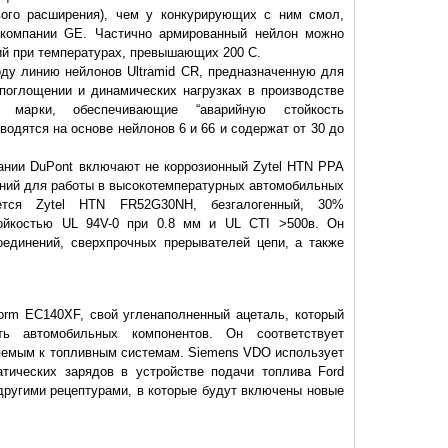
вого расширения), чем у конкурирующих с ним смол,
 компании GE. Частично армированный нейлон можно
ий при температурах, превышающих 200 C.
ду линию нейлонов Ultramid CR, предназначенную для
поглощении и динамических нагрузках в производстве
е марки, обеспечивающие “аварийную стойкость
водятся на основе нейлонов 6 и 66 и содержат от 30 до
ании DuPont включают не коррозионный Zytel HTN PPA
ений для работы в высокотемпературных автомобильных
ется Zytel HTN FR52G30NH, безгалогенный, 30%
ойкостью UL 94V-0 при 0.8 мм и UL CTI >500в. Он
оединений, сверхпрочных прерывателей цепи, а также
orm EC140XF, свой угленаполненный ацеталь, который
сть автомобильных компонентов. Он соответствует
яемым к топливным системам. Siemens VDO использует
тических зарядов в устройстве подачи топлива Ford
д другими рецептурами, в которые будут включены новые