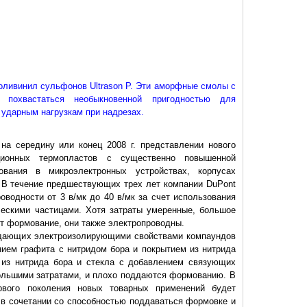
оливинил сульфонов Ultrason P. Эти аморфные смолы с
т похвастаться необыкновенной пригодностью для
 ударным нагрузкам при надрезах.
на середину или конец 2008 г. представлении нового
кционных термопластов с существенно повышенной
ования в микроэлектронных устройствах, корпусах
. В течение предшествующих трех лет компании DuPont
оводности от 3 в/мк до 40 в/мк за счет использования
ческими частицами. Хотя затраты умеренные, большое
т формование, они также электропроводны.
адающих электроизолирующими свойствами компаундов
нием графита с нитридом бора и покрытием из нитрида
 из нитрида бора и стекла с добавлением связующих
ольшими затратами, и плохо поддаются формованию. В
рвого поколения новых товарных применений будет
к в сочетании со способностью поддаваться формовке и