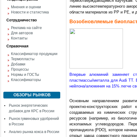
термоотверждающимся каучукам. С
линию высокотемпературного амор
Мнения и оценки
области материалов из PP и PE, и
Новости и статистика
Сотрудничество
Возобновляемые биоплас
Реклама на сайте
Для авторов
Контакты
Справочная
Классификатор продукции
Термопласты
Добавки
Процессы
Впервые алюминий заменяет ст
Нормы и ГОСТы
Классификаторы
пластмассы/металла для Audi TT. 
нейлона/алюминия на 15% легче сво
ОБЗОРЫ РЫНКОВ
Основным направлением развити
Рынок энергетических
проектно-конструкторских работ
добавок для КРС в России
создаваемых из химических стру
ресурсов (например, из биологиче
Рынок гуминовых удобрений
ископаемых углеводородов. Пе
в России
пропандиола (PDO), которое начин
Анализ рынка кокса в России
открыт завод совместного предпр