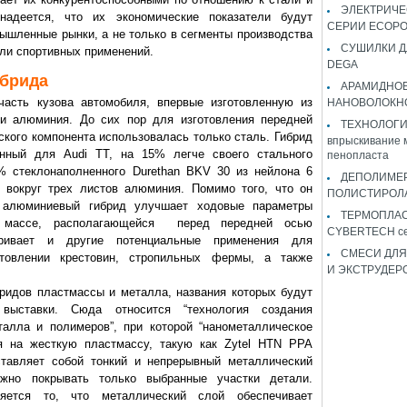
ЭЛЕКТРИЧЕ
адеется, что их экономические показатели будут
СЕРИИ ECOP
шленные рынки, а не только в сегменты производства
СУШИЛКИ Д
или спортивных применений.
DEGA
ибрида
АРАМИДНО
асть кузова автомобиля, впервые изготовленную из
НАНОВОЛОКН
 и алюминия. До сих пор для изготовления передней
ТЕХНОЛОГИЯ 
ского компонента использовалась только сталь. Гибрид
впрыскивание 
нный для Audi TT, на 15% легче своего стального
пенопласта
0% стеклонаполненного Durethan BKV 30 из нейлона 6
ДЕПОЛИМЕ
 вокруг трех листов алюминия. Помимо того, что он
ПОЛИСТИРОЛ
, алюминиевый гибрид улучшает ходовые параметры
ТЕРМОПЛА
й массе, располагающейся перед передней осью
CYBERTECH с
тривает и другие потенциальные применения для
СМЕСИ ДЛЯ
товлении крестовин, стропильных фермы, а также
И ЭКСТРУДЕР
ридов пластмассы и металла, названия которых будут
ыставки. Сюда относится “технология создания
талла и полимеров”, при которой “нанометаллическое
ся на жесткую пластмассу, такую как Zytel HTN PPA
ставляет собой тонкий и непрерывный металлический
жно покрывать только выбранные участки детали.
ется то, что металлический слой обеспечивает