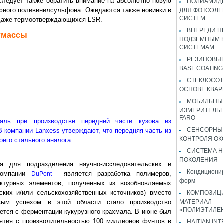
ледует также обратить внимание на абсолютно новую
ПОЛИАМИДЫ
фного поливинилсульфона. Ожидаются также новинки в
ДЛЯ ФОТОЭЛЕ
СИСТЕМ
 даже термоотверждающихся LSR.
ВПЕРЕДИ П
тмассы
ПОДЗЕМНЫМ 
СИСТЕМАМ
РЕЗИНОВЫ
BASF COATING
СТЕКЛОСОТ
ОСНОВЕ КВАР
МОБИЛЬНЫ
ИЗМЕРИТЕЛЬ
FARO
аль при производстве передней части кузова из
СЕНСОРНЫ
В компании Lanxess утверждают, что передняя часть из
КОНТРОЛЯ ОК
его стального аналога.
СИСТЕМА H
ПОКОЛЕНИЯ
я для подразделения научно-исследовательских и
Кондиционир
 компании
является разработка полимеров,
DuPont
форм
ктурных элементов, полученных из возобновляемых
ских и/или сельскохозяйственных источников) вместо
КОМПОЗИЦ
рвым успехом в этой области стало производство
МАТЕРИАЛ
«ПОЛИЭТИЛЕ
ается с ферментации кукурузного крахмала. В июне был
иятия с производительностью 100 миллионов фунтов в
HAITIAN IN