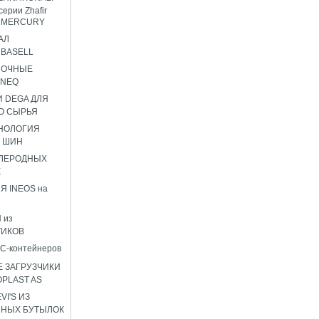
серии Zhafir
ir MERCURY
АЛ
BASELL
НОЧНЫЕ
ENEQ
 DEGA ДЛЯ
О СЫРЬЯ
НОЛОГИЯ
 ШИН
ГЛЕРОДНЫХ
К
Я INEOS на
 из
ТИКОВ
C-контейнеров
 ЗАГРУЗЧИКИ
OPLAST AS
I'S ИЗ
ННЫХ БУТЫЛОК