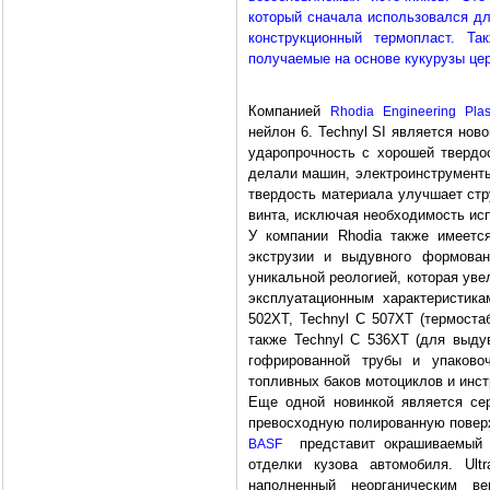
который сначала использовался дл
конструкционный термопласт. 
получаемые на основе кукурузы це
Компанией
Rhodia
Engineering
Plas
нейлон 6. Technyl SI является но
ударопрочность с хорошей твердо
делали машин, электроинструменты
твердость материала улучшает стр
винта, исключая необходимость ис
У компании Rhodia также имеетс
экструзии и выдувного формован
уникальной реологией, которая уве
эксплуатационным характеристика
502XT, Technyl C 507XT (термоста
также Technyl C 536XT (для выду
гофрированной трубы и упаков
топливных баков мотоциклов и инс
Еще одной новинкой является се
превосходную полированную поверх
представит окрашиваемый 
BASF
отделки кузова автомобиля. Ult
наполненный неорганическим 