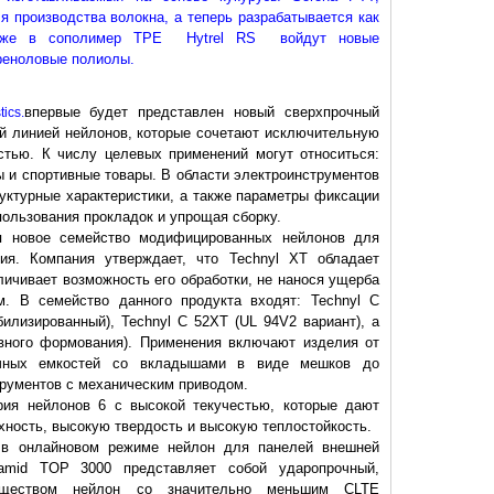
я производства волокна, а теперь разрабатывается как
Также в сополимер ТРЕ Hytrel RS войдут новые
реноловые полиолы.
впервые будет представлен новый сверхпрочный
tics
.
вой линией нейлонов, которые сочетают исключительную
стью. К числу целевых применений могут относиться:
 и спортивные товары. В области электроинструментов
уктурные характеристики, а также параметры фиксации
пользования прокладок и упрощая сборку.
я новое семейство модифицированных нейлонов для
ия. Компания утверждает, что Technyl XT обладает
личивает возможность его обработки, не нанося ущерба
м. В семейство данного продукта входят: Technyl C
билизированный), Technyl C 52XT (UL 94V2 вариант), а
вного формования). Применения включают изделия от
очных емкостей со вкладышами в виде мешков до
трументов с механическим приводом.
рия нейлонов 6 с высокой текучестью, которые дают
ность, высокую твердость и высокую теплостойкость.
в онлайновом режиме нейлон для панелей внешней
ramid TOP 3000 представляет собой ударопрочный,
веществом нейлон со значительно меньшим CLTE