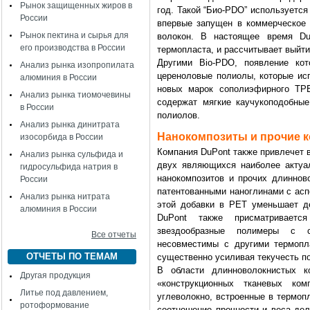
Рынок защищенных жиров в
год. Такой “Био-PDO” используетс
России
впервые запущен в коммерческое 
Рынок пектина и сырья для
волокон. В настоящее время Du
его производства в России
термопласта, и рассчитывает выйти 
Другими Bio-PDO, появление ко
Анализ рынка изопропилата
цереноловые полиолы, которые ис
алюминия в России
новых марок сополиэфирного ТРЕ
Анализ рынка тиомочевины
содержат мягкие каучукоподобны
в России
полиолов.
Анализ рынка динитрата
Нанокомпозиты и прочие 
изосорбида в России
Компания DuPont также привлечет 
Анализ рынка сульфида и
двух являющихся наиболее актуа
гидросульфида натрия в
нанокомпозитов и прочих длиннов
России
патентованными наноглинами с асп
Анализ рынка нитрата
этой добавки в PET уменьшает д
алюминия в России
DuPont также присматриваетс
звездообразные полимеры с 
Все отчеты
несовместимы с другими термопл
ОТЧЕТЫ ПО ТЕМАМ
существенно усиливая текучесть п
В области длинноволокнистых к
Другая продукция
«конструкционных тканевых ко
Литье под давлением,
углеволокно, встроенные в термоп
ротоформование
соотношение прочности и веса дел