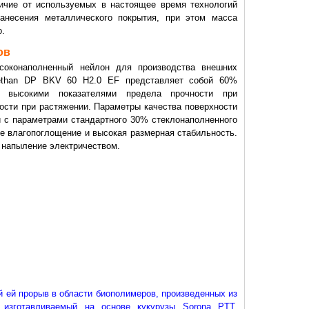
ичие от используемых в настоящее время технологий
анесения металлического покрытия, при этом масса
о.
ов
соконаполненный нейлон для производства внешних
rethan DP BKV 60 H2.0 EF представляет собой 60%
 высокими показателями предела прочности при
гости при растяжении. Параметры качества поверхности
 с параметрами стандартного 30% стеклонаполненного
ое влагопоглощение и высокая размерная стабильность.
 напыление электричеством.
 ей прорыв в области биополимеров, произведенных из
 изготавливаемый на основе кукурузы Sorona PTT,