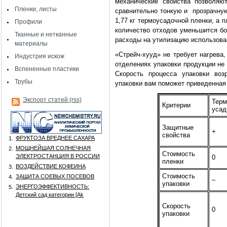
механические свойства позволяю
Пленки, листы
сравнительно тонкую и прозрачную
1,77 кг термоусадочной пленки, а п
Профили
количество отходов уменьшится бо
Тканные и нетканные
расходы на утилизацию использова
материалы
«Cтрейч-хууд» не требует нагрева,
Индустрия искож
отделениях упаковки продукции не
Вспененные пластики
Скорость процесса упаковки воз
Трубы
упаковки вам поможет приведенная 
Экспорт статей (rss)
Терм
Критерии
усад
Защитные
+
свойства
ФРУКТОЗА ВРЕДНЕЕ САХАРА
1.
МОЩНЕЙШАЯ СОЛНЕЧНАЯ
2.
Стоимость
ЭЛЕКТРОСТАНЦИЯ В РОССИИ
0
пленки
ВОЗДЕЙСТВИЕ КОФЕИНА
3.
Стоимость
ЗАЩИТА СОЕВЫХ ПОСЕВОВ
4.
–
упаковки
ЭНЕРГОЭФФЕКТИВНОСТЬ:
5.
Детский сад категории [Аk
Скорость
0
упаковки