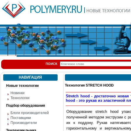
ПОИСК
НАВИГАЦИЯ
Технология STRETCH HOOD
Новые технологии
Новинки
Stretch hood - достаточно новая
Технологии
hood - это рукав из эластичной 
Подбор оборудования
Оборудование stretch hood упа
Блоги производителей
полученной методом экструзии с 
Поставщики
их к поддону. Рукав натягивает
Производители
горизонтальному и вертикально
Тенденции рынка