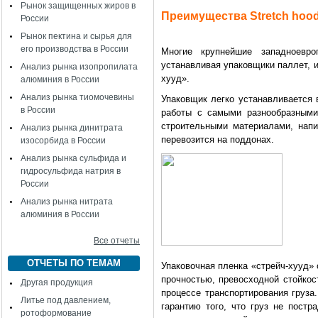
Рынок защищенных жиров в
Преимущества Stretch hoo
России
Рынок пектина и сырья для
его производства в России
Многие крупнейшие западноевро
устанавливая упаковщики паллет, 
Анализ рынка изопропилата
хууд».
алюминия в России
Анализ рынка тиомочевины
Упаковщик легко устанавливается 
в России
работы с самыми разнообразными
строительными материалами, нап
Анализ рынка динитрата
перевозится на поддонах.
изосорбида в России
Анализ рынка сульфида и
гидросульфида натрия в
России
Анализ рынка нитрата
алюминия в России
Все отчеты
ОТЧЕТЫ ПО ТЕМАМ
Упаковочная пленка «стрейч-хууд»
прочностью, превосходной стойкос
Другая продукция
процессе транспортирования груза
Литье под давлением,
гарантию того, что груз не постр
ротоформование