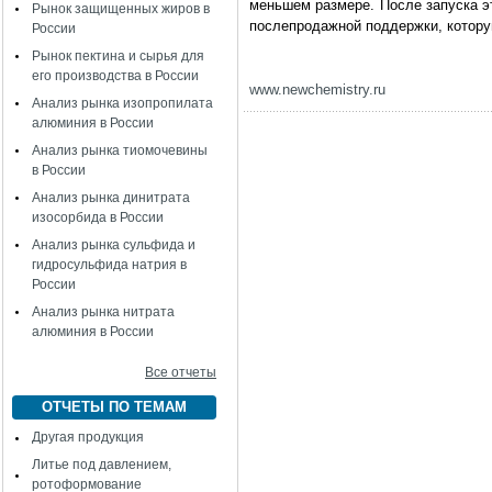
меньшем размере. После запуска э
Рынок защищенных жиров в
послепродажной поддержки, котору
России
Рынок пектина и сырья для
его производства в России
www
.
newchemistry
.
ru
Анализ рынка изопропилата
алюминия в России
Анализ рынка тиомочевины
в России
Анализ рынка динитрата
изосорбида в России
Анализ рынка сульфида и
гидросульфида натрия в
России
Анализ рынка нитрата
алюминия в России
Все отчеты
ОТЧЕТЫ ПО ТЕМАМ
Другая продукция
Литье под давлением,
ротоформование