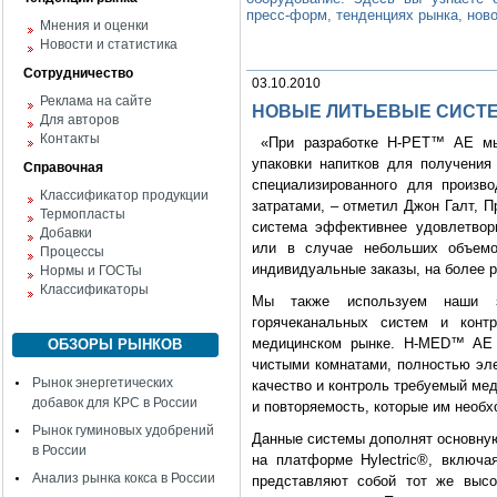
пресс-форм, тенденциях рынка, нов
Мнения и оценки
Новости и статистика
Сотрудничество
03.10.2010
Реклама на сайте
НОВЫЕ ЛИТЬЕВЫЕ СИСТ
Для авторов
Контакты
«При разработке H-PET™ AE мы
упаковки напитков для получения
Справочная
специализированного для произв
Классификатор продукции
затратами, – отметил Джон Галт, 
Термопласты
система эффективнее удовлетвор
Добавки
или в случае небольших объемо
Процессы
индивидуальные заказы, на более р
Нормы и ГОСТы
Классификаторы
Мы также используем наши зн
горячеканальных систем и конт
медицинском рынке. H-MED™ AE –
ОБЗОРЫ РЫНКОВ
чистыми комнатами, полностью эле
Рынок энергетических
качество и контроль требуемый мед
добавок для КРС в России
и повторяемость, которые им необ
Рынок гуминовых удобрений
Данные системы дополнят основную
в России
на платформе Hylectric®, вклю
Анализ рынка кокса в России
представляют собой тот же высо