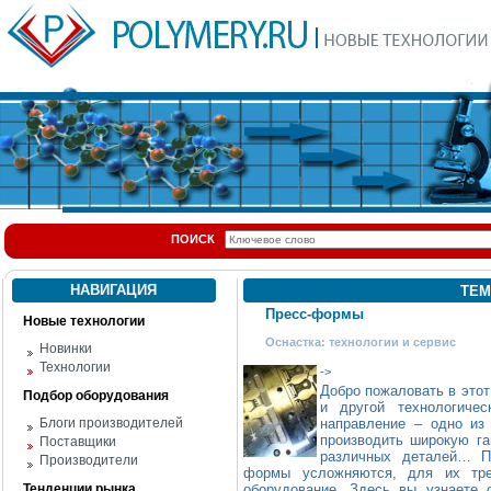
ПОИСК
НАВИГАЦИЯ
ТЕМ
Пресс-формы
Новые технологии
Оснастка: технологии и сервис
Новинки
Технологии
->
Добро пожаловать в эт
Подбор оборудования
и другой технологиче
Блоги производителей
направление – одно из
производить широкую га
Поставщики
различных деталей… П
Производители
формы усложняются, для их тре
Тенденции рынка
оборудование. Здесь вы узнаете 