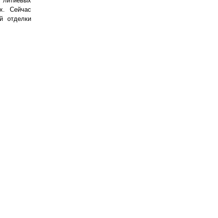
в литиевых
х. Сейчас
й отделки