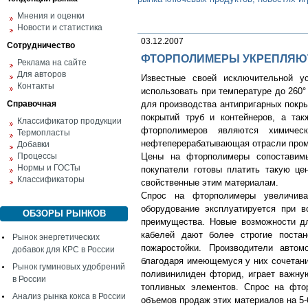
Мнения и оценки
Новости и статистика
03.12.2007
Сотрудничество
ФТОРПОЛИМЕРЫ УКРЕПЛЯЮ
Реклама на сайте
Для авторов
Известные своей исключительной у
Контакты
использовать при температуре до 260
Справочная
для производства антипригарных покры
покрытий труб и контейнеров, а та
Классификатор продукции
фторполимеров являются химическа
Термопласты
нефтеперерабатывающая отрасли про
Добавки
Процессы
Цены на фторполимеры сопоставимы
Нормы и ГОСТы
покупатели готовы платить такую це
Классификаторы
свойственные этим материалам.
Спрос на фторполимеры увеличива
оборудование эксплуатируется при в
ОБЗОРЫ РЫНКОВ
преимущества. Новые возможности д
кабелей дают более строгие постан
Рынок энергетических
пожаростойки. Производители авто
добавок для КРС в России
благодаря имеющемуся у них сочетани
Рынок гуминовых удобрений
поливинилиден фторид, играет важну
в России
топливных элементов. Спрос на фто
Анализ рынка кокса в России
объемов продаж этих материалов на 5-