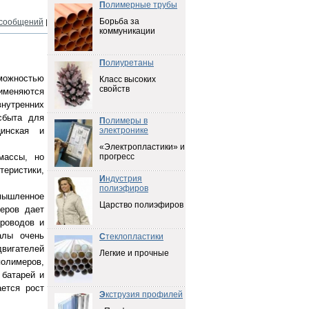
П
олимерные трубы
Борьба за
 сообщений
|
коммуникации
П
олиуретаны
можностью
Класс высоких
свойств
рименяются
внутренних
сбыта для
П
олимеры в
цинская и
электронике
«Электропластики» и
массы, но
прогресс
теристики,
И
ндустрия
полиэфиров
мышленное
Царство полиэфиров
еров дает
роводов и
алы очень
С
теклопластики
вигателей
Легкие и прочные
полимеров,
 батарей и
ется рост
Э
кструзия профилей