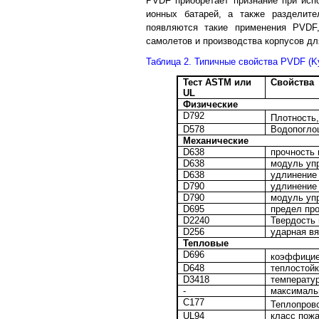
PVDF приобретает признание при исп
ионных батарей, а также разделите
появляются такие применения PVDF
самолетов и производства корпусов дл
Таблица 2. Типичные свойства PVDF (K
Тест ASTM или
Свойства
UL
Физические
D792
Плотность,
D578
Водопогло
Механические
D638
прочность 
D638
модуль уп
D638
удлинение
D790
удлинение
D790
модуль упр
D695
предел пр
D2240
Твердость
D256
ударная вя
Тепловые
D696
коэффицие
D648
теплостойк
D3418
температур
-
максималь
C177
Теплопров
UL94
класс пож