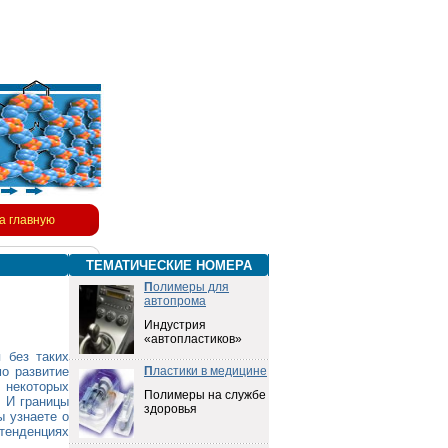
а главную
ТЕМАТИЧЕСКИЕ НОМЕРА
П
олимеры для
автопрома
Индустрия
«автопластиков»
 без таких
мо развитие
П
ластики в медицине
з некоторых
Полимеры на службе
. И границы
здоровья
 узнаете о
 тенденциях