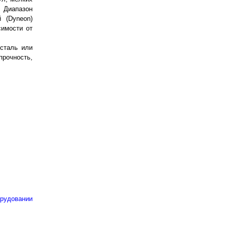
 Диапазон
 (Dyneon)
симости от
сталь или
прочность,
орудовании