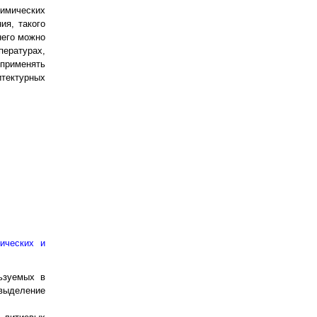
имических
ия, такого
него можно
ературах,
 применять
тектурных
ических и
ьзуемых в
 выделение