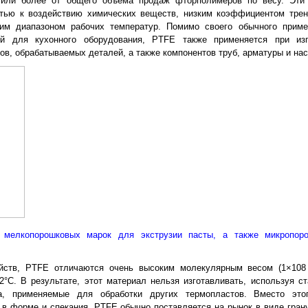
 или более от общего объема продаж фторполимеров по весу. Эти
тью к воздействию химических веществ, низким коэффициентом трен
ким диапазоном рабочих температур. Помимо своего обычного приме
ий для кухонного оборудования, PTFE также применяется при изг
в, обрабатываемых деталей, а также компонентов труб, арматуры и нас
 мелкопорошковых марок для экструзии пасты, а также микропор
ойств, PTFE отличаются очень высоким молекулярным весом (1×108 
2°C. В результате, этот материал нельзя изготавливать, используя с
а, применяемые для обработки других термопластов. Вместо это
 в форме и спекания. PTFE обычно поставляется на рынок в виде гран