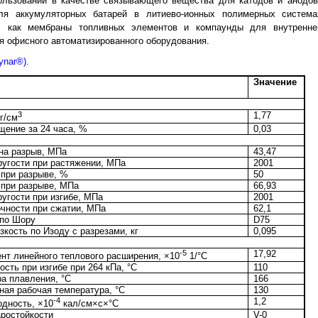
ользовании в качестве связывающего вещества для катодов и анодо
ля аккумуляторных батарей в литиево-ионных полимерных система
, как мембраны топливных элементов и компаунды для внутренне
я офисного автоматизированного оборудования.
ynar®).
Значение
3
1,77
г/см
щение за 24 часа, %
0,03
на разрыв, МПа
43,47
ругости при растяжении, МПа
2001
 при разрыве, %
50
 при разрыве, МПа
66,93
угости при изгибе, МПа
2001
очности при сжатии, МПа
62,1
 по Шору
D75
зкость по Изоду с разрезами, кг
0,095
-5
17,92
нт линейного теплового расширения, ×10
1/°С
ость при изгибе при 264 кПа, °C
110
а плавления, °C
166
ная рабочая температура, °C
130
-4
1,2
одность, ×10
кал/см×с×°C
аростойкости
V-0