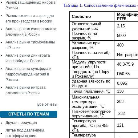
Рынок защищенных жиров в
Таблица 1. Сопоставление физических
России
Модифиц
Рынок пектина и сырья для
Свойство
PTFE
его производства в России
Относительный
2,15
удельный вес
Анализ рынка изопропилата
Прочность на
алюминия в России
5000
разрыв, %
Анализ рынка тиомочевины
Удлинение при
400
разрыве, %
в России
Прочность на изгиб,
Нет разры
Анализ рынка динитрата
кПа
изосорбида в России
Модуль упругости
48,3-75,9
при изгибе, Па
Анализ рынка сульфида и
Твердость (по Шору
D50-65
гидросульфида натрия в
и Роквеллу)
России
Ударная вязкость по
0,095
Изоду кг
Анализ рынка нитрата
Точка плавления, °С
330
алюминия в России
Максимальная
288
температура
Все отчеты
эксплуатации, °С
Низкотемпературное
-232
ОТЧЕТЫ ПО ТЕМАМ
охрупчивание, °С
Температура
Другая продукция
121
прогиба, °С при 455
кПа
Литье под давлением,
Температура
ротоформование