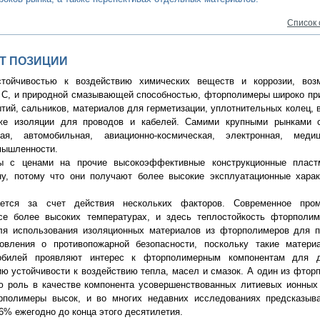
Список
Т ПОЗИЦИИ
стойчивостью к воздействию химических веществ и коррозии, воз
° C, и природной смазывающей способностью, фторполимеры широко п
тий, сальников, материалов для герметизации, уплотнительных колец, 
кже изоляции для проводов и кабелей. Самими крупными рынками 
я, автомобильная, авиационно-космическая, электронная, меди
мышленности.
 с ценами на прочие высокоэффективные конструкционные пласт
ну, потому что они получают более высокие эксплуатационные харак
ется за счет действия нескольких факторов. Современное про
се более высоких температурах, и здесь теплостойкость фторполим
ля использования изоляционных материалов из фторполимеров для п
овления о противопожарной безопасности, поскольку такие матери
мобилей проявляют интерес к фторполимерным компонентам для д
ю устойчивости к воздействию тепла, масел и смазок. А один из фтор
ю роль в качестве компонента усовершенствованных литиевых ионных
рполимеры высок, и во многих недавних исследованиях предсказыва
6% ежегодно до конца этого десятилетия.