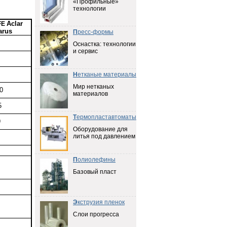
«Профильные»
технологии
Aclar
FE
arus
П
ресс-формы
Оснастка: технологии
и сервис
Н
етканые материалы
Мир нетканых
0
материалов
5
Т
ермопластавтоматы
9
Оборудование для
литья под давлением
П
олиолефины
Базовый пласт
Э
кструзия пленок
Слои прогресса