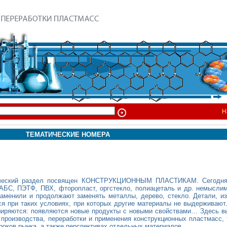
Н
ТЕМАТИЧЕСКИЕ НОМЕРА
тический раздел посвящен КОНСТРУКЦИОННЫМ ПЛАСТИКАМ. Сегодня
 АБС, ПЭТФ, ПВХ, фторопласт, оргстекло, полиацеталь и др. немысли
заменили и продолжают заменять металлы, дерево, стекло. Детали, и
я при таких условиях, при которых другие материалы не выдерживают
иряются: появляются новые продукты с новыми свойствами… Здесь вы
 производства, переработки и применения конструкционных пластмасс,
роков рынка, а также перспективах отдельных материалов.