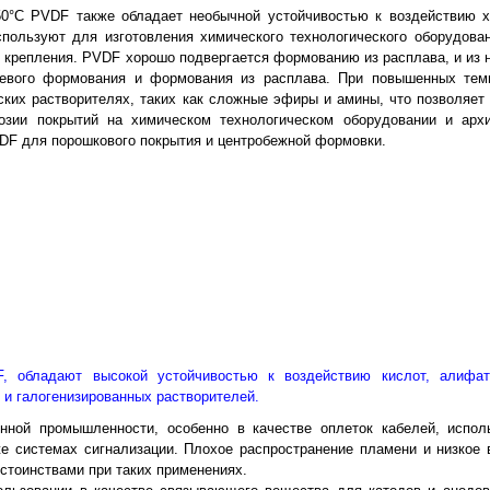
0°C PVDF также обладает необычной устойчивостью к воздействию х
спользуют для изготовления химического технологического оборудован
 и крепления. PVDF хорошо подвергается формованию из расплава, и из 
евого формования и формования из расплава. При повышенных темп
ских растворителях, таких как сложные эфиры и амины, что позволяет
озии покрытий на химическом технологическом оборудовании и архи
DF для порошкового покрытия и центробежной формовки.
, обладают высокой устойчивостью к воздействию кислот, алифат
 и галогенизированных растворителей.
нной промышленности, особенно в качестве оплеток кабелей, испол
же системах сигнализации. Плохое распространение пламени и низкое
тоинствами при таких применениях.