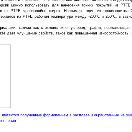
ерсии можно использовать для нанесения тонких покрытий из PTFE.
отке PTFE чрезвычайно широк. Например, один из производителей
ериалов из PTFE рабочая температура между -200°C и 260°C, в зави
иалами, такими как стекловолокно, углерод, графит, нержавеющая 
те дает улучшение свойств, такое как повышенная износостойкость, 
E являются полученные формованием в расплаве и обработанные на об
репления.