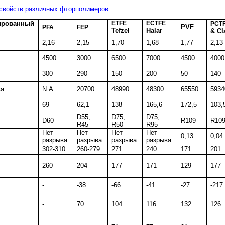
 свойств различных фторполимеров.
ированный
ETFE
ECTFE
PCT
PVF
PFA
FEP
Tefzel
Halar
& Cl
2,16
2,15
1,70
1,68
1,77
2,13
4500
3000
6500
7000
4500
4000
300
290
150
200
50
140
ва
N.A.
20700
48990
48300
65550
5934
69
62,1
138
165,6
172,5
103,
D55,
D75,
D75,
D60
R109
R10
R45
R50
R95
Нет
Нет
Нет
Нет
0,13
0,04
разрыва
разрыва
разрыва
разрыва
302-310
260-279
271
240
171
201
260
204
177
171
129
177
-
-38
-66
-41
-27
-217
-
70
104
116
132
126