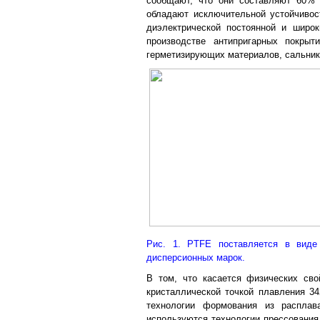
сообщают, что они составляют 60%
обладают исключительной устойчивос
диэлектрической постоянной и широ
производстве антипригарных покрыт
герметизирующих материалов, сальнико
Рис. 1. PTFE поставляется в виде
дисперсионных марок.
В том, что касается физических св
кристаллической точкой плавления 34
технологии формования из расплав
используются технологии прессования