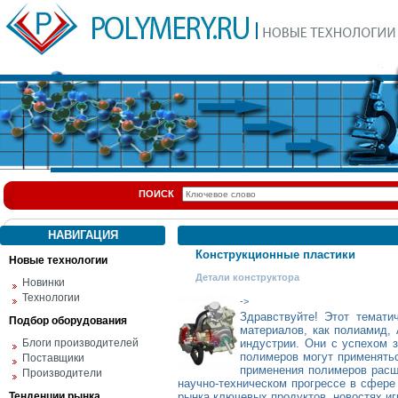
ПОИСК
НАВИГАЦИЯ
Конструкционные пластики
Новые технологии
Детали конструктора
Новинки
Технологии
->
Здравствуйте! Этот тема
Подбор оборудования
материалов, как полиамид,
Блоги производителей
индустрии. Они с успехом 
полимеров могут применятьс
Поставщики
применения полимеров расш
Производители
научно-техническом прогрессе в сфере
Тенденции рынка
рынка ключевых продуктов, новостях иг