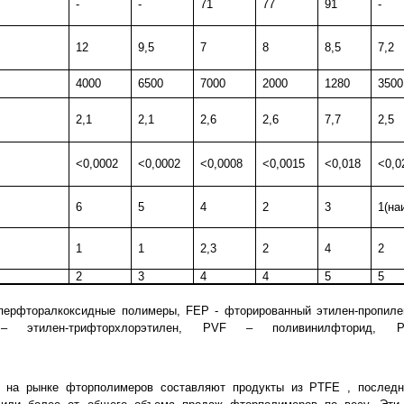
-
-
71
77
91
-
12
9,5
7
8
8,5
7,2
4000
6500
7000
2000
1280
3500
2,1
2,1
2,6
2,6
7,7
2,5
<0,0002
<0,0002
<0,0008
<0,0015
<0,018
<0,0
6
5
4
2
3
1(на
1
1
2,3
2
4
2
2
3
4
4
5
5
перфторалкоксидные полимеры, FEP - фторированный этилен-пропиле
E – этилен-трифторхлорэтилен, PVF – поливинилфторид,
 на рынке фторполимеров составляют продукты из PTFE , последн