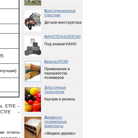
К
онструкционные
пластики
Детали конструктора
Н
АНОТЕХНОЛОГИИ
Под знаком НАНО
25
К
абельПРОМ
Применение и
илучшая)
переработка
полимеров
Э
ластичные
технологии
Каучуки и резины
н, ETFE –
 PCTFE –
Д
ревесно-
полимерные
композиты
ие отчеты
«Жидкое дерево»