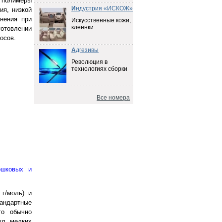
 полимеры
И
ндустрия «ИСКОЖ»
ия, низкой
нения при
Искусственные кожи,
клеенки
отовлении
осов.
А
дгезивы
Революция в
технологиях сборки
Все номера
ошковых и
г/моль) и
тандартные
го обычно
ул, мелких