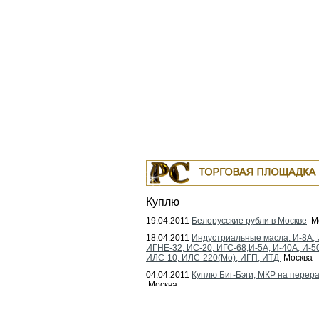
Куплю
19.04.2011
Белорусские рубли в Москве
Мо
18.04.2011
Индустриальные масла: И-8А, 
ИГНЕ-32, ИС-20, ИГС-68,И-5А, И-40А, И-5
ИЛС-10, ИЛС-220(Мо), ИГП, ИТД
Москва
04.04.2011
Куплю Биг-Бэги, МКР на перера
Москва