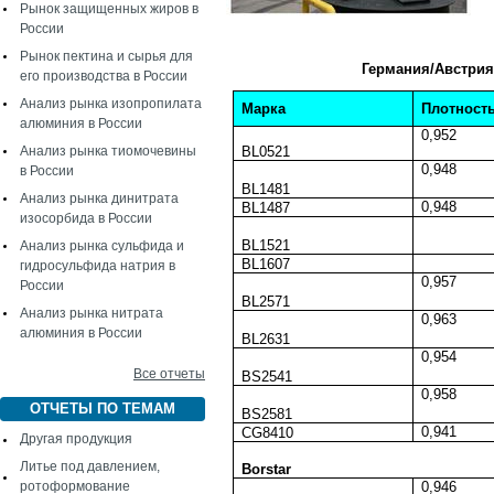
Рынок защищенных жиров в
России
Рынок пектина и сырья для
Германия/Австри
его производства в России
Анализ рынка изопропилата
Марка
Плотност
алюминия в России
0,952
Анализ рынка тиомочевины
BL0521
0,948
в России
BL1481
Анализ рынка динитрата
0,948
BL1487
изосорбида в России
BL1521
Анализ рынка сульфида и
BL1607
гидросульфида натрия в
0,957
России
BL2571
Анализ рынка нитрата
0,963
алюминия в России
BL2631
0,954
Все отчеты
BS2541
0,958
ОТЧЕТЫ ПО ТЕМАМ
BS2581
0,941
CG8410
Другая продукция
Литье под давлением,
Borstar
ротоформование
0,946