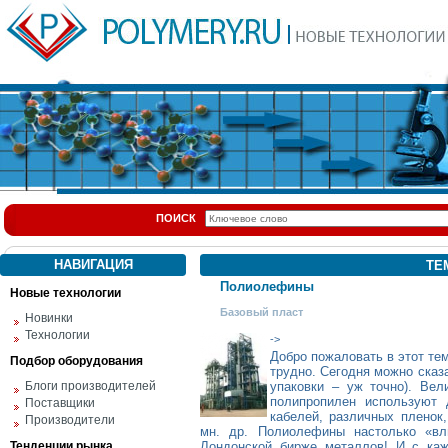
ПОИСК
НАВИГАЦИЯ
ТЕ
Полиолефины
Новые технологии
Базовый пласт
Новинки
Технологии
->
Добро пожаловать в этот т
Подбор оборудования
трудно. Сегодня можно сказа
Блоги производителей
упаковки – уж точно). Вел
полипропилен используют 
Поставщики
кабелей, различных пленок
Производители
мн. др. Полиолефины настолько «вл
Тенденции рынка
Лондонской бирже металлов! И с ка