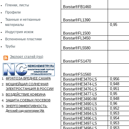
Пленки, листы
Borstar®FB1460
Профили
Тканные и нетканные
Borstar®FL1390
0,95
материалы
Индустрия искож
Borstar®FL1500
Borstar®FL3450
Вспененные пластики
Трубы
Borstar®FL5580
Экспорт статей (rss)
Borstar®FS1470
Borstar®FS1560
ФРУКТОЗА ВРЕДНЕЕ САХАРА
1.
0,956
Borstar®HE3470-LS
0,948
Borstar®HE3474-LS
МОЩНЕЙШАЯ СОЛНЕЧНАЯ
2.
0,951
ЭЛЕКТРОСТАНЦИЯ В РОССИИ
Borstar®HE3476-LS
0,95
Borstar®HE3477-LS
ВОЗДЕЙСТВИЕ КОФЕИНА
3.
0,948
Borstar®HE3490-IM
ЗАЩИТА СОЕВЫХ ПОСЕВОВ
4.
0,96
Borstar®HE3490-LS
ЭНЕРГОЭФФЕКТИВНОСТЬ:
5.
0,952
Borstar®HE3492-LS
Детский сад категории [Аk
0,953
Borstar®HE3494-LS
0,954
Borstar®HE3496-LS
0,953
Borstar®HE3497-LS
0,953
Borstar®HE3498-LS