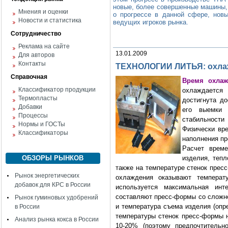
новые, более совершенные машины,
Мнения и оценки
о прогрессе в данной сфере, нов
Новости и статистика
ведущих игроков рынка.
Сотрудничество
Реклама на сайте
13.01.2009
Для авторов
Контакты
ТЕХНОЛОГИИ ЛИТЬЯ: охлаж
Справочная
Время охлаж
Классификатор продукции
охлаждается
Термопласты
достигнута д
Добавки
его выемки 
Процессы
стабильности
Нормы и ГОСТы
Физически вр
Классификаторы
наполнения пр
Расчет врем
ОБЗОРЫ РЫНКОВ
изделия, тепл
также на температуре стенок прес
Рынок энергетических
охлаждения оказывают температ
добавок для КРС в России
используется максимальная инт
составляют пресс-формы со сложно
Рынок гуминовых удобрений
и температура съема изделия (опр
в России
температуры стенок пресс-формы 
Анализ рынка кокса в России
10-20% (поэтому предпочтительн