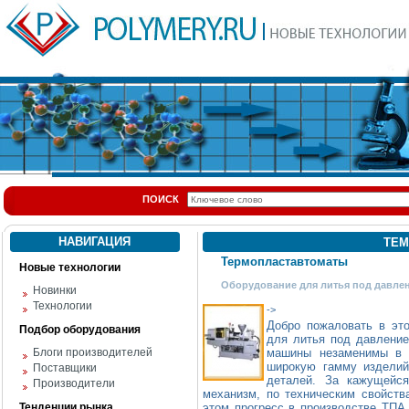
ПОИСК
НАВИГАЦИЯ
ТЕМ
Термопластавтоматы
Новые технологии
Оборудование для литья под давле
Новинки
Технологии
->
Добро пожаловать в эт
Подбор оборудования
для литья под давлен
Блоги производителей
машины незаменимы в 
широкую гамму изделий
Поставщики
деталей. За кажущейся
Производители
механизм, по техническим свойств
Тенденции рынка
этом прогресс в производстве ТПА