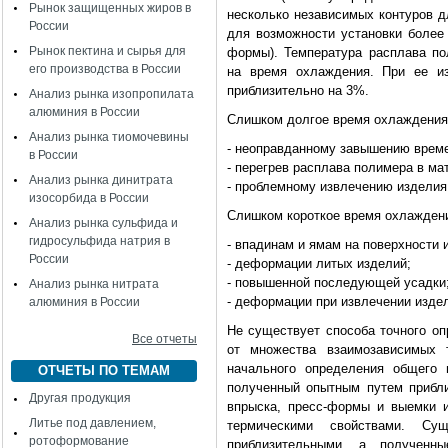
Рынок защищенных жиров в
несколько независимых контуров д
России
для возможности установки более 
Рынок пектина и сырья для
формы). Температура расплава по
его производства в России
на время охлаждения. При ее и
приблизительно на 3%.
Анализ рынка изопропилата
алюминия в России
Слишком долгое время охлаждения 
Анализ рынка тиомочевины
- неоправданному завышению време
в России
- перегрев расплава полимера в м
Анализ рынка динитрата
- проблемному извлечению изделия 
изосорбида в России
Слишком короткое время охлаждени
Анализ рынка сульфида и
гидросульфида натрия в
- впадинам и ямам на поверхности 
России
- деформации литых изделий;
- повышенной последующей усадки
Анализ рынка нитрата
- деформации при извлечении изде
алюминия в России
Не существует способа точного оп
Все отчеты
от множества взаимозависимых т
начального определения общего 
ОТЧЕТЫ ПО ТЕМАМ
полученный опытным путем прибли
Другая продукция
впрыска, пресс-формы и выемки 
Литье под давлением,
термическими свойствами. Су
ротоформование
приблизительными, а полученн